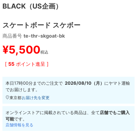
BLACK（US企画）
8.8inch
8.9inch
75mm
29.5cm
スケートボード スケボー
8.9inch
9.0inch以上
110mm
30cm
商品番号
te-thr-skgoat-bk
9.0inch以上
¥
5,500
税込
シェイプデッキ
[
55
ポイント進呈 ]
高性能デッキ
本日
17時00分
までのご注文で
2026/08/10（月）
に
ヤマト運輸
でお届けします。
東京都
お届け先を変更
オンラインストアに掲載されている商品は、全て
店舗でもご購入
可能
です。
店舗情報を見る