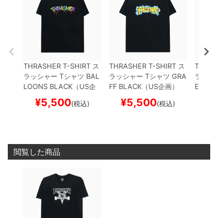
THRASHER T-SHIRT
ス
THRASHER T-SHIRT
ス
THRAS
ラッシャー
Tシャツ
BAL
ラッシャー
Tシャツ
GRA
ラッシ
LOONS
BLACK（US企
FF
BLACK（US企画）
EY
BL
画）
スケートボード ス
スケートボード スケボー
スケー
¥
5,500
¥
5,500
¥
(税込)
(税込)
ケボー
閲覧した商品