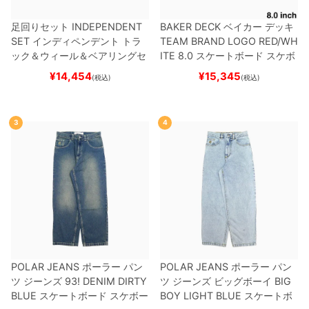
足回りセット
INDEPENDENT
BAKER DECK
ベイカー
デッキ
SET
インディペンデント
トラ
TEAM
BRAND LOGO RED/WH
ック＆ウィール＆ベアリングセ
ITE 8.0
スケートボード スケボ
ット
（トリック用）
スケートボ
ー
¥
14,454
¥
15,345
(税込)
(税込)
ード スケボー
3
4
POLAR JEANS
ポーラー
パン
POLAR JEANS
ポーラー
パン
ツ ジーンズ
93! DENIM
DIRTY
ツ ジーンズ ビッグボーイ
BIG
BLUE
スケートボード スケボー
BOY
LIGHT BLUE
スケートボ