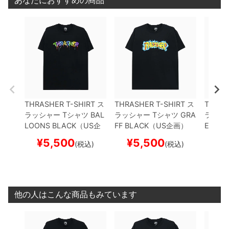
あなたにおすすめの商品
THRASHER T-SHIRT
ス
THRASHER T-SHIRT
ス
THRAS
ラッシャー
Tシャツ
BAL
ラッシャー
Tシャツ
GRA
ラッシ
LOONS
BLACK（US企
FF
BLACK（US企画）
EY
BL
画）
スケートボード ス
スケートボード スケボー
スケー
¥
5,500
¥
5,500
¥
(税込)
(税込)
ケボー
他の人はこんな商品もみています