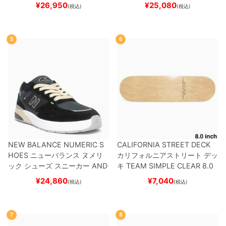
ード スケボー
¥
26,950
¥
25,080
(税込)
(税込)
5
6
NEW BALANCE NUMERIC S
CALIFORNIA STREET DECK
HOES
ニューバランス ヌメリ
カリフォルニアストリート
デッ
ック
シューズ スニーカー
AND
キ
TEAM
SIMPLE CLEAR 8.0
REW REYNOLDS 933
UN933
ブランク（DSM）
スケートボ
¥
24,860
¥
7,040
(税込)
(税込)
BNT
BLACK/NAVY
スケートボ
ード スケボー
ード スケボー
7
8