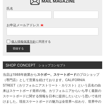
MAIL MAGAZINE
氏名
お申込メールアドレス
(
必
個人情報保護方針
に同意する
須
)
SHOP CONCEPT
ショップコンセプト
当店は1988年創業から
スケボー、スケートボード
のプロショップ
（専門店）として営業を続けております。CALIFORNIA
STREET（カリフォルニアストリート・カリスト）という店名の由
来はスケートボード発祥の地、カリフォルニアからいち早く最新の
スケートボードに関する情報を日本に提供したいという思いで名付
けました。現在スケートボードの魅力は全世界へ伝わり、世界中の