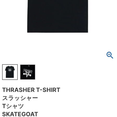
ボーンズ STF（エスティーエフ）
スケートパーク情報
特定商取引法に基づく表記
7.9inch
8.0inch
58mm
25cm
ボルト
ショーツ
パウエルペラルタ DF（ドラゴンフォーミュ
ラ）
8.0inch
8.1inch
59mm
25.5cm
パーツ・その他
長袖ボタンシャツ
ソフトウィール（クルーザー）
8.1inch
8.2inch
60mm
26cm
足回りセット（トラック・ウィールセット）
7分袖シャツ・ラグラン
8.2inch
8.3inch
62mm
26.5cm
ヘルメット・パッド
半袖シャツ
8.3inch
8.4inch
63mm
27cm
練習用アイテム（初心者におすすめ）
キャップ
8.4inch
8.5inch
64mm
27.5cm
スケートケース・バッグ
ソックス
THRASHER T-SHIRT
8.5inch
8.6inch
65mm
28cm
メディア（雑誌・DVD・CD）
アンダーウエア
スラッシャー
8.6inch
8.7inch
70mm
28.5cm
Tシャツ
サイズの測り方
SKATEGOAT
8.7inch
8.8inch
72mm
29cm