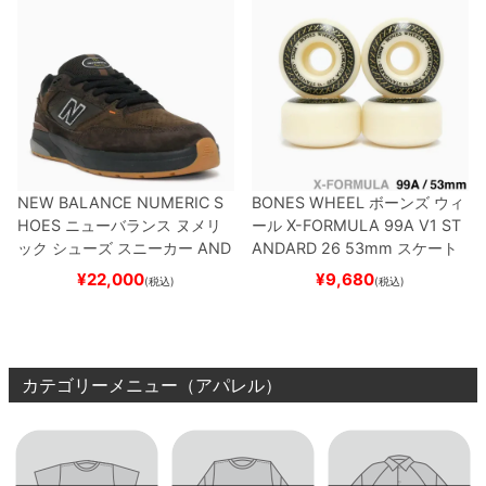
NEW BALANCE NUMERIC S
BONES WHEEL
ボーンズ
ウィ
HOES
ニューバランス ヌメリ
ール
X-FORMULA 99A V1 ST
ック
シューズ スニーカー
AND
ANDARD 26
53mm
スケート
REW REYNOLDS 933
NM933
ボード スケボー
¥
22,000
¥
9,680
(税込)
(税込)
BAR
BROWN/BLACK
スケート
ボード スケボー
カテゴリーメニュー（アパレル）