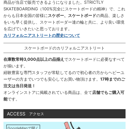
商品が当店で販売できるようになりました。STRICTLY
SKATEBOARDING（100%完全にスケートボードの精神）で、これ
からも日本全国の皆様に
スケボー、スケートボード
の商品、楽しさ
をいち早く提供し、スケートボーダー達の輪と共に、より良い環境
を広げていきたいと思っております。
カリフォルニアストリートの歴史について
スケートボードのカリフォルニアストリート
在庫数常時3,000点以上の品揃え
でスケートボードに必要なすべて
が揃います。
経験豊富な専門スタッフが常駐してるので初心者の方からヘビーユ
ーザーの方までいつでも安心してお買い物頂けます。
17時までのご
注文は当日発送！
オンラインストアに掲載されている商品は、全て
店舗でもご購入可
能
です。
ACCESS
アクセス
GoogleMapで開く