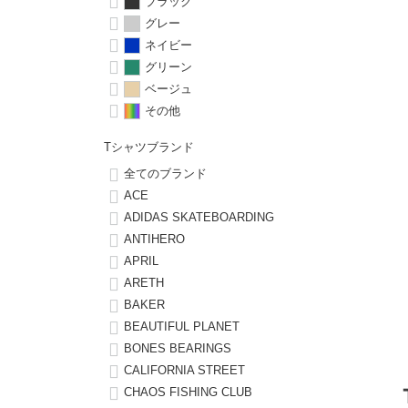
ボーンズ STF（エスティーエフ）
シューレース・その他
INFO
プライバシーポリシー
ブラック
デッキテープ
パンツ
グレー
7.9inch
8.0inch
58mm
25cm
パウエルペラルタ DF（ドラゴンフォーミュラ）
スケートパーク情報
特定商取引法に基づく表記
ネイビー
ボルト
ショーツ
グリーン
8.0inch
8.1inch
59mm
25.5cm
ベージュ
ソフトウィール（クルーザー）
パーツ・その他
長袖ボタンシャツ
その他
8.1inch
8.2inch
60mm
26cm
足回りセット（トラック・ウィールセット）
7分袖シャツ・ラグラン
Tシャツブランド
8.2inch
8.3inch
62mm
26.5cm
全てのブランド
ヘルメット・パッド
半袖シャツ
ACE
8.3inch
8.4inch
63mm
27cm
ADIDAS SKATEBOARDING
練習用アイテム（初心者におすすめ）
キャップ
ANTIHERO
APRIL
8.4inch
8.5inch
64mm
27.5cm
ARETH
スケートケース・バッグ
ソックス
BAKER
8.5inch
8.6inch
65mm
28cm
BEAUTIFUL PLANET
メディア（雑誌・DVD・CD）
アンダーウエア
BONES BEARINGS
8.6inch
8.7inch
70mm
28.5cm
CALIFORNIA STREET
サイズの測り方
CHAOS FISHING CLUB
8.7inch
8.8inch
72mm
29cm