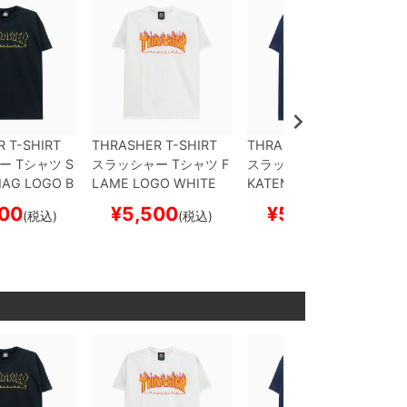
 T-SHIRT
THRASHER T-SHIRT
THRASHER T-SHIRT
ー
Tシャツ
S
スラッシャー
Tシャツ
F
スラッシャー
Tシャツ
S
AG LOGO
B
LAME LOGO
WHITE
KATEMAG LOGO WHI
S企画）
スケ
（US企画）
スケートボ
TE
NAVY（US企画）
00
¥
5,500
¥
5,500
(税込)
(税込)
(税込)
 スケボー
ード スケボー
スケートボード スケボ
ー