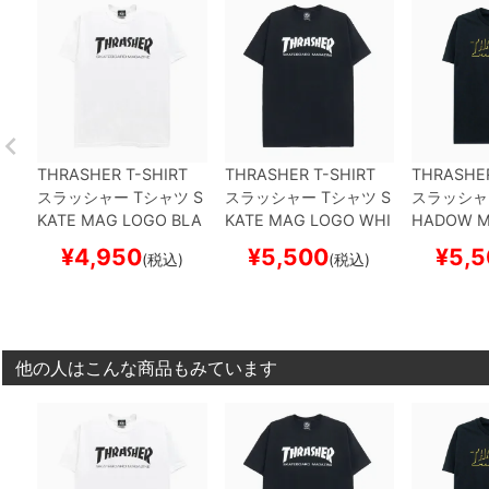
THRASHER T-SHIRT
THRASHER T-SHIRT
THRASHER
スラッシャー
Tシャツ
S
スラッシャー
Tシャツ
S
スラッシャ
KATE MAG LOGO BLA
KATE MAG LOGO WHI
HADOW M
CK プリントカラー
WHI
TE プリントカラー（US
LACK（U
¥
4,950
¥
5,500
¥
5,5
(税込)
(税込)
TE（US企画）
スケート
企画）
スケートボード
ートボード
ボード スケボー
スケボー
他の人はこんな商品もみています