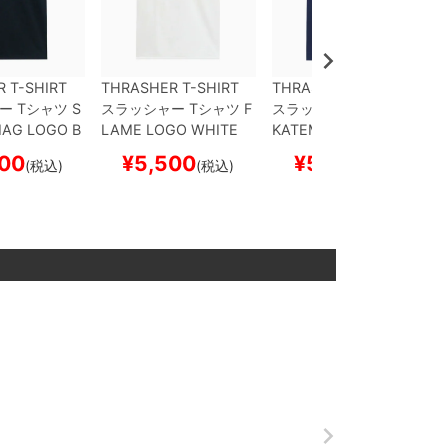
 T-SHIRT
THRASHER T-SHIRT
THRASHER T-SHIRT
ー
Tシャツ
S
スラッシャー
Tシャツ
F
スラッシャー
Tシャツ
S
AG LOGO
B
LAME LOGO
WHITE
KATEMAG LOGO WHI
S企画）
スケ
（US企画）
スケートボ
TE
NAVY（US企画）
00
¥
5,500
¥
5,500
(税込)
(税込)
(税込)
 スケボー
ード スケボー
スケートボード スケボ
ー