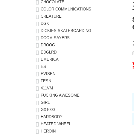
CHOCOLATE
COLOR COMMUNICATIONS
8.8inch
8.9inch
75mm
29.5cm
CREATURE
DGK
8.9inch
9.0inch以上
110mm
30cm
DICKIES SKATEBOARDING
DOOM SAYERS
9.0inch以上
DROOG
EDGLRD
シェイプデッキ
EMERICA
ES
EVISEN
高性能デッキ
FESN
411VM
FUCKING AWESOME
GIRL
GX1000
HARDBODY
HEATED WHEEL
HEROIN