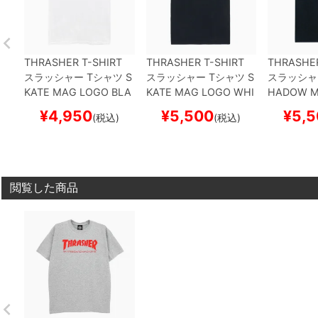
THRASHER T-SHIRT
THRASHER T-SHIRT
THRASHER
スラッシャー
Tシャツ
S
スラッシャー
Tシャツ
S
スラッシャ
KATE MAG LOGO BLA
KATE MAG LOGO WHI
HADOW M
CK プリントカラー
WHI
TE プリントカラー（US
LACK（U
¥
4,950
¥
5,500
¥
5,5
(税込)
(税込)
TE（US企画）
スケート
企画）
スケートボード
ートボード
ボード スケボー
スケボー
閲覧した商品