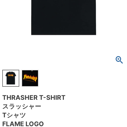
ボーンズ STF（エスティーエフ）
スケートパーク情報
特定商取引法に基づく表記
7.9inch
8.0inch
58mm
25cm
ボルト
ショーツ
パウエルペラルタ DF（ドラゴンフォーミュ
ラ）
8.0inch
8.1inch
59mm
25.5cm
パーツ・その他
長袖ボタンシャツ
ソフトウィール（クルーザー）
8.1inch
8.2inch
60mm
26cm
足回りセット（トラック・ウィールセット）
7分袖シャツ・ラグラン
8.2inch
8.3inch
62mm
26.5cm
ヘルメット・パッド
半袖シャツ
8.3inch
8.4inch
63mm
27cm
練習用アイテム（初心者におすすめ）
キャップ
8.4inch
8.5inch
64mm
27.5cm
スケートケース・バッグ
ソックス
THRASHER T-SHIRT
8.5inch
8.6inch
65mm
28cm
メディア（雑誌・DVD・CD）
アンダーウエア
スラッシャー
8.6inch
8.7inch
70mm
28.5cm
Tシャツ
サイズの測り方
FLAME LOGO
8.7inch
8.8inch
72mm
29cm