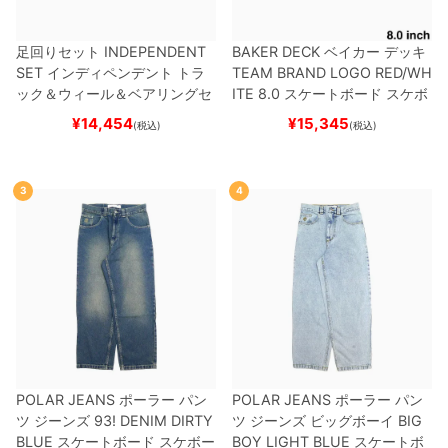
足回りセット
INDEPENDENT
BAKER DECK
ベイカー
デッキ
SET
インディペンデント
トラ
TEAM
BRAND LOGO RED/WH
ック＆ウィール＆ベアリングセ
ITE 8.0
スケートボード スケボ
ット
（トリック用）
スケートボ
ー
¥
14,454
¥
15,345
(税込)
(税込)
ード スケボー
3
4
POLAR JEANS
ポーラー
パン
POLAR JEANS
ポーラー
パン
ツ ジーンズ
93! DENIM
DIRTY
ツ ジーンズ ビッグボーイ
BIG
BLUE
スケートボード スケボー
BOY
LIGHT BLUE
スケートボ