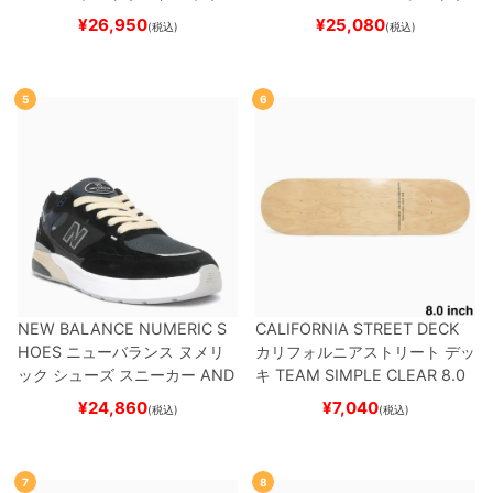
ード スケボー
¥
26,950
¥
25,080
(税込)
(税込)
5
6
NEW BALANCE NUMERIC S
CALIFORNIA STREET DECK
HOES
ニューバランス ヌメリ
カリフォルニアストリート
デッ
ック
シューズ スニーカー
AND
キ
TEAM
SIMPLE CLEAR 8.0
REW REYNOLDS 933
UN933
ブランク（DSM）
スケートボ
¥
24,860
¥
7,040
(税込)
(税込)
BNT
BLACK/NAVY
スケートボ
ード スケボー
ード スケボー
7
8