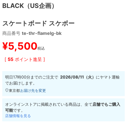
BLACK（US企画）
8.8inch
8.9inch
75mm
29.5cm
スケートボード スケボー
8.9inch
9.0inch以上
110mm
30cm
商品番号
te-thr-flamelg-bk
9.0inch以上
¥
5,500
税込
シェイプデッキ
[
55
ポイント進呈 ]
高性能デッキ
明日
17時00分
までのご注文で
2026/08/11（火）
に
ヤマト運輸
でお届けします。
東京都
お届け先を変更
オンラインストアに掲載されている商品は、全て
店舗でもご購入
可能
です。
店舗情報を見る