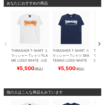
あなたにおすすめの商品
THRASHER T-SHIRT
ス
THRASHER T-SHIRT
ス
THRAS
ラッシャー
Tシャツ
FLA
ラッシャー
Tシャツ
SKA
ラッシ
ME LOGO
WHITE（US
TEMAG LOGO WHITE
CKERE
企画）
スケートボード
NAVY（US企画）
スケ
（US
¥
5,500
¥
5,500
¥
(税込)
(税込)
スケボー
ートボード スケボー
ード 
他の人はこんな商品もみています