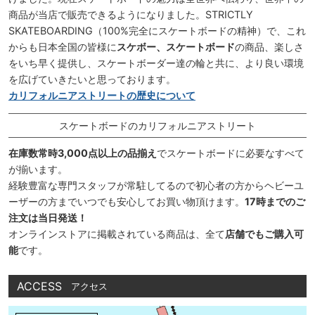
商品が当店で販売できるようになりました。STRICTLY
SKATEBOARDING（100%完全にスケートボードの精神）で、これ
からも日本全国の皆様に
スケボー、スケートボード
の商品、楽しさ
をいち早く提供し、スケートボーダー達の輪と共に、より良い環境
を広げていきたいと思っております。
カリフォルニアストリートの歴史について
スケートボードのカリフォルニアストリート
在庫数常時3,000点以上の品揃え
でスケートボードに必要なすべて
が揃います。
経験豊富な専門スタッフが常駐してるので初心者の方からヘビーユ
ーザーの方までいつでも安心してお買い物頂けます。
17時までのご
注文は当日発送！
オンラインストアに掲載されている商品は、全て
店舗でもご購入可
能
です。
ACCESS
アクセス