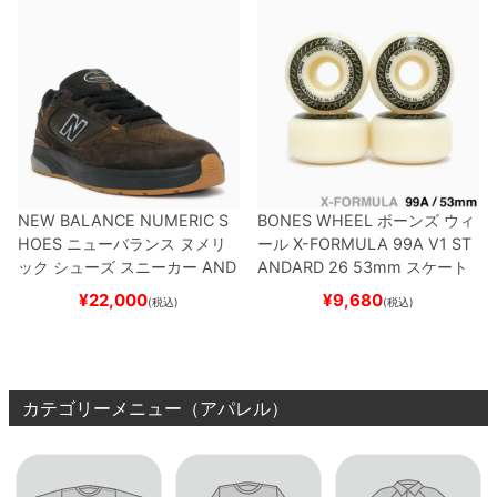
NEW BALANCE NUMERIC S
BONES WHEEL
ボーンズ
ウィ
HOES
ニューバランス ヌメリ
ール
X-FORMULA 99A V1 ST
ック
シューズ スニーカー
AND
ANDARD 26
53mm
スケート
REW REYNOLDS 933
NM933
ボード スケボー
¥
22,000
¥
9,680
(税込)
(税込)
BAR
BROWN/BLACK
スケート
ボード スケボー
カテゴリーメニュー（アパレル）