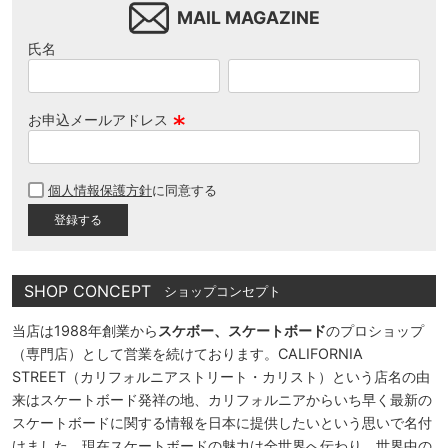
MAIL MAGAZINE
氏名
お申込メールアドレス
(
必
個人情報保護方針
に同意する
須
)
SHOP CONCEPT
ショップコンセプト
当店は1988年創業から
スケボー、スケートボード
のプロショップ
（専門店）として営業を続けております。CALIFORNIA
STREET（カリフォルニアストリート・カリスト）という店名の由
来はスケートボード発祥の地、カリフォルニアからいち早く最新の
スケートボードに関する情報を日本に提供したいという思いで名付
けました。現在スケートボードの魅力は全世界へ伝わり、世界中の