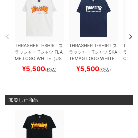
THRASHER T-SHIRT
ス
THRASHER T-SHIRT
ス
THRAS
ラッシャー
Tシャツ
FLA
ラッシャー
Tシャツ
SKA
ラッシ
ME LOGO
WHITE（US
TEMAG LOGO WHITE
CKERE
企画）
スケートボード
NAVY（US企画）
スケ
（US
¥
5,500
¥
5,500
¥
(税込)
(税込)
スケボー
ートボード スケボー
ード 
閲覧した商品