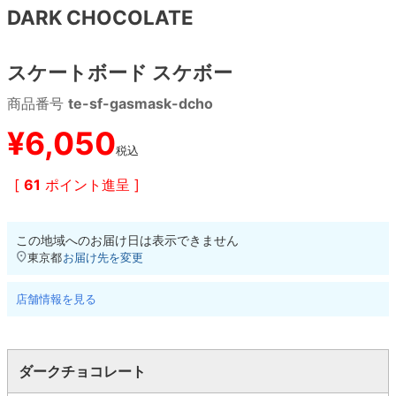
DARK CHOCOLATE
8.8inch
8.9inch
75mm
29.5cm
スケートボード スケボー
8.9inch
9.0inch以上
110mm
30cm
商品番号
te-sf-gasmask-dcho
9.0inch以上
¥
6,050
税込
シェイプデッキ
[
61
ポイント進呈 ]
高性能デッキ
この地域へのお届け日は表示できません
東京都
お届け先を変更
店舗情報を見る
ダークチョコレート