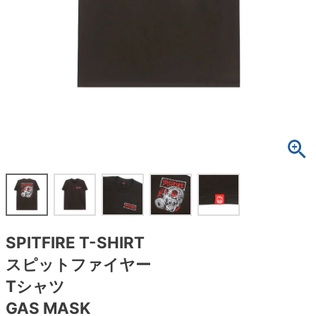
ボーンズ STF（エスティーエフ）
スケートパーク情報
特定商取引法に基づく表記
7.9inch
8.0inch
58mm
25cm
ボルト
ショーツ
パウエルペラルタ DF（ドラゴンフォーミュ
ラ）
8.0inch
8.1inch
59mm
25.5cm
パーツ・その他
長袖ボタンシャツ
ソフトウィール（クルーザー）
8.1inch
8.2inch
60mm
26cm
足回りセット（トラック・ウィールセット）
7分袖シャツ・ラグラン
8.2inch
8.3inch
62mm
26.5cm
ヘルメット・パッド
半袖シャツ
8.3inch
8.4inch
63mm
27cm
練習用アイテム（初心者におすすめ）
キャップ
8.4inch
8.5inch
64mm
27.5cm
スケートケース・バッグ
ソックス
SPITFIRE T-SHIRT
8.5inch
8.6inch
65mm
28cm
メディア（雑誌・DVD・CD）
アンダーウエア
スピットファイヤー
8.6inch
8.7inch
70mm
28.5cm
Tシャツ
サイズの測り方
GAS MASK
8.7inch
8.8inch
72mm
29cm