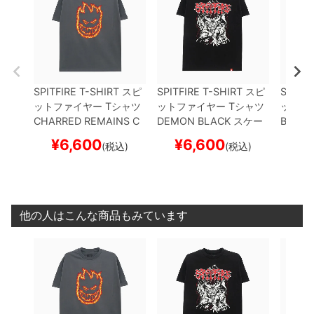
SPITFIRE T-SHIRT
スピ
SPITFIRE T-SHIRT
スピ
SPITFI
ットファイヤー
Tシャツ
ットファイヤー
Tシャツ
ットフ
CHARRED REMAINS
C
DEMON
BLACK
スケー
BASIC
HARCOAL
スケートボー
トボード スケボー
IP
BLA
¥
6,600
¥
6,600
¥
(税込)
(税込)
ド スケボー
ド ス
他の人はこんな商品もみています