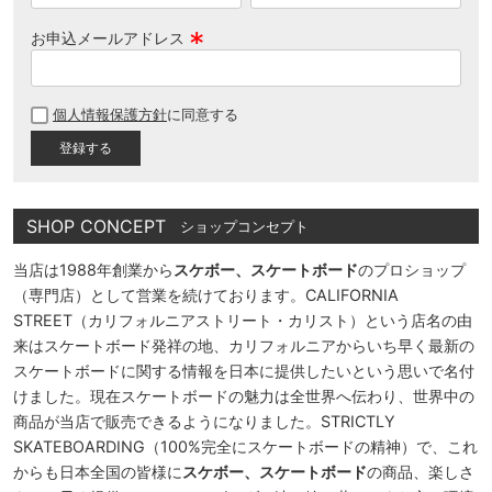
お申込メールアドレス
(
必
個人情報保護方針
に同意する
須
)
SHOP CONCEPT
ショップコンセプト
当店は1988年創業から
スケボー、スケートボード
のプロショップ
（専門店）として営業を続けております。CALIFORNIA
STREET（カリフォルニアストリート・カリスト）という店名の由
来はスケートボード発祥の地、カリフォルニアからいち早く最新の
スケートボードに関する情報を日本に提供したいという思いで名付
けました。現在スケートボードの魅力は全世界へ伝わり、世界中の
商品が当店で販売できるようになりました。STRICTLY
SKATEBOARDING（100%完全にスケートボードの精神）で、これ
からも日本全国の皆様に
スケボー、スケートボード
の商品、楽しさ