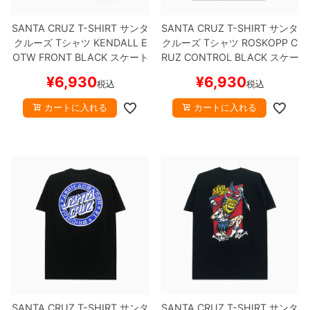
SANTA CRUZ T-SHIRT
サンタ
SANTA CRUZ T-SHIRT
サンタ
8.8inch
8.9inch
75mm
29.5cm
クルーズ
Tシャツ
KENDALL E
クルーズ
Tシャツ
ROSKOPP C
OTW FRONT
BLACK
スケート
RUZ CONTROL
BLACK
スケー
8.9inch
9.0inch以上
110mm
30cm
ボード スケボー
トボード スケボー
¥
6,930
¥
6,930
税込
税込
9.0inch以上
カートに入れる
カートに入れる
シェイプデッキ
高性能デッキ
SANTA CRUZ T-SHIRT
サンタ
SANTA CRUZ T-SHIRT
サンタ