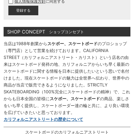
個人情報保護方針
に同意する
須
)
SHOP CONCEPT
ショップコンセプト
当店は1988年創業から
スケボー、スケートボード
のプロショップ
（専門店）として営業を続けております。CALIFORNIA
STREET（カリフォルニアストリート・カリスト）という店名の由
来はスケートボード発祥の地、カリフォルニアからいち早く最新の
スケートボードに関する情報を日本に提供したいという思いで名付
けました。現在スケートボードの魅力は全世界へ伝わり、世界中の
商品が当店で販売できるようになりました。STRICTLY
SKATEBOARDING（100%完全にスケートボードの精神）で、これ
からも日本全国の皆様に
スケボー、スケートボード
の商品、楽しさ
をいち早く提供し、スケートボーダー達の輪と共に、より良い環境
を広げていきたいと思っております。
カリフォルニアストリートの歴史について
スケートボードのカリフォルニアストリート