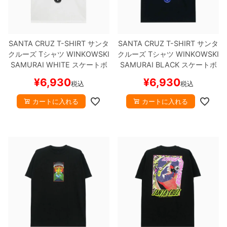
ボーンズ STF（エスティーエフ）
スケートパーク情報
特定商取引法に基づく表記
7.9inch
8.0inch
58mm
25cm
ボルト
ショーツ
パウエルペラルタ DF（ドラゴンフォーミュ
ラ）
SANTA CRUZ T-SHIRT
サンタ
SANTA CRUZ T-SHIRT
サンタ
8.0inch
8.1inch
59mm
25.5cm
パーツ・その他
長袖ボタンシャツ
クルーズ
Tシャツ
WINKOWSKI
クルーズ
Tシャツ
WINKOWSKI
SAMURAI
WHITE
スケートボ
SAMURAI
BLACK
スケートボ
ソフトウィール（クルーザー）
8.1inch
8.2inch
60mm
26cm
足回りセット（トラック・ウィールセット）
7分袖シャツ・ラグラン
ード スケボー
ード スケボー
¥
6,930
¥
6,930
税込
税込
8.2inch
8.3inch
62mm
26.5cm
ヘルメット・パッド
半袖シャツ
カートに入れる
カートに入れる
8.3inch
8.4inch
63mm
27cm
練習用アイテム（初心者におすすめ）
キャップ
8.4inch
8.5inch
64mm
27.5cm
スケートケース・バッグ
ソックス
8.5inch
8.6inch
65mm
28cm
メディア（雑誌・DVD・CD）
アンダーウエア
8.6inch
8.7inch
70mm
28.5cm
サイズの測り方
8.7inch
8.8inch
72mm
29cm