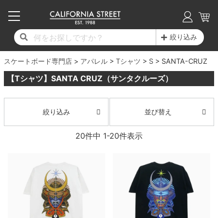
子供用デッキ
7.0inch以下
50mm
20cm
17時までのご注文は当日発送！
17時までのご注文は当日発送！
17時までのご注文は当日発送！
17時までのご注文は当日発送！
17時までのご注文は当日発送！
17時までのご注文は当日発送！
17時までのご注文は当日発送！
17時までのご注文は当日発送！
17時までのご注文は当日発送！
絞り込み
11,000円以上で送料無料！
11,000円以上で送料無料！
11,000円以上で送料無料！
11,000円以上で送料無料！
11,000円以上で送料無料！
11,000円以上で送料無料！
11,000円以上で送料無料！
11,000円以上で送料無料！
11,000円以上で送料無料！
スケートボード専門店
7.0inch以下
7.2inch
51mm
21cm
毎月1日はポイント5倍！10日と20日は3倍！
毎月1日はポイント5倍！10日と20日は3倍！
毎月1日はポイント5倍！10日と20日は3倍！
毎月1日はポイント5倍！10日と20日は3倍！
毎月1日はポイント5倍！10日と20日は3倍！
毎月1日はポイント5倍！10日と20日は3倍！
毎月1日はポイント5倍！10日と20日は3倍！
毎月1日はポイント5倍！10日と20日は3倍！
毎月1日はポイント5倍！10日と20日は3倍！
アパレル
Tシャツ
S
SANTA-CRUZ
【Tシャツ】SANTA CRUZ（サンタクルーズ）
デッキ新着一覧
トラック新着一覧
ウィール新着一覧
シューズ新着一覧
最新ブログ一覧
初心者の方へ
店舗情報
コンプリートセット（完成品）
Tシャツ
7.2inch
7.3inch
52mm
22cm
デッキブランド一覧（全てのデッキ）
トラックブランド一覧（全てのトラック）
ウィールブランド一覧（全てのウィール）
シューズブランド一覧
カテゴリー
商品情報
ショップライダー紹介
7.3inch
7.5inch
53mm
22.5cm
デッキ
ロングスリーブTシャツ
並び替え
絞り込み
サイズからデッキを選ぶ
適合デッキサイズから選ぶ
ウィールをサイズから選ぶ
シューズをサイズから選ぶ
徹底解析
スタッフ紹介
20
件中
1
-
20
件表示
7.5inch
7.6inch
54mm
23cm
トラック
ジャケット
スピットファイヤー F4（フォーミュラフォ
サンダル
スタッフおすすめアイテム
カリフォルニアストリートの歴史
7.6inch
7.7inch
55mm
23.5cm
ウィール
パーカー
ー）
インソール
ブランド紹介
求人情報
7.7inch
7.8inch
56mm
24cm
ベアリング
トレーナー・セーター
ボーンズ XF（エックスフォーミュラ）
シューレース・その他
INFO
プライバシーポリシー
7.8inch
7.9inch
57mm
24.5cm
デッキテープ
パンツ