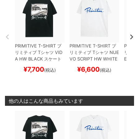
PRIMITIVE T-SHIRT
プ
PRIMITIVE T-SHIRT
プ
PRIMIT
リミティブ
Tシャツ
VID
リミティブ
Tシャツ
NUE
リミテ
A HW
BLACK
スケート
VO SCRIPT HW
WHITE
EAT H
ボード スケボー
スケートボード スケボー
トボー
¥
7,700
¥
6,600
¥
(税込)
(税込)
他の人はこんな商品もみています