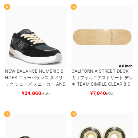
5
6
NEW BALANCE NUMERIC S
CALIFORNIA STREET DECK
HOES
ニューバランス ヌメリ
カリフォルニアストリート
デッ
ック
シューズ スニーカー
AND
キ
TEAM
SIMPLE CLEAR 8.0
REW REYNOLDS 933
UN933
ブランク（DSM）
スケートボ
¥
24,860
¥
7,040
(税込)
(税込)
BNT
BLACK/NAVY
スケートボ
ード スケボー
ード スケボー
7
8