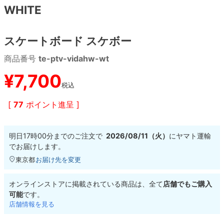
WHITE
8.8inch
8.9inch
75mm
29.5cm
スケートボード スケボー
8.9inch
9.0inch以上
110mm
30cm
商品番号
te-ptv-vidahw-wt
9.0inch以上
¥
7,700
税込
シェイプデッキ
[
77
ポイント進呈 ]
高性能デッキ
明日
17時00分
までのご注文で
2026/08/11（火）
に
ヤマト運輸
でお届けします。
東京都
お届け先を変更
オンラインストアに掲載されている商品は、全て
店舗でもご購入
可能
です。
店舗情報を見る