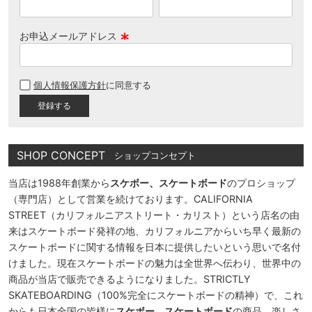
お申込メールアドレス
(
必
個人情報保護方針
に同意する
須
)
SHOP CONCEPT
ショップコンセプト
当店は1988年創業から
スケボー、スケートボード
のプロショップ
（専門店）として営業を続けております。CALIFORNIA
STREET（カリフォルニアストリート・カリスト）という店名の由
来はスケートボード発祥の地、カリフォルニアからいち早く最新の
スケートボードに関する情報を日本に提供したいという思いで名付
けました。現在スケートボードの魅力は全世界へ伝わり、世界中の
商品が当店で販売できるようになりました。STRICTLY
SKATEBOARDING（100%完全にスケートボードの精神）で、これ
からも日本全国の皆様に
スケボー、スケートボード
の商品、楽しさ