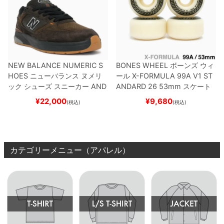
NEW BALANCE NUMERIC S
BONES WHEEL
ボーンズ
ウィ
HOES
ニューバランス ヌメリ
ール
X-FORMULA 99A V1 ST
ック
シューズ スニーカー
AND
ANDARD 26
53mm
スケート
REW REYNOLDS 933
NM933
ボード スケボー
¥
22,000
¥
9,680
(税込)
(税込)
BAR
BROWN/BLACK
スケート
ボード スケボー
カテゴリーメニュー（アパレル）