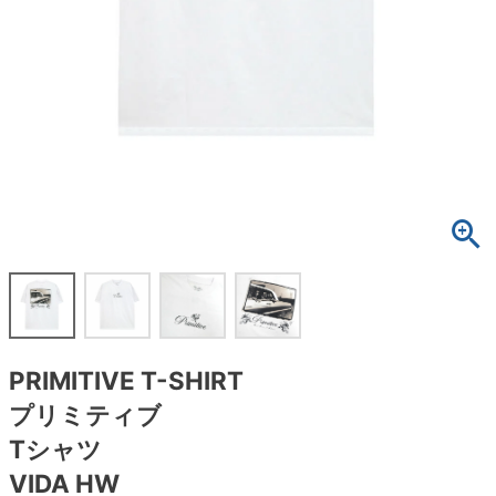
ボーンズ STF（エスティーエフ）
スケートパーク情報
特定商取引法に基づく表記
7.9inch
8.0inch
58mm
25cm
ボルト
ショーツ
パウエルペラルタ DF（ドラゴンフォーミュ
ラ）
8.0inch
8.1inch
59mm
25.5cm
パーツ・その他
長袖ボタンシャツ
ソフトウィール（クルーザー）
8.1inch
8.2inch
60mm
26cm
足回りセット（トラック・ウィールセット）
7分袖シャツ・ラグラン
8.2inch
8.3inch
62mm
26.5cm
ヘルメット・パッド
半袖シャツ
8.3inch
8.4inch
63mm
27cm
練習用アイテム（初心者におすすめ）
キャップ
8.4inch
8.5inch
64mm
27.5cm
スケートケース・バッグ
ソックス
PRIMITIVE T-SHIRT
8.5inch
8.6inch
65mm
28cm
メディア（雑誌・DVD・CD）
アンダーウエア
プリミティブ
8.6inch
8.7inch
70mm
28.5cm
Tシャツ
サイズの測り方
VIDA HW
8.7inch
8.8inch
72mm
29cm