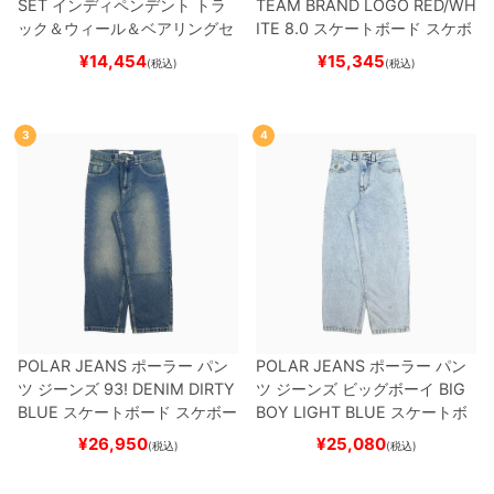
SET
インディペンデント
トラ
TEAM
BRAND LOGO RED/WH
ック＆ウィール＆ベアリングセ
ITE 8.0
スケートボード スケボ
ット
（トリック用）
スケートボ
ー
¥
14,454
¥
15,345
(税込)
(税込)
ード スケボー
3
4
POLAR JEANS
ポーラー
パン
POLAR JEANS
ポーラー
パン
ツ ジーンズ
93! DENIM
DIRTY
ツ ジーンズ ビッグボーイ
BIG
BLUE
スケートボード スケボー
BOY
LIGHT BLUE
スケートボ
ード スケボー
¥
26,950
¥
25,080
(税込)
(税込)