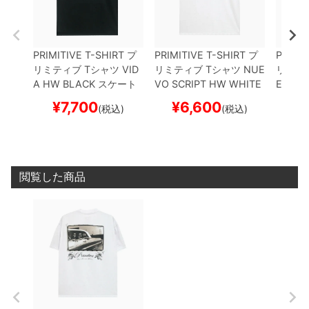
PRIMITIVE T-SHIRT
プ
PRIMITIVE T-SHIRT
プ
PRIMIT
リミティブ
Tシャツ
VID
リミティブ
Tシャツ
NUE
リミテ
A HW
BLACK
スケート
VO SCRIPT HW
WHITE
EAT H
ボード スケボー
スケートボード スケボー
トボー
¥
7,700
¥
6,600
¥
(税込)
(税込)
閲覧した商品