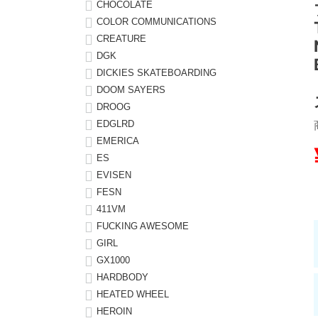
CHOCOLATE
COLOR COMMUNICATIONS
8.8inch
8.9inch
75mm
29.5cm
CREATURE
DGK
8.9inch
9.0inch以上
110mm
30cm
DICKIES SKATEBOARDING
DOOM SAYERS
9.0inch以上
DROOG
EDGLRD
シェイプデッキ
EMERICA
ES
EVISEN
高性能デッキ
FESN
411VM
FUCKING AWESOME
GIRL
GX1000
HARDBODY
HEATED WHEEL
HEROIN