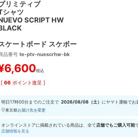
プリミティブ
Tシャツ
NUEVO SCRIPT HW
BLACK
スケートボード スケボー
商品番号
te-ptv-nuescrhw-bk
¥
6,600
税込
[
66
ポイント進呈 ]
明日
17時00分
までのご注文で
2026/08/08（土）
に
ヤマト運輸
でお
東京都
お届け先を変更
オンラインストアに掲載されている商品は、全て
店舗でもご購入可能
店舗情報を見る