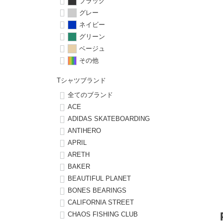
ボーンズ STF（エスティーエフ）
シューレース・その他
INFO
プライバシーポリシー
ブラック
デッキテープ
パンツ
グレー
7.9inch
8.0inch
58mm
25cm
パウエルペラルタ DF（ドラゴンフォーミュラ）
スケートパーク情報
特定商取引法に基づく表記
ネイビー
ボルト
ショーツ
グリーン
8.0inch
8.1inch
59mm
25.5cm
ベージュ
ソフトウィール（クルーザー）
パーツ・その他
長袖ボタンシャツ
その他
8.1inch
8.2inch
60mm
26cm
足回りセット（トラック・ウィールセット）
7分袖シャツ・ラグラン
Tシャツブランド
8.2inch
8.3inch
62mm
26.5cm
全てのブランド
ヘルメット・パッド
半袖シャツ
ACE
8.3inch
8.4inch
63mm
27cm
ADIDAS SKATEBOARDING
練習用アイテム（初心者におすすめ）
キャップ
ANTIHERO
APRIL
8.4inch
8.5inch
64mm
27.5cm
ARETH
スケートケース・バッグ
ソックス
BAKER
8.5inch
8.6inch
65mm
28cm
BEAUTIFUL PLANET
メディア（雑誌・DVD・CD）
アンダーウエア
BONES BEARINGS
8.6inch
8.7inch
70mm
28.5cm
CALIFORNIA STREET
サイズの測り方
CHAOS FISHING CLUB
8.7inch
8.8inch
72mm
29cm