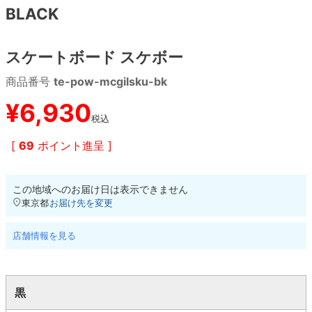
BLACK
8.8inch
8.9inch
75mm
29.5cm
スケートボード スケボー
8.9inch
9.0inch以上
110mm
30cm
商品番号
te-pow-mcgilsku-bk
9.0inch以上
¥
6,930
税込
シェイプデッキ
[
69
ポイント進呈 ]
高性能デッキ
この地域へのお届け日は表示できません
東京都
お届け先を変更
店舗情報を見る
黒