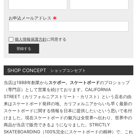
お申込メールアドレス
(
必
個人情報保護方針
に同意する
須
)
SHOP CONCEPT
ショップコンセプト
当店は1988年創業から
スケボー、スケートボード
のプロショップ
（専門店）として営業を続けております。CALIFORNIA
STREET（カリフォルニアストリート・カリスト）という店名の由
来はスケートボード発祥の地、カリフォルニアからいち早く最新の
スケートボードに関する情報を日本に提供したいという思いで名付
けました。現在スケートボードの魅力は全世界へ伝わり、世界中の
商品が当店で販売できるようになりました。STRICTLY
SKATEBOARDING（100%完全にスケートボードの精神）で、これ