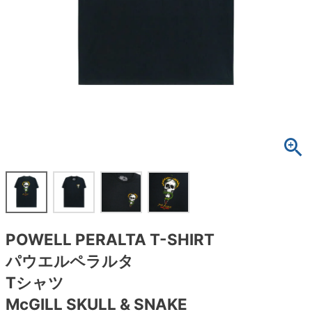
ボーンズ STF（エスティーエフ）
スケートパーク情報
特定商取引法に基づく表記
7.9inch
8.0inch
58mm
25cm
ボルト
ショーツ
パウエルペラルタ DF（ドラゴンフォーミュ
ラ）
8.0inch
8.1inch
59mm
25.5cm
パーツ・その他
長袖ボタンシャツ
ソフトウィール（クルーザー）
8.1inch
8.2inch
60mm
26cm
足回りセット（トラック・ウィールセット）
7分袖シャツ・ラグラン
8.2inch
8.3inch
62mm
26.5cm
ヘルメット・パッド
半袖シャツ
8.3inch
8.4inch
63mm
27cm
練習用アイテム（初心者におすすめ）
キャップ
8.4inch
8.5inch
64mm
27.5cm
スケートケース・バッグ
ソックス
POWELL PERALTA T-SHIRT
8.5inch
8.6inch
65mm
28cm
メディア（雑誌・DVD・CD）
アンダーウエア
パウエルペラルタ
8.6inch
8.7inch
70mm
28.5cm
Tシャツ
サイズの測り方
McGILL SKULL & SNAKE
8.7inch
8.8inch
72mm
29cm