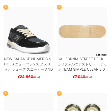
5
6
NEW BALANCE NUMERIC S
CALIFORNIA STREET DECK
HOES
ニューバランス ヌメリ
カリフォルニアストリート
デッ
ック
シューズ スニーカー
AND
キ
TEAM
SIMPLE CLEAR 8.0
REW REYNOLDS 933
UN933
ブランク（DSM）
スケートボ
¥
24,860
¥
7,040
(税込)
(税込)
BNT
BLACK/NAVY
スケートボ
ード スケボー
ード スケボー
7
8