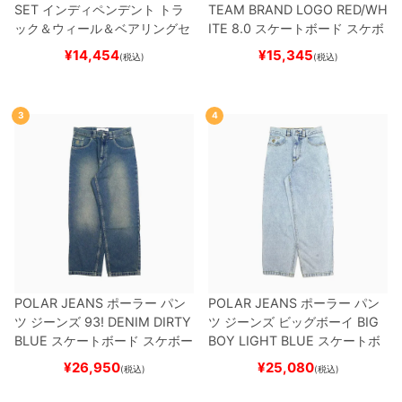
SET
インディペンデント
トラ
TEAM
BRAND LOGO RED/WH
ック＆ウィール＆ベアリングセ
ITE 8.0
スケートボード スケボ
ット
（トリック用）
スケートボ
ー
¥
14,454
¥
15,345
(税込)
(税込)
ード スケボー
3
4
POLAR JEANS
ポーラー
パン
POLAR JEANS
ポーラー
パン
ツ ジーンズ
93! DENIM
DIRTY
ツ ジーンズ ビッグボーイ
BIG
BLUE
スケートボード スケボー
BOY
LIGHT BLUE
スケートボ
ード スケボー
¥
26,950
¥
25,080
(税込)
(税込)