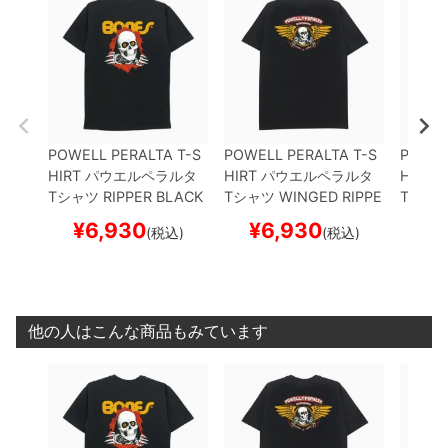
POWELL PERALTA T-S
POWELL PERALTA T-S
POWEL
HIRT
パウエルペラルタ
HIRT
パウエルペラルタ
HIRT
パ
Tシャツ
RIPPER
BLACK
Tシャツ
WINGED RIPPE
Tシャ
スケートボード スケボー
R
BLACK
スケートボー
D
WHI
¥
6,930
¥
6,930
¥
(税込)
(税込)
ド スケボー
ド ス
他の人はこんな商品もみています