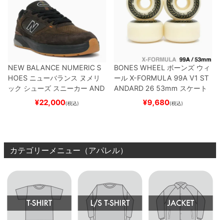
NEW BALANCE NUMERIC S
BONES WHEEL
ボーンズ
ウィ
HOES
ニューバランス ヌメリ
ール
X-FORMULA 99A V1 ST
ック
シューズ スニーカー
AND
ANDARD 26
53mm
スケート
REW REYNOLDS 933
NM933
ボード スケボー
¥
22,000
¥
9,680
(税込)
(税込)
BAR
BROWN/BLACK
スケート
ボード スケボー
カテゴリーメニュー（アパレル）