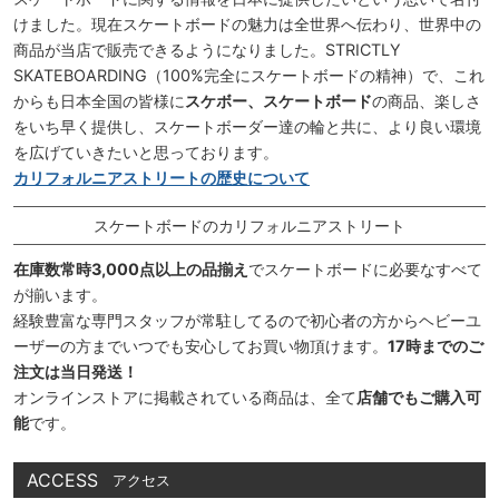
けました。現在スケートボードの魅力は全世界へ伝わり、世界中の
商品が当店で販売できるようになりました。STRICTLY
SKATEBOARDING（100%完全にスケートボードの精神）で、これ
からも日本全国の皆様に
スケボー、スケートボード
の商品、楽しさ
をいち早く提供し、スケートボーダー達の輪と共に、より良い環境
を広げていきたいと思っております。
カリフォルニアストリートの歴史について
スケートボードのカリフォルニアストリート
在庫数常時3,000点以上の品揃え
でスケートボードに必要なすべて
が揃います。
経験豊富な専門スタッフが常駐してるので初心者の方からヘビーユ
ーザーの方までいつでも安心してお買い物頂けます。
17時までのご
注文は当日発送！
オンラインストアに掲載されている商品は、全て
店舗でもご購入可
能
です。
ACCESS
アクセス