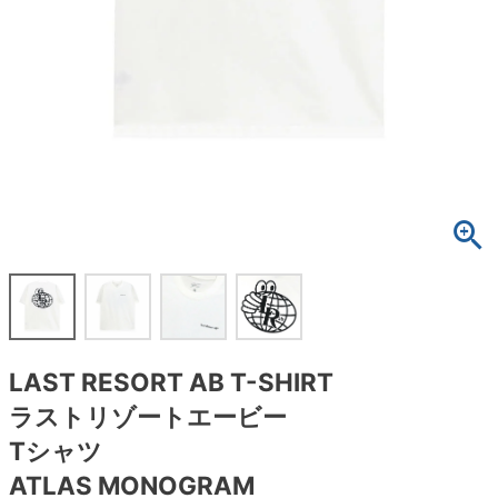
ボーンズ STF（エスティーエフ）
スケートパーク情報
特定商取引法に基づく表記
7.9inch
8.0inch
58mm
25cm
ボルト
ショーツ
パウエルペラルタ DF（ドラゴンフォーミュ
ラ）
8.0inch
8.1inch
59mm
25.5cm
パーツ・その他
長袖ボタンシャツ
ソフトウィール（クルーザー）
8.1inch
8.2inch
60mm
26cm
足回りセット（トラック・ウィールセット）
7分袖シャツ・ラグラン
8.2inch
8.3inch
62mm
26.5cm
ヘルメット・パッド
半袖シャツ
8.3inch
8.4inch
63mm
27cm
練習用アイテム（初心者におすすめ）
キャップ
8.4inch
8.5inch
64mm
27.5cm
スケートケース・バッグ
ソックス
LAST RESORT AB T-SHIRT
8.5inch
8.6inch
65mm
28cm
メディア（雑誌・DVD・CD）
アンダーウエア
ラストリゾートエービー
8.6inch
8.7inch
70mm
28.5cm
Tシャツ
サイズの測り方
ATLAS MONOGRAM
8.7inch
8.8inch
72mm
29cm