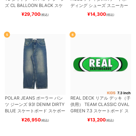
ズ
CL BALLOON
BLACK
スケ
ディング
シューズ スニーカー
ートボード スケボー
スーパースター
SUPERSTAR A
¥
29,700
¥
14,300
(税込)
(税込)
DV
BLACK/WHITE/WHITE
G
W6931
スケートボード スケボ
ー
5
6
POLAR JEANS
ポーラー
パン
REAL DECK
リアル
デッキ（子
ツ ジーンズ
93! DENIM
DIRTY
供用）
TEAM
CLASSIC OVAL
BLUE
スケートボード スケボー
GREEN 7.3
スケートボード ス
ケボー
¥
26,950
¥
13,200
(税込)
(税込)