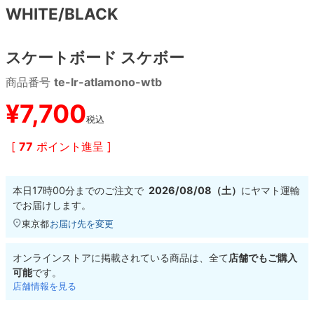
WHITE/BLACK
8.8inch
8.9inch
75mm
29.5cm
スケートボード スケボー
8.9inch
9.0inch以上
110mm
30cm
商品番号
te-lr-atlamono-wtb
9.0inch以上
¥
7,700
税込
シェイプデッキ
[
77
ポイント進呈 ]
高性能デッキ
本日
17時00分
までのご注文で
2026/08/08（土）
に
ヤマト運輸
でお届けします。
東京都
お届け先を変更
オンラインストアに掲載されている商品は、全て
店舗でもご購入
可能
です。
店舗情報を見る