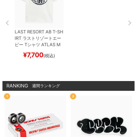
LAST RESORT AB T-SH
IRT
ラストリゾートエー
ビー
Tシャツ
ATLAS M
ONOGRAM
WHITE/BLA
¥
7,700
(税込)
CK
スケートボード スケ
ボー
RANKING
週間ランキング
1
2