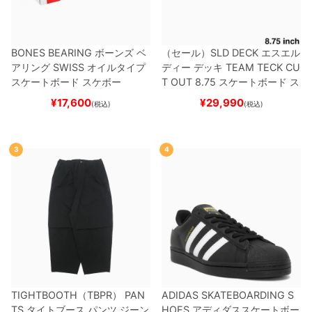
BONES BEARING
ボーンズ
ベ
（セール）
SLD DECK
エスエル
アリング
SWISS
オイルタイプ
ディー
デッキ
TEAM
TECK CU
スケートボード スケボー
T OUT 8.75
スケートボード ス
ケボー
¥
17,600
¥
29,990
(税込)
(税込)
3
4
TIGHTBOOTH（TBPR） PAN
ADIDAS SKATEBOARDING S
TS
タイトブース
パンツ ジーン
HOES
アディダススケートボー