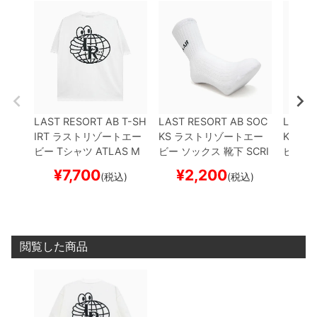
LAST RESORT AB T-SH
LAST RESORT AB SOC
LAST 
IRT
ラストリゾートエー
KS
ラストリゾートエー
KS
ラス
ビー
Tシャツ
ATLAS M
ビー
ソックス 靴下
SCRI
ビー
ソ
ONO
WHITE/BLACK
ス
PT LOGO DRESS
WHIT
PT LO
¥
7,700
¥
2,200
¥
(税込)
(税込)
ケートボード スケボー
E
スケートボード スケボ
K
スケ
ー
ー
閲覧した商品