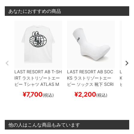
あなたにおすすめの商品
LAST RESORT AB T-SH
LAST RESORT AB SOC
LAST 
IRT
ラストリゾートエー
KS
ラストリゾートエー
KS
ラス
ビー
Tシャツ
ATLAS M
ビー
ソックス 靴下
SCRI
ビー
ソ
ONO
WHITE/BLACK
ス
PT LOGO DRESS
WHIT
PT LO
¥
7,700
¥
2,200
¥
(税込)
(税込)
ケートボード スケボー
E
スケートボード スケボ
K
スケ
ー
ー
他の人はこんな商品もみています