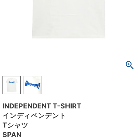
ボーンズ STF（エスティーエフ）
スケートパーク情報
特定商取引法に基づく表記
7.9inch
8.0inch
58mm
25cm
ボルト
ショーツ
パウエルペラルタ DF（ドラゴンフォーミュ
ラ）
8.0inch
8.1inch
59mm
25.5cm
パーツ・その他
長袖ボタンシャツ
ソフトウィール（クルーザー）
8.1inch
8.2inch
60mm
26cm
足回りセット（トラック・ウィールセット）
7分袖シャツ・ラグラン
8.2inch
8.3inch
62mm
26.5cm
ヘルメット・パッド
半袖シャツ
8.3inch
8.4inch
63mm
27cm
練習用アイテム（初心者におすすめ）
キャップ
8.4inch
8.5inch
64mm
27.5cm
スケートケース・バッグ
ソックス
INDEPENDENT T-SHIRT
8.5inch
8.6inch
65mm
28cm
メディア（雑誌・DVD・CD）
アンダーウエア
インディペンデント
8.6inch
8.7inch
70mm
28.5cm
Tシャツ
サイズの測り方
SPAN
8.7inch
8.8inch
72mm
29cm