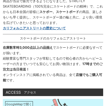
商品が当店で販売できるようになりました。STRICTLY
SKATEBOARDING（100%完全にスケートボードの精神）で、これ
からも日本全国の皆様に
スケボー、スケートボード
の商品、楽しさ
をいち早く提供し、スケートボーダー達の輪と共に、より良い環境
を広げていきたいと思っております。
カリフォルニアストリートの歴史について
スケートボードのカリフォルニアストリート
在庫数常時3,000点以上の品揃え
でスケートボードに必要なすべて
が揃います。
経験豊富な専門スタッフが常駐してるので初心者の方からヘビーユ
ーザーの方までいつでも安心してお買い物頂けます。
17時までのご
注文は当日発送！
オンラインストアに掲載されている商品は、全て
店舗でもご購入可
能
です。
ACCESS
アクセス
GoogleMapで開く