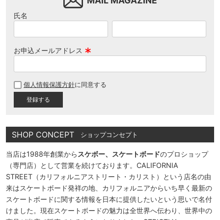
MAIL MAGAZINE
氏名
お申込メールアドレス
(
必
個人情報保護方針
に同意する
須
)
SHOP CONCEPT
ショップコンセプト
当店は1988年創業から
スケボー、スケートボード
のプロショップ
（専門店）として営業を続けております。CALIFORNIA
STREET（カリフォルニアストリート・カリスト）という店名の由
来はスケートボード発祥の地、カリフォルニアからいち早く最新の
スケートボードに関する情報を日本に提供したいという思いで名付
けました。現在スケートボードの魅力は全世界へ伝わり、世界中の