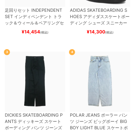
足回りセット
INDEPENDENT
ADIDAS SKATEBOARDING S
SET
インディペンデント
トラ
HOES
アディダススケートボー
ック＆ウィール＆ベアリングセ
ディング
シューズ スニーカー
ット
（トリック用）
スケートボ
スーパースター
SUPERSTAR A
¥
14,454
¥
14,300
(税込)
(税込)
ード スケボー
DV
BLACK/WHITE/WHITE
G
W6931
スケートボード スケボ
ー
3
4
DICKIES SKATEBOARDING P
POLAR JEANS
ポーラー
パン
ANTS
ディッキーズ スケート
ツ ジーンズ ビッグボーイ
BIG
ボーディング
パンツ ジーンズ
BOY
LIGHT BLUE
スケートボ
SLIM FIT 30 LENGTH
BLACK
ード スケボー