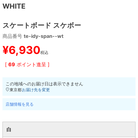
WHITE
8.8inch
8.9inch
75mm
29.5cm
スケートボード スケボー
8.9inch
9.0inch以上
110mm
30cm
商品番号
te-idy-span--wt
9.0inch以上
¥
6,930
税込
シェイプデッキ
[
69
ポイント進呈 ]
高性能デッキ
この地域へのお届け日は表示できません
東京都
お届け先を変更
店舗情報を見る
白