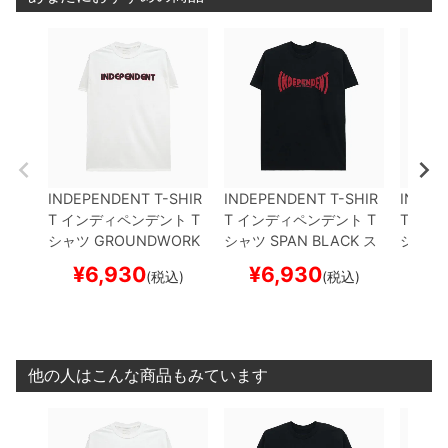
INDEPENDENT T-SHIR
INDEPENDENT T-SHIR
INDEP
T
インディペンデント
T
T
インディペンデント
T
T
イン
シャツ
GROUNDWORK
シャツ
SPAN
BLACK
ス
シャツ
WHITE
スケートボード
ケートボード スケボー
BLACK
¥
6,930
¥
6,930
¥
(税込)
(税込)
スケボー
スケボ
他の人はこんな商品もみています