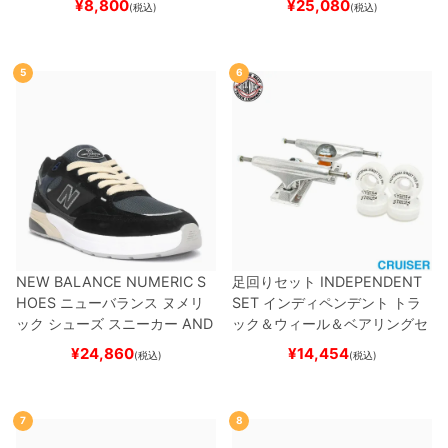
¥
8,800
¥
25,080
(税込)
(税込)
スケートボード スケボー
5
6
NEW BALANCE NUMERIC S
足回りセット
INDEPENDENT
HOES
ニューバランス ヌメリ
SET
インディペンデント
トラ
ック
シューズ スニーカー
AND
ック＆ウィール＆ベアリングセ
REW REYNOLDS 933
UN933
ット
（クルーザー用）
スケート
¥
24,860
¥
14,454
(税込)
(税込)
BNT
BLACK/NAVY
スケートボ
ボード スケボー
ード スケボー
7
8