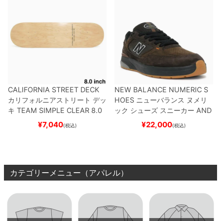
CALIFORNIA STREET DECK
NEW BALANCE NUMERIC S
カリフォルニアストリート
デッ
HOES
ニューバランス ヌメリ
キ
TEAM
SIMPLE CLEAR 8.0
ック
シューズ スニーカー
AND
ブランク（DSM）
スケートボ
REW REYNOLDS 933
NM933
¥
7,040
¥
22,000
(税込)
(税込)
ード スケボー
BAR
BROWN/BLACK
スケート
ボード スケボー
カテゴリーメニュー（アパレル）