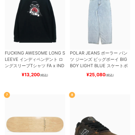
FUCKING AWESOME LONG S
POLAR JEANS
ポーラー
パン
LEEVE
インディペンデント
ロ
ツ ジーンズ ビッグボーイ
BIG
ングスリーブTシャツ
FA x IND
BOY
LIGHT BLUE
スケートボ
EPENDENT
HOSTAGE
BLAC
ード スケボー
¥
13,200
¥
25,080
(税込)
(税込)
K
スケートボード スケボー
7
8