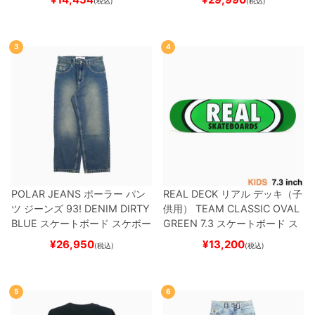
(税込)
(税込)
ード スケボー
3
4
POLAR JEANS
ポーラー
パン
REAL DECK
リアル
デッキ（子
ツ ジーンズ
93! DENIM
DIRTY
供用）
TEAM
CLASSIC OVAL
BLUE
スケートボード スケボー
GREEN 7.3
スケートボード ス
ケボー
¥
26,950
¥
13,200
(税込)
(税込)
5
6