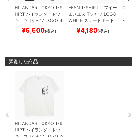
HILANDAR TOKYO T-S
FESN T-SHIRT
エフイー
QUART
HIRT
ハイランダートウ
エスエヌ
Tシャツ
LOGO
HIRT
ク
キョウ
Tシャツ
LOGO
B
WHITE
スケートボード
ックス
LACK
スケートボード ス
スケボー
R
WHI
¥
5,500
¥
4,180
¥
(税込)
(税込)
ケボー
ド ス
閲覧した商品
HILANDAR TOKYO T-S
HIRT
ハイランダートウ
キョウ
Tシャツ
LOGO
W