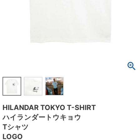
ボーンズ STF（エスティーエフ）
スケートパーク情報
特定商取引法に基づく表記
7.9inch
8.0inch
58mm
25cm
ボルト
ショーツ
パウエルペラルタ DF（ドラゴンフォーミュ
ラ）
8.0inch
8.1inch
59mm
25.5cm
パーツ・その他
長袖ボタンシャツ
ソフトウィール（クルーザー）
8.1inch
8.2inch
60mm
26cm
足回りセット（トラック・ウィールセット）
7分袖シャツ・ラグラン
8.2inch
8.3inch
62mm
26.5cm
ヘルメット・パッド
半袖シャツ
8.3inch
8.4inch
63mm
27cm
練習用アイテム（初心者におすすめ）
キャップ
8.4inch
8.5inch
64mm
27.5cm
スケートケース・バッグ
ソックス
HILANDAR TOKYO T-SHIRT
8.5inch
8.6inch
65mm
28cm
メディア（雑誌・DVD・CD）
アンダーウエア
ハイランダートウキョウ
8.6inch
8.7inch
70mm
28.5cm
Tシャツ
サイズの測り方
LOGO
8.7inch
8.8inch
72mm
29cm