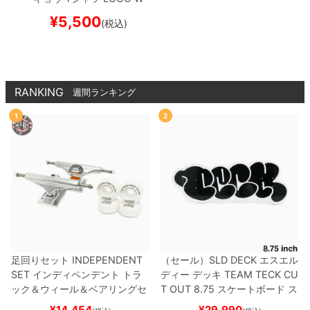
HITE
スケートボード ス
¥
5,500
(税込)
ケボー
RANKING
週間ランキング
1
2
足回りセット
INDEPENDENT
（セール）
SLD DECK
エスエル
SET
インディペンデント
トラ
ディー
デッキ
TEAM
TECK CU
ック＆ウィール＆ベアリングセ
T OUT 8.75
スケートボード ス
ット
（トリック用）
スケートボ
ケボー
¥
14,454
¥
29,990