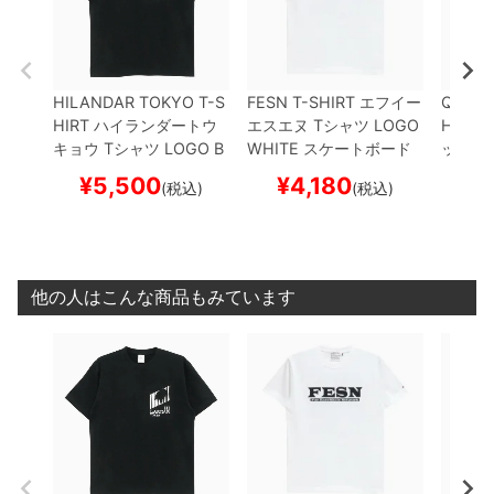
HILANDAR TOKYO T-S
FESN T-SHIRT
エフイー
QUART
HIRT
ハイランダートウ
エスエヌ
Tシャツ
LOGO
HIRT
ク
キョウ
Tシャツ
LOGO
B
WHITE
スケートボード
ックス
LACK
スケートボード ス
スケボー
R
WHI
¥
5,500
¥
4,180
¥
(税込)
(税込)
ケボー
ド ス
他の人はこんな商品もみています