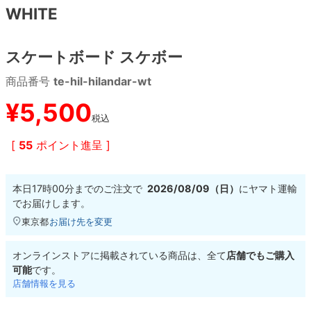
WHITE
8.8inch
8.9inch
75mm
29.5cm
スケートボード スケボー
8.9inch
9.0inch以上
110mm
30cm
商品番号
te-hil-hilandar-wt
9.0inch以上
¥
5,500
税込
シェイプデッキ
[
55
ポイント進呈 ]
高性能デッキ
本日
17時00分
までのご注文で
2026/08/09（日）
に
ヤマト運輸
でお届けします。
東京都
お届け先を変更
オンラインストアに掲載されている商品は、全て
店舗でもご購入
可能
です。
店舗情報を見る