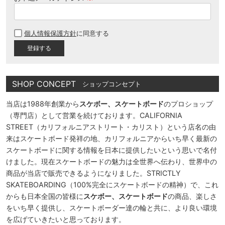
(
必
個人情報保護方針
に同意する
須
)
SHOP CONCEPT
ショップコンセプト
当店は1988年創業から
スケボー、スケートボード
のプロショップ
（専門店）として営業を続けております。CALIFORNIA
STREET（カリフォルニアストリート・カリスト）という店名の由
来はスケートボード発祥の地、カリフォルニアからいち早く最新の
スケートボードに関する情報を日本に提供したいという思いで名付
けました。現在スケートボードの魅力は全世界へ伝わり、世界中の
商品が当店で販売できるようになりました。STRICTLY
SKATEBOARDING（100%完全にスケートボードの精神）で、これ
からも日本全国の皆様に
スケボー、スケートボード
の商品、楽しさ
をいち早く提供し、スケートボーダー達の輪と共に、より良い環境
を広げていきたいと思っております。