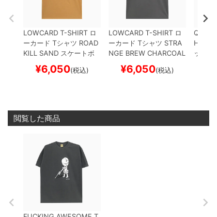
LOWCARD T-SHIRT
ロ
LOWCARD T-SHIRT
ロ
QUART
ーカード
Tシャツ
ROAD
ーカード
Tシャツ
STRA
HIRT
ク
KILL
SAND
スケートボ
NGE BREW
CHARCOAL
ックス
ード スケボー
スケートボード スケボー
R
BLA
¥
6,050
¥
6,050
¥
(税込)
(税込)
ド ス
閲覧した商品
FUCKING AWESOME T