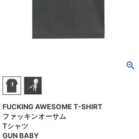
ボーンズ STF（エスティーエフ）
スケートパーク情報
特定商取引法に基づく表記
7.9inch
8.0inch
58mm
25cm
ボルト
ショーツ
パウエルペラルタ DF（ドラゴンフォーミュ
ラ）
8.0inch
8.1inch
59mm
25.5cm
パーツ・その他
長袖ボタンシャツ
ソフトウィール（クルーザー）
8.1inch
8.2inch
60mm
26cm
足回りセット（トラック・ウィールセット）
7分袖シャツ・ラグラン
8.2inch
8.3inch
62mm
26.5cm
ヘルメット・パッド
半袖シャツ
8.3inch
8.4inch
63mm
27cm
練習用アイテム（初心者におすすめ）
キャップ
8.4inch
8.5inch
64mm
27.5cm
スケートケース・バッグ
ソックス
FUCKING AWESOME T-SHIRT
8.5inch
8.6inch
65mm
28cm
メディア（雑誌・DVD・CD）
アンダーウエア
ファッキンオーサム
8.6inch
8.7inch
70mm
28.5cm
Tシャツ
サイズの測り方
GUN BABY
8.7inch
8.8inch
72mm
29cm