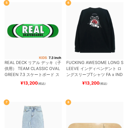
5
6
REAL DECK
リアル
デッキ（子
FUCKING AWESOME LONG S
供用）
TEAM
CLASSIC OVAL
LEEVE
インディペンデント
ロ
GREEN 7.3
スケートボード ス
ングスリーブTシャツ
FA x IND
ケボー
EPENDENT
HOSTAGE
BLAC
¥
13,200
¥
13,200
(税込)
(税込)
K
スケートボード スケボー
7
8