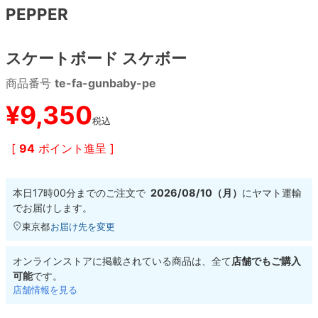
PEPPER
8.8inch
8.9inch
75mm
29.5cm
スケートボード スケボー
8.9inch
9.0inch以上
110mm
30cm
商品番号
te-fa-gunbaby-pe
9.0inch以上
¥
9,350
税込
シェイプデッキ
[
94
ポイント進呈 ]
高性能デッキ
本日
17時00分
までのご注文で
2026/08/10（月）
に
ヤマト運輸
でお届けします。
東京都
お届け先を変更
オンラインストアに掲載されている商品は、全て
店舗でもご購入
可能
です。
店舗情報を見る