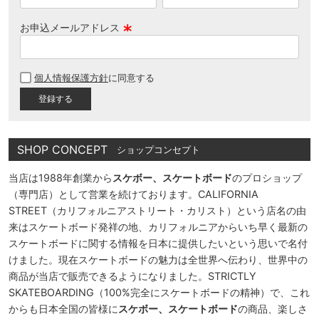
お申込メールアドレス
(
必
個人情報保護方針
に同意する
須
)
SHOP CONCEPT
ショップコンセプト
当店は1988年創業から
スケボー、スケートボード
のプロショップ
（専門店）として営業を続けております。CALIFORNIA
STREET（カリフォルニアストリート・カリスト）という店名の由
来はスケートボード発祥の地、カリフォルニアからいち早く最新の
スケートボードに関する情報を日本に提供したいという思いで名付
けました。現在スケートボードの魅力は全世界へ伝わり、世界中の
商品が当店で販売できるようになりました。STRICTLY
SKATEBOARDING（100%完全にスケートボードの精神）で、これ
からも日本全国の皆様に
スケボー、スケートボード
の商品、楽しさ