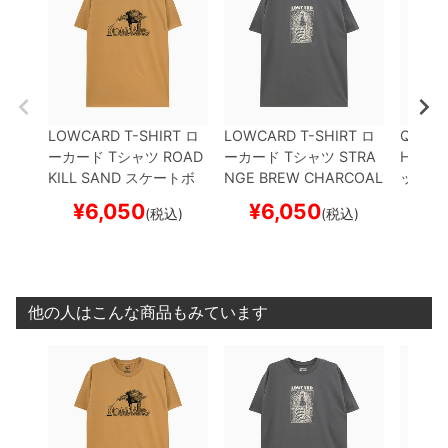
LOWCARD T-SHIRT
ロ
LOWCARD T-SHIRT
ロ
QUART
ーカード
Tシャツ
ROAD
ーカード
Tシャツ
STRA
HIRT
ク
KILL
SAND
スケートボ
NGE BREW
CHARCOAL
ックス
ード スケボー
スケートボード スケボー
R
BLA
¥
6,050
¥
6,050
¥
(税込)
(税込)
ド ス
他の人はこんな商品もみています