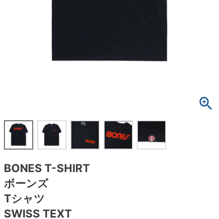
ボーンズ STF（エスティーエフ）
スケートパーク情報
特定商取引法に基づく表記
7.9inch
8.0inch
58mm
25cm
ボルト
ショーツ
パウエルペラルタ DF（ドラゴンフォーミュ
ラ）
8.0inch
8.1inch
59mm
25.5cm
パーツ・その他
長袖ボタンシャツ
ソフトウィール（クルーザー）
8.1inch
8.2inch
60mm
26cm
足回りセット（トラック・ウィールセット）
7分袖シャツ・ラグラン
8.2inch
8.3inch
62mm
26.5cm
ヘルメット・パッド
半袖シャツ
8.3inch
8.4inch
63mm
27cm
練習用アイテム（初心者におすすめ）
キャップ
8.4inch
8.5inch
64mm
27.5cm
スケートケース・バッグ
ソックス
BONES T-SHIRT
8.5inch
8.6inch
65mm
28cm
メディア（雑誌・DVD・CD）
アンダーウエア
ボーンズ
8.6inch
8.7inch
70mm
28.5cm
Tシャツ
サイズの測り方
SWISS TEXT
8.7inch
8.8inch
72mm
29cm