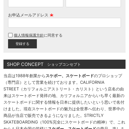
お申込メールアドレス
(
必
個人情報保護方針
に同意する
須
)
SHOP CONCEPT
ショップコンセプト
当店は1988年創業から
スケボー、スケートボード
のプロショップ
（専門店）として営業を続けております。CALIFORNIA
STREET（カリフォルニアストリート・カリスト）という店名の由
来はスケートボード発祥の地、カリフォルニアからいち早く最新の
スケートボードに関する情報を日本に提供したいという思いで名付
けました。現在スケートボードの魅力は全世界へ伝わり、世界中の
商品が当店で販売できるようになりました。STRICTLY
SKATEBOARDING（100%完全にスケートボードの精神）で、これ
からも日本全国の皆様に
スケボー、スケートボード
の商品、楽しさ