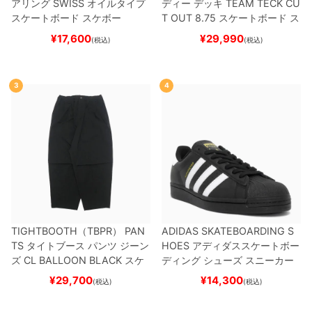
アリング
SWISS
オイルタイプ
ディー
デッキ
TEAM
TECK CU
スケートボード スケボー
T OUT 8.75
スケートボード ス
ケボー
¥
17,600
¥
29,990
(税込)
(税込)
3
4
TIGHTBOOTH（TBPR） PAN
ADIDAS SKATEBOARDING S
TS
タイトブース
パンツ ジーン
HOES
アディダススケートボー
ズ
CL BALLOON
BLACK
スケ
ディング
シューズ スニーカー
ートボード スケボー
スーパースター
SUPERSTAR A
¥
29,700
¥
14,300
(税込)
(税込)
DV
BLACK/WHITE/WHITE
G
W6931
スケートボード スケボ