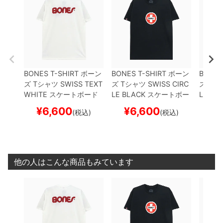
BONES T-SHIRT
ボーン
BONES T-SHIRT
ボーン
BONES
ズ
Tシャツ
SWISS TEXT
ズ
Tシャツ
SWISS CIRC
ズ
Tシ
WHITE
スケートボード
LE
BLACK
スケートボー
LD
BL
スケボー
ド スケボー
ド ス
¥
6,600
¥
6,600
¥
(税込)
(税込)
他の人はこんな商品もみています