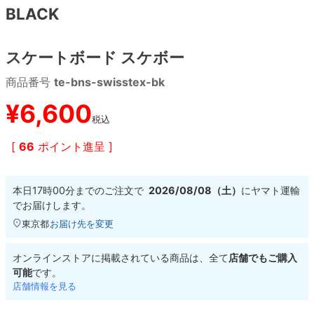
BLACK
8.8inch
8.9inch
75mm
29.5cm
スケートボード スケボー
8.9inch
9.0inch以上
110mm
30cm
商品番号
te-bns-swisstex-bk
9.0inch以上
¥
6,600
税込
シェイプデッキ
[
66
ポイント進呈 ]
高性能デッキ
本日
17時00分
までのご注文で
2026/08/08（土）
に
ヤマト運輸
でお届けします。
東京都
お届け先を変更
オンラインストアに掲載されている商品は、全て
店舗でもご購入
可能
です。
店舗情報を見る