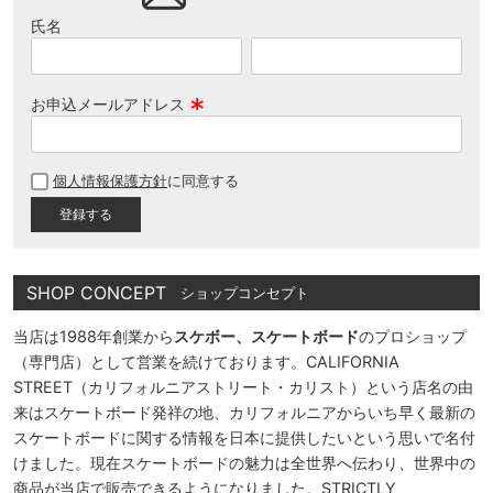
氏名
お申込メールアドレス
(
必
個人情報保護方針
に同意する
須
)
SHOP CONCEPT
ショップコンセプト
当店は1988年創業から
スケボー、スケートボード
のプロショップ
（専門店）として営業を続けております。CALIFORNIA
STREET（カリフォルニアストリート・カリスト）という店名の由
来はスケートボード発祥の地、カリフォルニアからいち早く最新の
スケートボードに関する情報を日本に提供したいという思いで名付
けました。現在スケートボードの魅力は全世界へ伝わり、世界中の
商品が当店で販売できるようになりました。STRICTLY