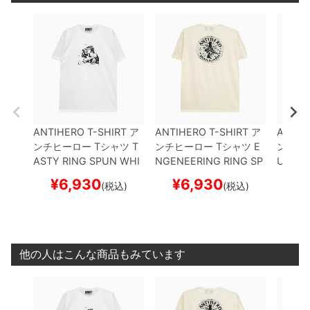
ANTIHERO T-SHIRT
ア
ANTIHERO T-SHIRT
ア
ANTIH
ンチヒーロー
Tシャツ
T
ンチヒーロー
Tシャツ
E
ンチヒ
ASTY RING SPUN
WHI
NGENEERING RING SP
URB PI
TE
スケートボード スケ
UN
CREAM
スケートボ
トボー
¥
6,930
¥
6,930
¥
(税込)
(税込)
ボー
ード スケボー
他の人はこんな商品もみています