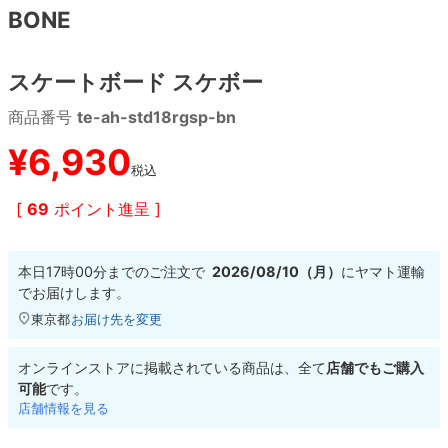
BONE
8.8inch
8.9inch
75mm
29.5cm
スケートボード スケボー
8.9inch
9.0inch以上
110mm
30cm
商品番号
te-ah-std18rgsp-bn
9.0inch以上
¥
6,930
税込
シェイプデッキ
[
69
ポイント進呈 ]
高性能デッキ
本日
17時00分
までのご注文で
2026/08/10（月）
に
ヤマト運輸
でお届けします。
東京都
お届け先を変更
オンラインストアに掲載されている商品は、全て
店舗でもご購入
可能
です。
店舗情報を見る