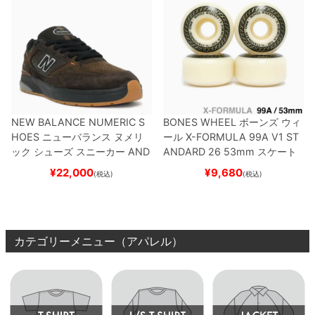
NEW BALANCE NUMERIC S
BONES WHEEL
ボーンズ
ウィ
HOES
ニューバランス ヌメリ
ール
X-FORMULA 99A V1 ST
ック
シューズ スニーカー
AND
ANDARD 26
53mm
スケート
REW REYNOLDS 933
NM933
ボード スケボー
¥
22,000
¥
9,680
(税込)
(税込)
BAR
BROWN/BLACK
スケート
ボード スケボー
カテゴリーメニュー（アパレル）