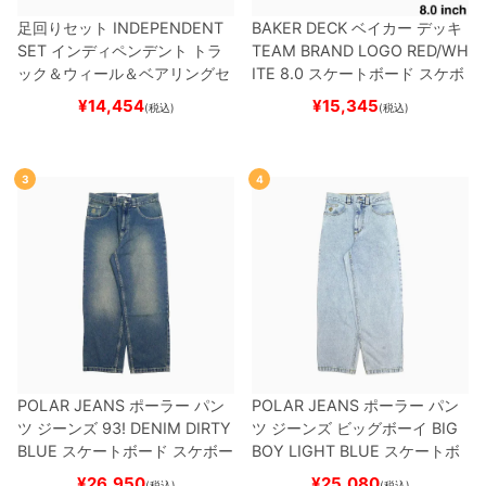
足回りセット
INDEPENDENT
BAKER DECK
ベイカー
デッキ
SET
インディペンデント
トラ
TEAM
BRAND LOGO RED/WH
ック＆ウィール＆ベアリングセ
ITE 8.0
スケートボード スケボ
ット
（トリック用）
スケートボ
ー
¥
14,454
¥
15,345
(税込)
(税込)
ード スケボー
3
4
POLAR JEANS
ポーラー
パン
POLAR JEANS
ポーラー
パン
ツ ジーンズ
93! DENIM
DIRTY
ツ ジーンズ ビッグボーイ
BIG
BLUE
スケートボード スケボー
BOY
LIGHT BLUE
スケートボ
ード スケボー
¥
26,950
¥
25,080
(税込)
(税込)