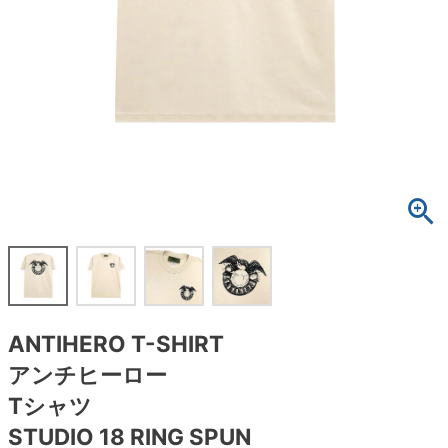
ボーンズ STF（エスティーエフ）
スケートパーク情報
特定商取引法に基づく表記
7.9inch
8.0inch
58mm
25cm
ボルト
ショーツ
パウエルペラルタ DF（ドラゴンフォーミュ
ラ）
8.0inch
8.1inch
59mm
25.5cm
パーツ・その他
長袖ボタンシャツ
ソフトウィール（クルーザー）
8.1inch
8.2inch
60mm
26cm
足回りセット（トラック・ウィールセット）
7分袖シャツ・ラグラン
8.2inch
8.3inch
62mm
26.5cm
ヘルメット・パッド
半袖シャツ
8.3inch
8.4inch
63mm
27cm
練習用アイテム（初心者におすすめ）
キャップ
8.4inch
8.5inch
64mm
27.5cm
スケートケース・バッグ
ソックス
ANTIHERO T-SHIRT
8.5inch
8.6inch
65mm
28cm
メディア（雑誌・DVD・CD）
アンダーウエア
アンチヒーロー
8.6inch
8.7inch
70mm
28.5cm
Tシャツ
サイズの測り方
STUDIO 18 RING SPUN
8.7inch
8.8inch
72mm
29cm