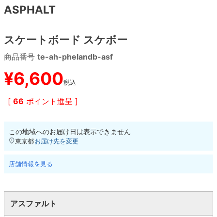
ASPHALT
8.8inch
8.9inch
75mm
29.5cm
スケートボード スケボー
8.9inch
9.0inch以上
110mm
30cm
商品番号
te-ah-phelandb-asf
9.0inch以上
¥
6,600
税込
シェイプデッキ
[
66
ポイント進呈 ]
高性能デッキ
この地域へのお届け日は表示できません
東京都
お届け先を変更
店舗情報を見る
アスファルト