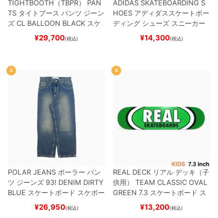
TIGHTBOOTH（TBPR） PAN
ADIDAS SKATEBOARDING S
TS
タイトブース
パンツ ジーン
HOES
アディダススケートボー
ズ
CL BALLOON
BLACK
スケ
ディング
シューズ スニーカー
ートボード スケボー
スーパースター
SUPERSTAR A
¥
29,700
¥
14,300
(税込)
(税込)
DV
BLACK/WHITE/WHITE
G
W6931
スケートボード スケボ
ー
5
6
POLAR JEANS
ポーラー
パン
REAL DECK
リアル
デッキ（子
ツ ジーンズ
93! DENIM
DIRTY
供用）
TEAM
CLASSIC OVAL
BLUE
スケートボード スケボー
GREEN 7.3
スケートボード ス
ケボー
¥
26,950
¥
13,200
(税込)
(税込)