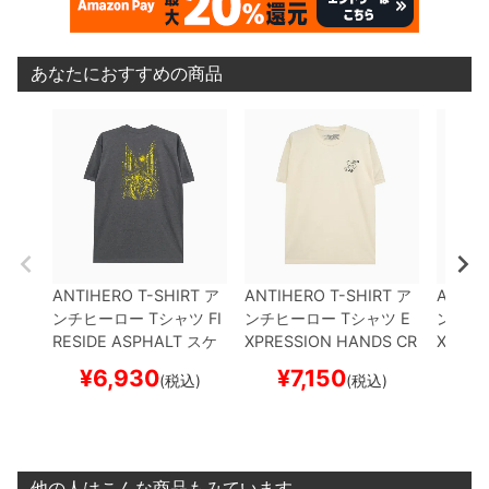
あなたにおすすめの商品
ANTIHERO T-SHIRT
ア
ANTIHERO T-SHIRT
ア
ANTIH
ンチヒーロー
Tシャツ
FI
ンチヒーロー
Tシャツ
E
ンチヒ
RESIDE
ASPHALT
スケ
XPRESSION HANDS
CR
XPRES
ートボード スケボー
EAM
スケートボード ス
HITE
ス
¥
6,930
¥
7,150
¥
(税込)
(税込)
ケボー
ケボー
他の人はこんな商品もみています