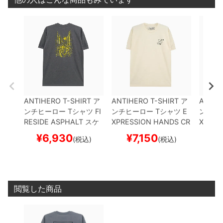
ANTIHERO T-SHIRT
ア
ANTIHERO T-SHIRT
ア
ANTIH
ンチヒーロー
Tシャツ
FI
ンチヒーロー
Tシャツ
E
ンチヒ
RESIDE
ASPHALT
スケ
XPRESSION HANDS
CR
XPRES
ートボード スケボー
EAM
スケートボード ス
HITE
ス
¥
6,930
¥
7,150
¥
(税込)
(税込)
ケボー
ケボー
閲覧した商品