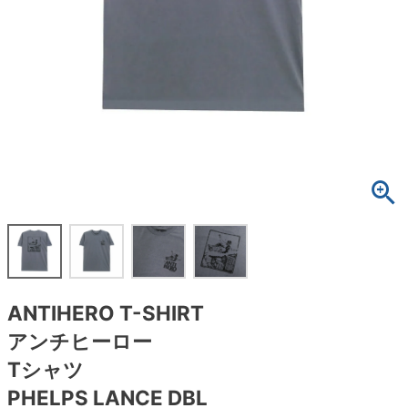
ボーンズ STF（エスティーエフ）
スケートパーク情報
特定商取引法に基づく表記
7.9inch
8.0inch
58mm
25cm
ボルト
ショーツ
パウエルペラルタ DF（ドラゴンフォーミュ
ラ）
8.0inch
8.1inch
59mm
25.5cm
パーツ・その他
長袖ボタンシャツ
ソフトウィール（クルーザー）
8.1inch
8.2inch
60mm
26cm
足回りセット（トラック・ウィールセット）
7分袖シャツ・ラグラン
8.2inch
8.3inch
62mm
26.5cm
ヘルメット・パッド
半袖シャツ
8.3inch
8.4inch
63mm
27cm
練習用アイテム（初心者におすすめ）
キャップ
8.4inch
8.5inch
64mm
27.5cm
スケートケース・バッグ
ソックス
ANTIHERO T-SHIRT
8.5inch
8.6inch
65mm
28cm
メディア（雑誌・DVD・CD）
アンダーウエア
アンチヒーロー
8.6inch
8.7inch
70mm
28.5cm
Tシャツ
サイズの測り方
PHELPS LANCE DBL
8.7inch
8.8inch
72mm
29cm