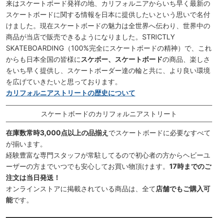
来はスケートボード発祥の地、カリフォルニアからいち早く最新の
スケートボードに関する情報を日本に提供したいという思いで名付
けました。現在スケートボードの魅力は全世界へ伝わり、世界中の
商品が当店で販売できるようになりました。STRICTLY
SKATEBOARDING（100%完全にスケートボードの精神）で、これ
からも日本全国の皆様に
スケボー、スケートボード
の商品、楽しさ
をいち早く提供し、スケートボーダー達の輪と共に、より良い環境
を広げていきたいと思っております。
カリフォルニアストリートの歴史について
スケートボードのカリフォルニアストリート
在庫数常時3,000点以上の品揃え
でスケートボードに必要なすべて
が揃います。
経験豊富な専門スタッフが常駐してるので初心者の方からヘビーユ
ーザーの方までいつでも安心してお買い物頂けます。
17時までのご
注文は当日発送！
オンラインストアに掲載されている商品は、全て
店舗でもご購入可
能
です。