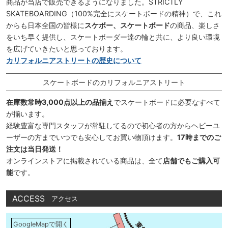
商品が当店で販売できるようになりました。STRICTLY
SKATEBOARDING（100%完全にスケートボードの精神）で、これ
からも日本全国の皆様に
スケボー、スケートボード
の商品、楽しさ
をいち早く提供し、スケートボーダー達の輪と共に、より良い環境
を広げていきたいと思っております。
カリフォルニアストリートの歴史について
スケートボードのカリフォルニアストリート
在庫数常時3,000点以上の品揃え
でスケートボードに必要なすべて
が揃います。
経験豊富な専門スタッフが常駐してるので初心者の方からヘビーユ
ーザーの方までいつでも安心してお買い物頂けます。
17時までのご
注文は当日発送！
オンラインストアに掲載されている商品は、全て
店舗でもご購入可
能
です。
ACCESS
アクセス
GoogleMapで開く