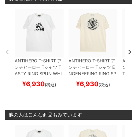
ANTIHERO T-SHIRT
ア
ANTIHERO T-SHIRT
ア
ANTIH
ンチヒーロー
Tシャツ
T
ンチヒーロー
Tシャツ
E
ンチヒ
ASTY RING SPUN
WHI
NGENEERING RING SP
TUDIO
TE
スケートボード スケ
UN
CREAM
スケートボ
BONE
¥
6,930
¥
6,930
¥
(税込)
(税込)
ボー
ード スケボー
ケボー
他の人はこんな商品もみています