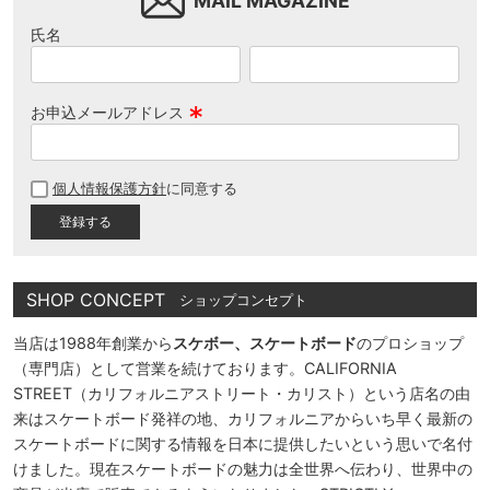
MAIL MAGAZINE
氏名
お申込メールアドレス
(
必
個人情報保護方針
に同意する
須
)
SHOP CONCEPT
ショップコンセプト
当店は1988年創業から
スケボー、スケートボード
のプロショップ
（専門店）として営業を続けております。CALIFORNIA
STREET（カリフォルニアストリート・カリスト）という店名の由
来はスケートボード発祥の地、カリフォルニアからいち早く最新の
スケートボードに関する情報を日本に提供したいという思いで名付
けました。現在スケートボードの魅力は全世界へ伝わり、世界中の