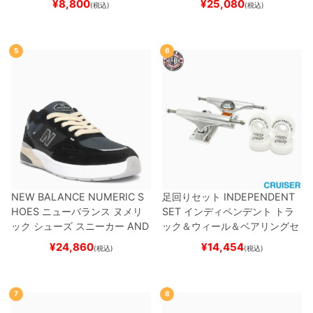
¥
8,800
¥
25,080
(税込)
(税込)
スケートボード スケボー
5
6
NEW BALANCE NUMERIC S
足回りセット
INDEPENDENT
HOES
ニューバランス ヌメリ
SET
インディペンデント
トラ
ック
シューズ スニーカー
AND
ック＆ウィール＆ベアリングセ
REW REYNOLDS 933
UN933
ット
（クルーザー用）
スケート
¥
24,860
¥
14,454
(税込)
(税込)
BNT
BLACK/NAVY
スケートボ
ボード スケボー
ード スケボー
7
8