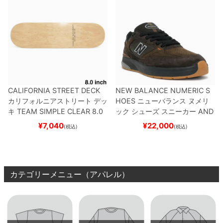
CALIFORNIA STREET DECK
NEW BALANCE NUMERIC S
カリフォルニアストリート
デッ
HOES
ニューバランス ヌメリ
キ
TEAM
SIMPLE CLEAR 8.0
ック
シューズ スニーカー
AND
ブランク（DSM）
スケートボ
REW REYNOLDS 933
NM933
¥
7,040
¥
22,000
(税込)
(税込)
ード スケボー
BAR
BROWN/BLACK
スケート
ボード スケボー
カテゴリーメニュー（アパレル）