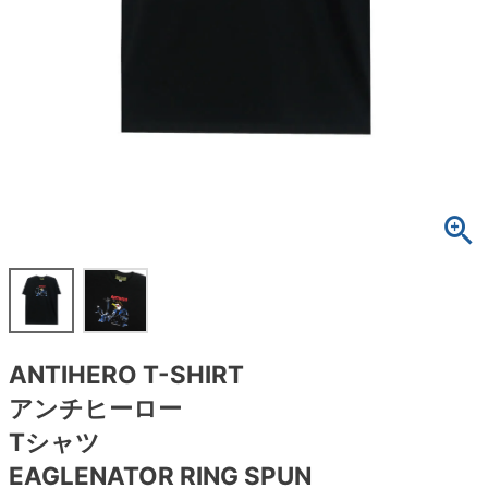
ボーンズ STF（エスティーエフ）
スケートパーク情報
特定商取引法に基づく表記
7.9inch
8.0inch
58mm
25cm
ボルト
ショーツ
パウエルペラルタ DF（ドラゴンフォーミュ
ラ）
8.0inch
8.1inch
59mm
25.5cm
パーツ・その他
長袖ボタンシャツ
ソフトウィール（クルーザー）
8.1inch
8.2inch
60mm
26cm
足回りセット（トラック・ウィールセット）
7分袖シャツ・ラグラン
8.2inch
8.3inch
62mm
26.5cm
ヘルメット・パッド
半袖シャツ
8.3inch
8.4inch
63mm
27cm
練習用アイテム（初心者におすすめ）
キャップ
8.4inch
8.5inch
64mm
27.5cm
スケートケース・バッグ
ソックス
ANTIHERO T-SHIRT
8.5inch
8.6inch
65mm
28cm
メディア（雑誌・DVD・CD）
アンダーウエア
アンチヒーロー
8.6inch
8.7inch
70mm
28.5cm
Tシャツ
サイズの測り方
EAGLENATOR RING SPUN
8.7inch
8.8inch
72mm
29cm