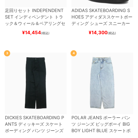
足回りセット
INDEPENDENT
ADIDAS SKATEBOARDING S
SET
インディペンデント
トラ
HOES
アディダススケートボー
ック＆ウィール＆ベアリングセ
ディング
シューズ スニーカー
ット
（トリック用）
スケートボ
スーパースター
SUPERSTAR A
¥
14,454
¥
14,300
(税込)
(税込)
ード スケボー
DV
BLACK/WHITE/WHITE
G
W6931
スケートボード スケボ
ー
3
4
DICKIES SKATEBOARDING P
POLAR JEANS
ポーラー
パン
ANTS
ディッキーズ スケート
ツ ジーンズ ビッグボーイ
BIG
ボーディング
パンツ ジーンズ
BOY
LIGHT BLUE
スケートボ
SLIM FIT 30 LENGTH
BLACK
ード スケボー