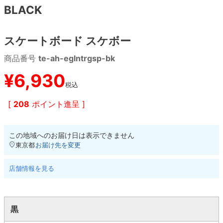
BLACK
8.8inch
8.9inch
75mm
29.5cm
スケートボード スケボー
8.9inch
9.0inch以上
110mm
30cm
商品番号
te-ah-eglntrgsp-bk
9.0inch以上
¥
6,930
税込
シェイプデッキ
[
208
ポイント進呈 ]
高性能デッキ
この地域へのお届け日は表示できません
東京都
お届け先を変更
店舗情報を見る
黒