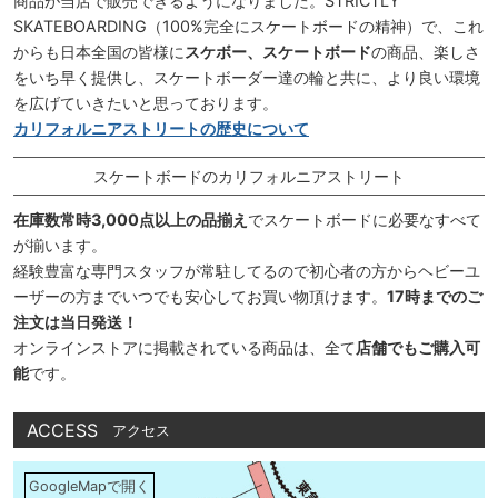
商品が当店で販売できるようになりました。STRICTLY
SKATEBOARDING（100%完全にスケートボードの精神）で、これ
からも日本全国の皆様に
スケボー、スケートボード
の商品、楽しさ
をいち早く提供し、スケートボーダー達の輪と共に、より良い環境
を広げていきたいと思っております。
カリフォルニアストリートの歴史について
スケートボードのカリフォルニアストリート
在庫数常時3,000点以上の品揃え
でスケートボードに必要なすべて
が揃います。
経験豊富な専門スタッフが常駐してるので初心者の方からヘビーユ
ーザーの方までいつでも安心してお買い物頂けます。
17時までのご
注文は当日発送！
オンラインストアに掲載されている商品は、全て
店舗でもご購入可
能
です。
ACCESS
アクセス
GoogleMapで開く