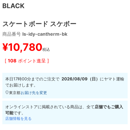
BLACK
8.8inch
8.9inch
75mm
29.5cm
スケートボード スケボー
8.9inch
9.0inch以上
110mm
30cm
商品番号
ls-idy-cantherm-bk
9.0inch以上
¥
10,780
税込
シェイプデッキ
[
108
ポイント進呈 ]
高性能デッキ
本日
17時00分
までのご注文で
2026/08/09（日）
に
ヤマト運輸
でお届けします。
東京都
お届け先を変更
オンラインストアに掲載されている商品は、全て
店舗でもご購入
可能
です。
店舗情報を見る