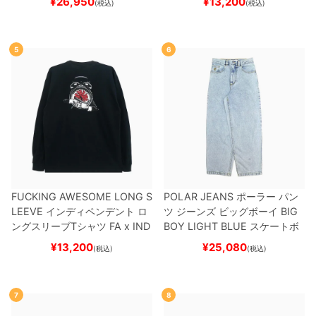
¥
26,950
¥
13,200
(税込)
(税込)
5
6
FUCKING AWESOME LONG S
POLAR JEANS
ポーラー
パン
LEEVE
インディペンデント
ロ
ツ ジーンズ ビッグボーイ
BIG
ングスリーブTシャツ
FA x IND
BOY
LIGHT BLUE
スケートボ
EPENDENT
HOSTAGE
BLAC
ード スケボー
¥
13,200
¥
25,080
(税込)
(税込)
K
スケートボード スケボー
7
8