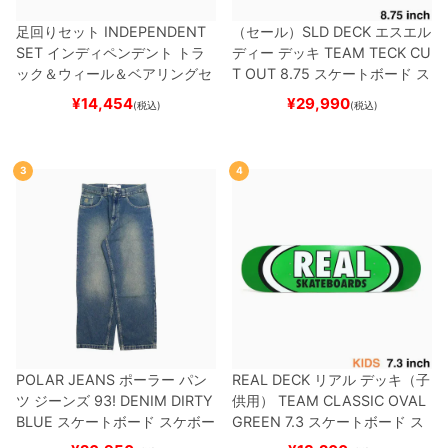
足回りセット
INDEPENDENT
（セール）
SLD DECK
エスエル
SET
インディペンデント
トラ
ディー
デッキ
TEAM
TECK CU
ック＆ウィール＆ベアリングセ
T OUT 8.75
スケートボード ス
ット
（トリック用）
スケートボ
ケボー
¥
14,454
¥
29,990
(税込)
(税込)
ード スケボー
3
4
POLAR JEANS
ポーラー
パン
REAL DECK
リアル
デッキ（子
ツ ジーンズ
93! DENIM
DIRTY
供用）
TEAM
CLASSIC OVAL
BLUE
スケートボード スケボー
GREEN 7.3
スケートボード ス
ケボー