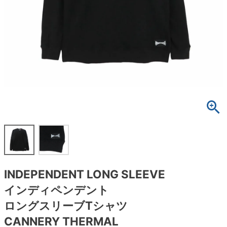
ボーンズ STF（エスティーエフ）
スケートパーク情報
特定商取引法に基づく表記
7.9inch
8.0inch
58mm
25cm
ボルト
ショーツ
パウエルペラルタ DF（ドラゴンフォーミュ
ラ）
8.0inch
8.1inch
59mm
25.5cm
パーツ・その他
長袖ボタンシャツ
ソフトウィール（クルーザー）
8.1inch
8.2inch
60mm
26cm
足回りセット（トラック・ウィールセット）
7分袖シャツ・ラグラン
8.2inch
8.3inch
62mm
26.5cm
ヘルメット・パッド
半袖シャツ
8.3inch
8.4inch
63mm
27cm
練習用アイテム（初心者におすすめ）
キャップ
8.4inch
8.5inch
64mm
27.5cm
スケートケース・バッグ
ソックス
INDEPENDENT LONG SLEEVE
8.5inch
8.6inch
65mm
28cm
メディア（雑誌・DVD・CD）
アンダーウエア
インディペンデント
8.6inch
8.7inch
70mm
28.5cm
ロングスリーブTシャツ
サイズの測り方
CANNERY THERMAL
8.7inch
8.8inch
72mm
29cm