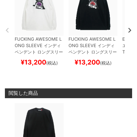
FUCKING AWESOME L
FUCKING AWESOME L
EVISE
ONG SLEEVE
インディ
ONG SLEEVE
インディ
エビセ
ペンデント
ロングスリー
ペンデント
ロングスリー
Tシャ
ブTシャツ
FA x INDEPE
ブTシャツ
FA x INDEPE
K
スケ
¥
13,200
¥
13,200
¥
(税込)
(税込)
NDENT
HOSTAGE
WHI
NDENT
HOSTAGE
BLA
ー
TE
スケートボード スケ
CK
スケートボード スケ
ボー
ボー
閲覧した商品