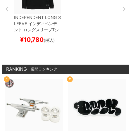
INDEPENDENT LONG S
LEEVE
インディペンデ
ント
ロングスリーブTシ
ャツ
CANNERY THERM
¥
10,780
(税込)
AL
BLACK
スケートボー
ド スケボー
RANKING
週間ランキング
1
2