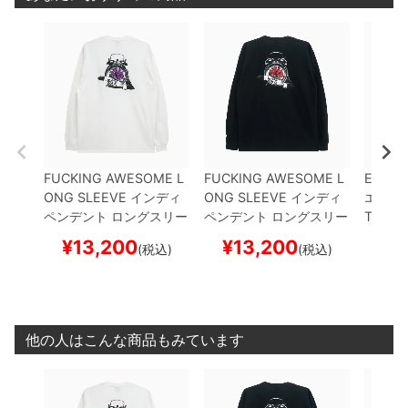
FUCKING AWESOME L
FUCKING AWESOME L
EVISE
ONG SLEEVE
インディ
ONG SLEEVE
インディ
エビセ
ペンデント
ロングスリー
ペンデント
ロングスリー
Tシャ
ブTシャツ
FA x INDEPE
ブTシャツ
FA x INDEPE
K
スケ
¥
13,200
¥
13,200
¥
(税込)
(税込)
NDENT
HOSTAGE
WHI
NDENT
HOSTAGE
BLA
ー
TE
スケートボード スケ
CK
スケートボード スケ
ボー
ボー
他の人はこんな商品もみています