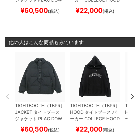
N JKT
BLACK
スケート
IE
BLACK
スケートボー
IE
GRE
¥
60,500
¥
22,000
¥
2
(税込)
(税込)
ボード スケボー
ド スケボー
スケボ
他の人はこんな商品もみています
TIGHTBOOTH（TBPR）
TIGHTBOOTH（TBPR）
TIGH
JACKET
タイトブース
HOOD
タイトブース
パ
HOOD
ジャケット
PLAC DOW
ーカー
COLLEGE HOOD
ーカー
N JKT
BLACK
スケート
IE
BLACK
スケートボー
IE
GRE
¥
60,500
¥
22,000
¥
2
(税込)
(税込)
ボード スケボー
ド スケボー
スケボ