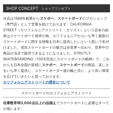
SHOP CONCEPT
ショップコンセプト
当店は1988年創業から
スケボー、スケートボード
のプロショップ
（専門店）として営業を続けております。CALIFORNIA
STREET（カリフォルニアストリート・カリスト）という店名の由
来はスケートボード発祥の地、カリフォルニアからいち早く最新の
スケートボードに関する情報を日本に提供したいという思いで名付
けました。現在スケートボードの魅力は全世界へ伝わり、世界中の
商品が当店で販売できるようになりました。STRICTLY
SKATEBOARDING（100%完全にスケートボードの精神）で、これ
からも日本全国の皆様に
スケボー、スケートボード
の商品、楽しさ
をいち早く提供し、スケートボーダー達の輪と共に、より良い環境
を広げていきたいと思っております。
カリフォルニアストリートの歴史について
スケートボードのカリフォルニアストリート
在庫数常時3,000点以上の品揃え
でスケートボードに必要なすべて
が揃います。