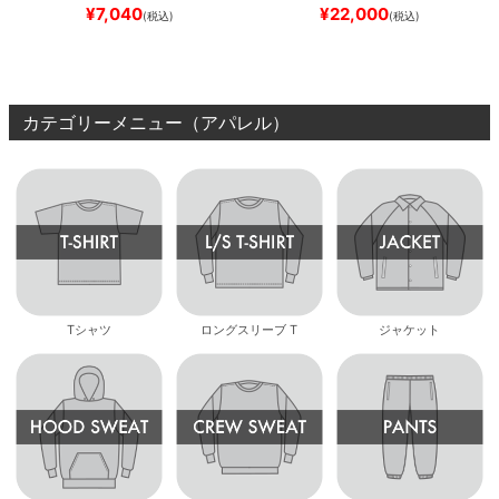
ブランク（DSM）
スケートボ
REW REYNOLDS 933
NM933
¥
7,040
¥
22,000
(税込)
(税込)
ード スケボー
BAR
BROWN/BLACK
スケート
ボード スケボー
カテゴリーメニュー（アパレル）
Tシャツ
ロングスリーブ T
ジャケット