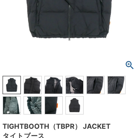
ボーンズ STF（エスティーエフ）
スケートパーク情報
特定商取引法に基づく表記
7.9inch
8.0inch
58mm
25cm
ボルト
ショーツ
パウエルペラルタ DF（ドラゴンフォーミュ
ラ）
8.0inch
8.1inch
59mm
25.5cm
パーツ・その他
長袖ボタンシャツ
ソフトウィール（クルーザー）
8.1inch
8.2inch
60mm
26cm
足回りセット（トラック・ウィールセット）
7分袖シャツ・ラグラン
8.2inch
8.3inch
62mm
26.5cm
ヘルメット・パッド
半袖シャツ
8.3inch
8.4inch
63mm
27cm
練習用アイテム（初心者におすすめ）
キャップ
8.4inch
8.5inch
64mm
27.5cm
スケートケース・バッグ
ソックス
8.5inch
8.6inch
65mm
28cm
メディア（雑誌・DVD・CD）
アンダーウエア
8.6inch
8.7inch
70mm
28.5cm
サイズの測り方
TIGHTBOOTH（TBPR） JACKET
タイトブース
8.7inch
8.8inch
72mm
29cm