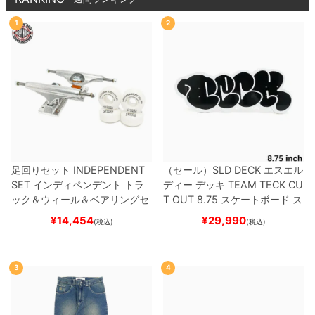
1
2
足回りセット
INDEPENDENT
（セール）
SLD DECK
エスエル
SET
インディペンデント
トラ
ディー
デッキ
TEAM
TECK CU
ック＆ウィール＆ベアリングセ
T OUT 8.75
スケートボード ス
ット
（トリック用）
スケートボ
ケボー
¥
14,454
¥
29,990
(税込)
(税込)
ード スケボー
3
4