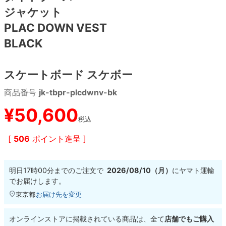
ジャケット
8.8inch
8.9inch
75mm
29.5cm
PLAC DOWN VEST
BLACK
8.9inch
9.0inch以上
110mm
30cm
スケートボード スケボー
9.0inch以上
商品番号
jk-tbpr-plcdwnv-bk
シェイプデッキ
¥
50,600
税込
高性能デッキ
[
506
ポイント進呈 ]
明日
17時00分
までのご注文で
2026/08/10（月）
に
ヤマト運輸
でお届けします。
東京都
お届け先を変更
オンラインストアに掲載されている商品は、全て
店舗でもご購入