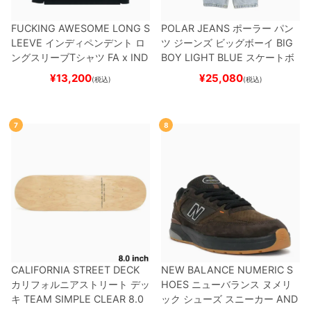
FUCKING AWESOME LONG S
POLAR JEANS
ポーラー
パン
LEEVE
インディペンデント
ロ
ツ ジーンズ ビッグボーイ
BIG
ングスリーブTシャツ
FA x IND
BOY
LIGHT BLUE
スケートボ
EPENDENT
HOSTAGE
BLAC
ード スケボー
¥
13,200
¥
25,080
(税込)
(税込)
K
スケートボード スケボー
7
8
CALIFORNIA STREET DECK
NEW BALANCE NUMERIC S
カリフォルニアストリート
デッ
HOES
ニューバランス ヌメリ
キ
TEAM
SIMPLE CLEAR 8.0
ック
シューズ スニーカー
AND