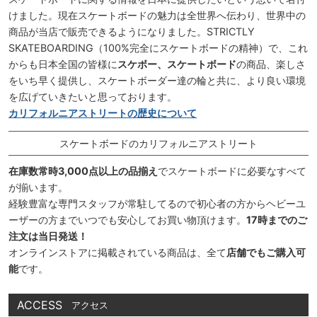
けました。現在スケートボードの魅力は全世界へ伝わり、世界中の
商品が当店で販売できるようになりました。STRICTLY
SKATEBOARDING（100%完全にスケートボードの精神）で、これ
からも日本全国の皆様に
スケボー、スケートボード
の商品、楽しさ
をいち早く提供し、スケートボーダー達の輪と共に、より良い環境
を広げていきたいと思っております。
カリフォルニアストリートの歴史について
スケートボードのカリフォルニアストリート
在庫数常時3,000点以上の品揃え
でスケートボードに必要なすべて
が揃います。
経験豊富な専門スタッフが常駐してるので初心者の方からヘビーユ
ーザーの方までいつでも安心してお買い物頂けます。
17時までのご
注文は当日発送！
オンラインストアに掲載されている商品は、全て
店舗でもご購入可
能
です。
ACCESS
アクセス