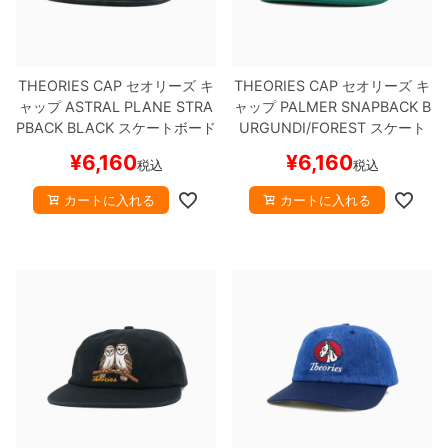
ボーンズ STF（エスティーエフ）
スケートパーク情報
特定商取引法に基づく表記
7.9inch
8.0inch
58mm
25cm
ボルト
ショーツ
パウエルペラルタ DF（ドラゴンフォーミュ
ラ）
THEORIES CAP
セオリーズ
キ
THEORIES CAP
セオリーズ
キ
8.0inch
8.1inch
59mm
25.5cm
パーツ・その他
長袖ボタンシャツ
ャップ
ASTRAL PLANE STRA
ャップ
PALMER SNAPBACK
B
PBACK
BLACK
スケートボード
URGUNDI/FOREST
スケート
ソフトウィール（クルーザー）
8.1inch
8.2inch
60mm
26cm
足回りセット（トラック・ウィールセット）
7分袖シャツ・ラグラン
スケボー
ボード スケボー
¥
6,160
¥
6,160
税込
税込
8.2inch
8.3inch
62mm
26.5cm
ヘルメット・パッド
半袖シャツ
カートに入れる
カートに入れる
8.3inch
8.4inch
63mm
27cm
練習用アイテム（初心者におすすめ）
キャップ
8.4inch
8.5inch
64mm
27.5cm
スケートケース・バッグ
ソックス
8.5inch
8.6inch
65mm
28cm
メディア（雑誌・DVD・CD）
アンダーウエア
8.6inch
8.7inch
70mm
28.5cm
サイズの測り方
8.7inch
8.8inch
72mm
29cm