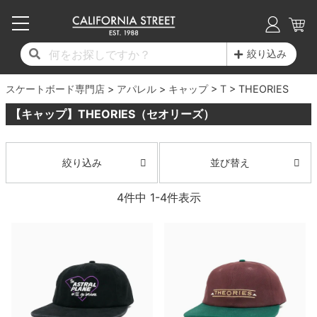
子供用デッキ
7.0inch以下
50mm
20cm
17時までのご注文は当日発送！
17時までのご注文は当日発送！
17時までのご注文は当日発送！
17時までのご注文は当日発送！
17時までのご注文は当日発送！
17時までのご注文は当日発送！
17時までのご注文は当日発送！
17時までのご注文は当日発送！
17時までのご注文は当日発送！
絞り込み
11,000円以上で送料無料！
11,000円以上で送料無料！
11,000円以上で送料無料！
11,000円以上で送料無料！
11,000円以上で送料無料！
11,000円以上で送料無料！
11,000円以上で送料無料！
11,000円以上で送料無料！
11,000円以上で送料無料！
スケートボード専門店
7.0inch以下
7.2inch
51mm
21cm
毎月1日はポイント5倍！10日と20日は3倍！
毎月1日はポイント5倍！10日と20日は3倍！
毎月1日はポイント5倍！10日と20日は3倍！
毎月1日はポイント5倍！10日と20日は3倍！
毎月1日はポイント5倍！10日と20日は3倍！
毎月1日はポイント5倍！10日と20日は3倍！
毎月1日はポイント5倍！10日と20日は3倍！
毎月1日はポイント5倍！10日と20日は3倍！
毎月1日はポイント5倍！10日と20日は3倍！
アパレル
キャップ
T
THEORIES
【キャップ】THEORIES（セオリーズ）
デッキ新着一覧
トラック新着一覧
ウィール新着一覧
シューズ新着一覧
最新ブログ一覧
初心者の方へ
店舗情報
コンプリートセット（完成品）
Tシャツ
7.2inch
7.3inch
52mm
22cm
デッキブランド一覧（全てのデッキ）
トラックブランド一覧（全てのトラック）
ウィールブランド一覧（全てのウィール）
シューズブランド一覧
カテゴリー
商品情報
ショップライダー紹介
7.3inch
7.5inch
53mm
22.5cm
デッキ
ロングスリーブTシャツ
並び替え
絞り込み
サイズからデッキを選ぶ
適合デッキサイズから選ぶ
ウィールをサイズから選ぶ
シューズをサイズから選ぶ
徹底解析
スタッフ紹介
4
件中
1
-
4
件表示
7.5inch
7.6inch
54mm
23cm
トラック
ジャケット
スピットファイヤー F4（フォーミュラフォ
サンダル
スタッフおすすめアイテム
カリフォルニアストリートの歴史
7.6inch
7.7inch
55mm
23.5cm
ウィール
パーカー
ー）
インソール
ブランド紹介
求人情報
7.7inch
7.8inch
56mm
24cm
ベアリング
トレーナー・セーター
ボーンズ XF（エックスフォーミュラ）
シューレース・その他
INFO
プライバシーポリシー
7.8inch
7.9inch
57mm
24.5cm
デッキテープ
パンツ