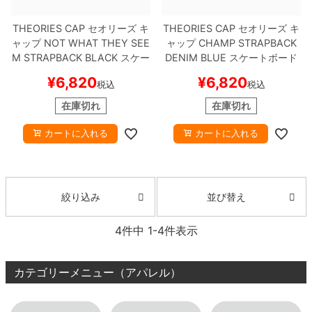
THEORIES CAP
セオリーズ
キ
THEORIES CAP
セオリーズ
キ
8.8inch
8.9inch
75mm
29.5cm
ャップ
NOT WHAT THEY SEE
ャップ
CHAMP STRAPBACK
M STRAPBACK
BLACK
スケー
DENIM BLUE
スケートボード
8.9inch
9.0inch以上
110mm
30cm
トボード スケボー
スケボー
¥
6,820
¥
6,820
税込
税込
9.0inch以上
在庫切れ
在庫切れ
カートに入れる
カートに入れる
シェイプデッキ
高性能デッキ
並び替え
絞り込み
4
件中
1
-
4
件表示
カテゴリーメニュー（アパレル）