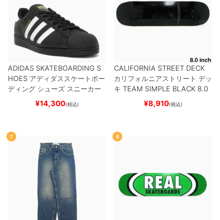
ADIDAS SKATEBOARDING S
CALIFORNIA STREET DECK
HOES
アディダススケートボー
カリフォルニアストリート
デッ
ディング
シューズ スニーカー
キ
TEAM
SIMPLE BLACK 8.0
スーパースター
SUPERSTAR A
ブランク（BBS / GENERATO
¥
14,300
¥
8,910
(税込)
(税込)
DV
BLACK/WHITE/WHITE
G
R）
スケートボード スケボー
W6931
スケートボード スケボ
ー
7
8