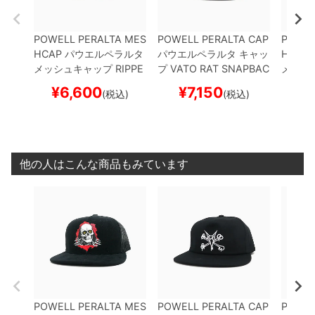
POWELL PERALTA MES
POWELL PERALTA CAP
POWEL
HCAP
パウエルペラルタ
パウエルペラルタ
キャッ
HCAP
メッシュキャップ
RIPPE
プ
VATO RAT SNAPBAC
メッシ
R TRUCKER
BLACK
ス
K
BLACK
スケートボー
L & S
¥
6,600
¥
7,150
¥
(税込)
(税込)
ケートボード スケボー
ド スケボー
BLACK
スケボ
他の人はこんな商品もみています
POWELL PERALTA MES
POWELL PERALTA CAP
POWEL