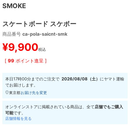
SMOKE
8.8inch
8.9inch
75mm
29.5cm
スケートボード スケボー
8.9inch
9.0inch以上
110mm
30cm
商品番号
ca-pola-saicnt-smk
9.0inch以上
¥
9,900
税込
シェイプデッキ
[
99
ポイント進呈 ]
高性能デッキ
本日
17時00分
までのご注文で
2026/08/08（土）
に
ヤマト運輸
でお届けします。
東京都
お届け先を変更
オンラインストアに掲載されている商品は、全て
店舗でもご購入
可能
です。
店舗情報を見る