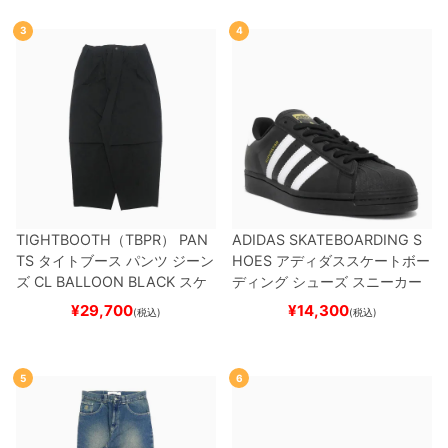
3
4
TIGHTBOOTH（TBPR） PAN
ADIDAS SKATEBOARDING S
TS
タイトブース
パンツ ジーン
HOES
アディダススケートボー
ズ
CL BALLOON
BLACK
スケ
ディング
シューズ スニーカー
ートボード スケボー
スーパースター
SUPERSTAR A
¥
29,700
¥
14,300
(税込)
(税込)
DV
BLACK/WHITE/WHITE
G
W6931
スケートボード スケボ
ー
5
6