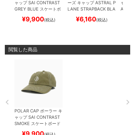
ャップ
SAI CONTRAST
ーズ
キャップ
ASTRAL P
ャップ
GREY BLUE
スケートボ
LANE STRAPBACK
BLA
ACK/R
ード スケボー
CK
スケートボード スケ
ド ス
¥
9,900
¥
6,160
¥
1
(税込)
(税込)
ボー
閲覧した商品
POLAR CAP
ポーラー
キ
ャップ
SAI CONTRAST
SMOKE
スケートボード
スケボー
¥
9,900
(税込)