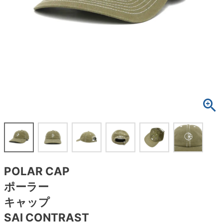
ボーンズ STF（エスティーエフ）
スケートパーク情報
特定商取引法に基づく表記
7.9inch
8.0inch
58mm
25cm
ボルト
ショーツ
パウエルペラルタ DF（ドラゴンフォーミュ
ラ）
8.0inch
8.1inch
59mm
25.5cm
パーツ・その他
長袖ボタンシャツ
ソフトウィール（クルーザー）
8.1inch
8.2inch
60mm
26cm
足回りセット（トラック・ウィールセット）
7分袖シャツ・ラグラン
8.2inch
8.3inch
62mm
26.5cm
ヘルメット・パッド
半袖シャツ
8.3inch
8.4inch
63mm
27cm
練習用アイテム（初心者におすすめ）
キャップ
8.4inch
8.5inch
64mm
27.5cm
スケートケース・バッグ
ソックス
POLAR CAP
8.5inch
8.6inch
65mm
28cm
メディア（雑誌・DVD・CD）
アンダーウエア
ポーラー
8.6inch
8.7inch
70mm
28.5cm
キャップ
サイズの測り方
SAI CONTRAST
8.7inch
8.8inch
72mm
29cm