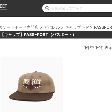
スケートボード専門店
アパレル
キャップ
P
PASSPOR
【キャップ】PASS~PORT（パスポート）
1
件中
1
-
1
件表