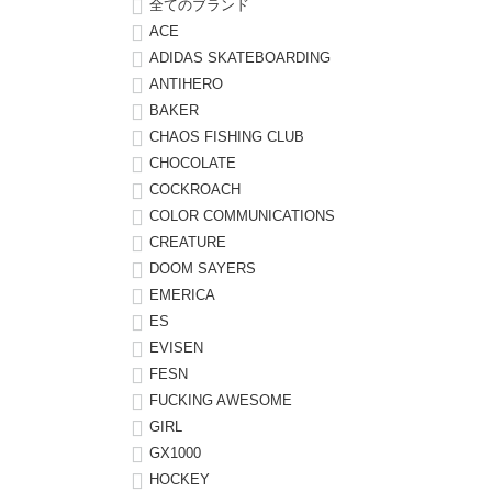
全てのブランド
ACE
8.8inch
8.9inch
75mm
29.5cm
ADIDAS SKATEBOARDING
ANTIHERO
8.9inch
9.0inch以上
110mm
30cm
BAKER
CHAOS FISHING CLUB
9.0inch以上
CHOCOLATE
COCKROACH
COLOR COMMUNICATIONS
シェイプデッキ
CREATURE
DOOM SAYERS
高性能デッキ
EMERICA
ES
EVISEN
FESN
FUCKING AWESOME
GIRL
GX1000
HOCKEY