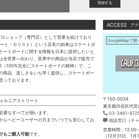
)
ACCESS
アク
プロショップ（専門店）として営業を続けており
GoogleMapで開
アストリート・カリスト）という店名の由来はスケートボ
ケートボードに関する情報を日本に提供したいと
は全世界へ伝わり、世界中の商品が当店で販売で
DING（100%完全にスケートボードの精神）で、こ
の商品、楽しさをいち早く提供し、スケートボー
思っております。
〒150-0034
ォルニアストリート
東京都渋谷区代官山
必要なすべてが揃います。
03-3461-972
からヘビーユーザーの方までいつでも安心してお
相談窓口（チ
営業時間：12:00～
でもご購入可能
です。
（12月31日、1