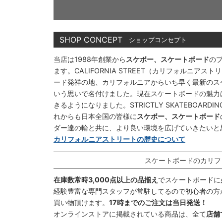
SHOP CONCEPT
ショップコンセプト
当店は1988年創業から
スケボー、スケートボード
の
ます。CALIFORNIA STREET（カリフォルニ
ード発祥の地、カリフォルニアからいち早く最新のス
いう思いで名付けました。現在スケートボードの魅力
きるようになりました。STRICTLY SKATEBOAR
れからも日本全国の皆様に
スケボー、スケートボード
ダー達の輪と共に、より良い環境を広げていきたいと
カリフォルニアストリートの歴史について
スケートボードのカリフ
在庫数常時3,000点以上の品揃え
でスケートボードに
経験豊富な専門スタッフが常駐してるので初心者の方
買い物頂けます。
17時までのご注文は当日発送！
オンラインストアに掲載されている商品は、全て
店舗