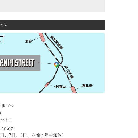
セス
く
町7-3
5
ャット）
19:00
月1日、2日、3日、を除き年中無休）