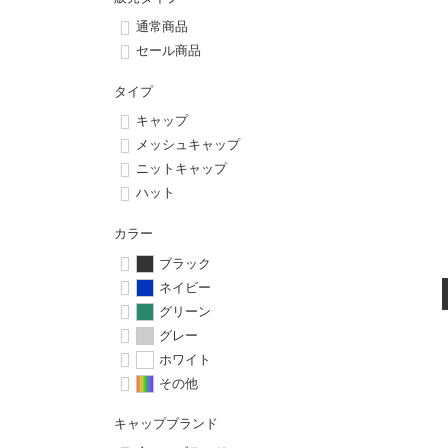
ボーンズ STF（エスティーエフ）
シューレース・その他
INFO
プライバシーポリシー
デッキテープ
パンツ
通常商品
7.9inch
8.0inch
58mm
25cm
パウエルペラルタ DF（ドラゴンフォーミュラ）
スケートパーク情報
特定商取引法に基づく表記
セール商品
ボルト
ショーツ
8.0inch
8.1inch
59mm
25.5cm
タイプ
ソフトウィール（クルーザー）
パーツ・その他
長袖ボタンシャツ
キャップ
8.1inch
8.2inch
60mm
26cm
メッシュキャップ
足回りセット（トラック・ウィールセット）
7分袖シャツ・ラグラン
ニットキャップ
8.2inch
8.3inch
62mm
26.5cm
ハット
ヘルメット・パッド
半袖シャツ
カラー
8.3inch
8.4inch
63mm
27cm
練習用アイテム（初心者におすすめ）
キャップ
ブラック
ネイビー
8.4inch
8.5inch
64mm
27.5cm
グリーン
スケートケース・バッグ
ソックス
グレー
8.5inch
8.6inch
65mm
28cm
ホワイト
メディア（雑誌・DVD・CD）
アンダーウエア
その他
8.6inch
8.7inch
70mm
28.5cm
サイズの測り方
キャップブランド
8.7inch
8.8inch
72mm
29cm