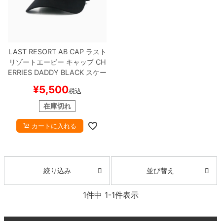
ボーンズ STF（エスティーエフ）
スケートパーク情報
特定商取引法に基づく表記
7.9inch
8.0inch
58mm
25cm
ボルト
ショーツ
パウエルペラルタ DF（ドラゴンフォーミュ
ラ）
8.0inch
8.1inch
59mm
25.5cm
パーツ・その他
長袖ボタンシャツ
LAST RESORT AB CAP
ラスト
リゾートエービー
キャップ
CH
ソフトウィール（クルーザー）
8.1inch
8.2inch
60mm
26cm
足回りセット（トラック・ウィールセット）
7分袖シャツ・ラグラン
ERRIES DADDY
BLACK
スケー
トボード スケボー
¥
5,500
税込
8.2inch
8.3inch
62mm
26.5cm
ヘルメット・パッド
半袖シャツ
在庫切れ
8.3inch
8.4inch
63mm
27cm
練習用アイテム（初心者におすすめ）
キャップ
カートに入れる
8.4inch
8.5inch
64mm
27.5cm
スケートケース・バッグ
ソックス
8.5inch
8.6inch
65mm
28cm
並び替え
絞り込み
メディア（雑誌・DVD・CD）
アンダーウエア
8.6inch
8.7inch
70mm
28.5cm
1
件中
1
-
1
件表示
サイズの測り方
8.7inch
8.8inch
72mm
29cm