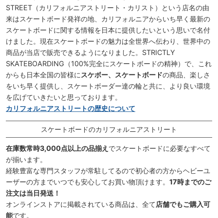
STREET（カリフォルニアストリート・カリスト）という店名の由
来はスケートボード発祥の地、カリフォルニアからいち早く最新の
スケートボードに関する情報を日本に提供したいという思いで名付
けました。現在スケートボードの魅力は全世界へ伝わり、世界中の
商品が当店で販売できるようになりました。STRICTLY
SKATEBOARDING（100%完全にスケートボードの精神）で、これ
からも日本全国の皆様に
スケボー、スケートボード
の商品、楽しさ
をいち早く提供し、スケートボーダー達の輪と共に、より良い環境
を広げていきたいと思っております。
カリフォルニアストリートの歴史について
スケートボードのカリフォルニアストリート
在庫数常時3,000点以上の品揃え
でスケートボードに必要なすべて
が揃います。
経験豊富な専門スタッフが常駐してるので初心者の方からヘビーユ
ーザーの方までいつでも安心してお買い物頂けます。
17時までのご
注文は当日発送！
オンラインストアに掲載されている商品は、全て
店舗でもご購入可
能
です。