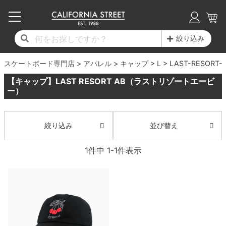
子供用デッキ
7.0inch以下
50mm
20cm
17時までのご注文は当日発送！
17時までのご注文は当日発送！
17時までのご注文は当日発送！
17時までのご注文は当日発送！
17時までのご注文は当日発送！
17時までのご注文は当日発送！
17時までのご注文は当日発送！
17時までのご注文は当日発送！
17時までのご注文は当日発送！
絞り込み
11,000円以上で送料無料！
11,000円以上で送料無料！
11,000円以上で送料無料！
11,000円以上で送料無料！
11,000円以上で送料無料！
11,000円以上で送料無料！
11,000円以上で送料無料！
11,000円以上で送料無料！
11,000円以上で送料無料！
スケートボード専門店
7.0inch以下
7.2inch
51mm
21cm
毎月1日はポイント5倍！10日と20日は3倍！
毎月1日はポイント5倍！10日と20日は3倍！
毎月1日はポイント5倍！10日と20日は3倍！
毎月1日はポイント5倍！10日と20日は3倍！
毎月1日はポイント5倍！10日と20日は3倍！
毎月1日はポイント5倍！10日と20日は3倍！
毎月1日はポイント5倍！10日と20日は3倍！
毎月1日はポイント5倍！10日と20日は3倍！
毎月1日はポイント5倍！10日と20日は3倍！
アパレル
キャップ
L
LAST-RESORT-
【キャップ】LAST RESORT AB（ラストリゾートエービ
デッキ新着一覧
トラック新着一覧
ウィール新着一覧
シューズ新着一覧
最新ブログ一覧
初心者の方へ
店舗情報
コンプリートセット（完成品）
Tシャツ
7.2inch
7.3inch
52mm
22cm
ー）
デッキブランド一覧（全てのデッキ）
トラックブランド一覧（全てのトラック）
ウィールブランド一覧（全てのウィール）
シューズブランド一覧
カテゴリー
商品情報
ショップライダー紹介
7.3inch
7.5inch
53mm
22.5cm
デッキ
ロングスリーブTシャツ
並び替え
絞り込み
サイズからデッキを選ぶ
適合デッキサイズから選ぶ
ウィールをサイズから選ぶ
シューズをサイズから選ぶ
徹底解析
スタッフ紹介
7.5inch
7.6inch
54mm
23cm
トラック
ジャケット
1
件中
1
-
1
件表示
スピットファイヤー F4（フォーミュラフォ
サンダル
スタッフおすすめアイテム
カリフォルニアストリートの歴史
7.6inch
7.7inch
55mm
23.5cm
ウィール
パーカー
ー）
インソール
ブランド紹介
求人情報
7.7inch
7.8inch
56mm
24cm
ベアリング
トレーナー・セーター
ボーンズ XF（エックスフォーミュラ）
シューレース・その他
INFO
プライバシーポリシー
7.8inch
7.9inch
57mm
24.5cm
デッキテープ
パンツ