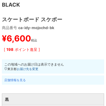
BLACK
8.8inch
8.9inch
75mm
29.5cm
スケートボード スケボー
8.9inch
9.0inch以上
110mm
30cm
商品番号
ca-idy-mojochd-bk
9.0inch以上
¥
6,600
税込
シェイプデッキ
[
198
ポイント進呈 ]
高性能デッキ
この地域へのお届け日は表示できません
東京都
お届け先を変更
店舗情報を見る
黒