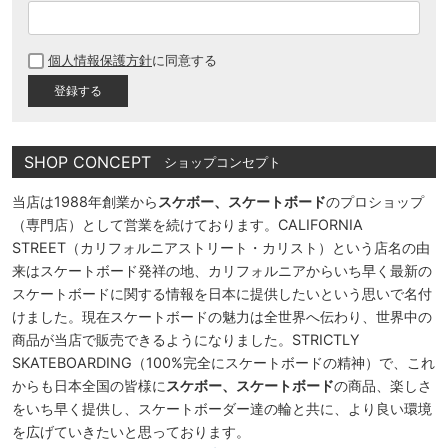
(
必
個人情報保護方針
に同意する
須
)
SHOP CONCEPT
ショップコンセプト
当店は1988年創業から
スケボー、スケートボード
のプロショップ
（専門店）として営業を続けております。CALIFORNIA
STREET（カリフォルニアストリート・カリスト）という店名の由
来はスケートボード発祥の地、カリフォルニアからいち早く最新の
スケートボードに関する情報を日本に提供したいという思いで名付
けました。現在スケートボードの魅力は全世界へ伝わり、世界中の
商品が当店で販売できるようになりました。STRICTLY
SKATEBOARDING（100%完全にスケートボードの精神）で、これ
からも日本全国の皆様に
スケボー、スケートボード
の商品、楽しさ
をいち早く提供し、スケートボーダー達の輪と共に、より良い環境
を広げていきたいと思っております。