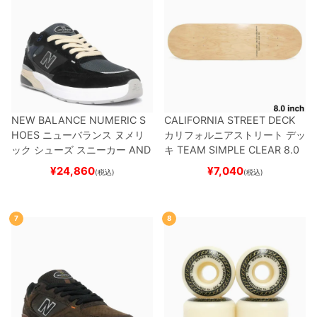
NEW BALANCE NUMERIC S
CALIFORNIA STREET DECK
HOES
ニューバランス ヌメリ
カリフォルニアストリート
デッ
ック
シューズ スニーカー
AND
キ
TEAM
SIMPLE CLEAR 8.0
REW REYNOLDS 933
UN933
ブランク（DSM）
スケートボ
¥
24,860
¥
7,040
(税込)
(税込)
BNT
BLACK/NAVY
スケートボ
ード スケボー
ード スケボー
7
8