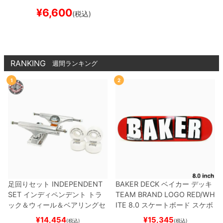
SNAPBACK
BLACK
スケ
¥
6,600
(税込)
ートボード スケボー
RANKING
週間ランキング
1
2
足回りセット
INDEPENDENT
BAKER DECK
ベイカー
デッキ
SET
インディペンデント
トラ
TEAM
BRAND LOGO RED/WH
ック＆ウィール＆ベアリングセ
ITE 8.0
スケートボード スケボ
ット
（トリック用）
スケートボ
ー
¥
14,454
¥
15,345
(税込)
(税込)