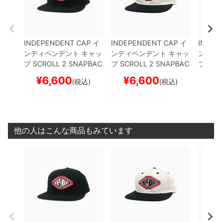
INDEPENDENT CAP
イ
INDEPENDENT CAP
イ
INDEP
ンディペンデント
キャッ
ンディペンデント
キャッ
ンディ
プ
SCROLL 2 SNAPBAC
プ
SCROLL 2 SNAPBAC
プ
BAR
K
BLACK
スケートボー
K
NATURAL/BLACK
ス
CK
BL
¥
6,600
¥
6,600
¥
(税込)
(税込)
ド スケボー
ケートボード スケボー
ド ス
他の人はこんな商品もみています