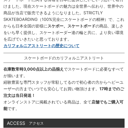
けました。現在スケートボードの魅力は全世界へ伝わり、世界中の
商品が当店で販売できるようになりました。STRICTLY
SKATEBOARDING（100%完全にスケートボードの精神）で、これ
からも日本全国の皆様に
スケボー、スケートボード
の商品、楽しさ
をいち早く提供し、スケートボーダー達の輪と共に、より良い環境
を広げていきたいと思っております。
カリフォルニアストリートの歴史について
スケートボードのカリフォルニアストリート
在庫数常時3,000点以上の品揃え
でスケートボードに必要なすべて
が揃います。
経験豊富な専門スタッフが常駐してるので初心者の方からヘビーユ
ーザーの方までいつでも安心してお買い物頂けます。
17時までのご
注文は当日発送！
オンラインストアに掲載されている商品は、全て
店舗でもご購入可
能
です。
ACCESS
アクセス