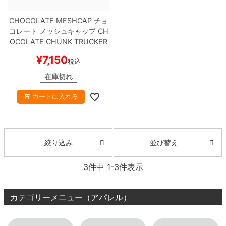
CHOCOLATE MESHCAP
チョ
8.8inch
8.9inch
75mm
29.5cm
コレート
メッシュキャップ
CH
OCOLATE CHUNK TRUCKER
8.9inch
9.0inch以上
110mm
30cm
OLIVE
スケートボード スケボ
¥
7,150
税込
ー
9.0inch以上
在庫切れ
カートに入れる
シェイプデッキ
高性能デッキ
並び替え
絞り込み
3
件中
1
-
3
件表示
カテゴリーメニュー（アパレル）