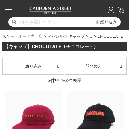
子供用デッキ
7.0inch以下
50mm
20cm
17時までのご注文は当日発送！
17時までのご注文は当日発送！
17時までのご注文は当日発送！
17時までのご注文は当日発送！
17時までのご注文は当日発送！
17時までのご注文は当日発送！
17時までのご注文は当日発送！
17時までのご注文は当日発送！
17時までのご注文は当日発送！
絞り込み
11,000円以上で送料無料！
11,000円以上で送料無料！
11,000円以上で送料無料！
11,000円以上で送料無料！
11,000円以上で送料無料！
11,000円以上で送料無料！
11,000円以上で送料無料！
11,000円以上で送料無料！
11,000円以上で送料無料！
スケートボード専門店
7.0inch以下
7.2inch
51mm
21cm
毎月1日はポイント5倍！10日と20日は3倍！
毎月1日はポイント5倍！10日と20日は3倍！
毎月1日はポイント5倍！10日と20日は3倍！
毎月1日はポイント5倍！10日と20日は3倍！
毎月1日はポイント5倍！10日と20日は3倍！
毎月1日はポイント5倍！10日と20日は3倍！
毎月1日はポイント5倍！10日と20日は3倍！
毎月1日はポイント5倍！10日と20日は3倍！
毎月1日はポイント5倍！10日と20日は3倍！
アパレル
キャップ
C
CHOCOLATE
【キャップ】CHOCOLATE（チョコレート）
デッキ新着一覧
トラック新着一覧
ウィール新着一覧
シューズ新着一覧
最新ブログ一覧
初心者の方へ
店舗情報
コンプリートセット（完成品）
Tシャツ
7.2inch
7.3inch
52mm
22cm
デッキブランド一覧（全てのデッキ）
トラックブランド一覧（全てのトラック）
ウィールブランド一覧（全てのウィール）
シューズブランド一覧
カテゴリー
商品情報
ショップライダー紹介
7.3inch
7.5inch
53mm
22.5cm
デッキ
ロングスリーブTシャツ
並び替え
絞り込み
サイズからデッキを選ぶ
適合デッキサイズから選ぶ
ウィールをサイズから選ぶ
シューズをサイズから選ぶ
徹底解析
スタッフ紹介
3
件中
1
-
3
件表示
7.5inch
7.6inch
54mm
23cm
トラック
ジャケット
スピットファイヤー F4（フォーミュラフォ
サンダル
スタッフおすすめアイテム
カリフォルニアストリートの歴史
7.6inch
7.7inch
55mm
23.5cm
ウィール
パーカー
ー）
インソール
ブランド紹介
求人情報
7.7inch
7.8inch
56mm
24cm
ベアリング
トレーナー・セーター
ボーンズ XF（エックスフォーミュラ）
シューレース・その他
INFO
プライバシーポリシー
7.8inch
7.9inch
57mm
24.5cm
デッキテープ
パンツ