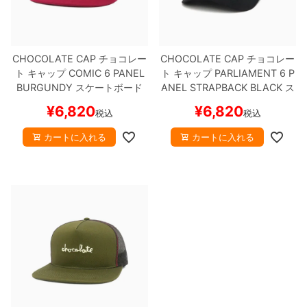
ボーンズ STF（エスティーエフ）
スケートパーク情報
特定商取引法に基づく表記
7.9inch
8.0inch
58mm
25cm
ボルト
ショーツ
パウエルペラルタ DF（ドラゴンフォーミュ
ラ）
CHOCOLATE CAP
チョコレー
CHOCOLATE CAP
チョコレー
8.0inch
8.1inch
59mm
25.5cm
パーツ・その他
長袖ボタンシャツ
ト
キャップ
COMIC 6 PANEL
ト
キャップ
PARLIAMENT 6 P
BURGUNDY
スケートボード
ANEL STRAPBACK
BLACK
ス
ソフトウィール（クルーザー）
8.1inch
8.2inch
60mm
26cm
足回りセット（トラック・ウィールセット）
7分袖シャツ・ラグラン
スケボー
ケートボード スケボー
¥
6,820
¥
6,820
税込
税込
8.2inch
8.3inch
62mm
26.5cm
ヘルメット・パッド
半袖シャツ
カートに入れる
カートに入れる
8.3inch
8.4inch
63mm
27cm
練習用アイテム（初心者におすすめ）
キャップ
8.4inch
8.5inch
64mm
27.5cm
スケートケース・バッグ
ソックス
8.5inch
8.6inch
65mm
28cm
メディア（雑誌・DVD・CD）
アンダーウエア
8.6inch
8.7inch
70mm
28.5cm
サイズの測り方
8.7inch
8.8inch
72mm
29cm