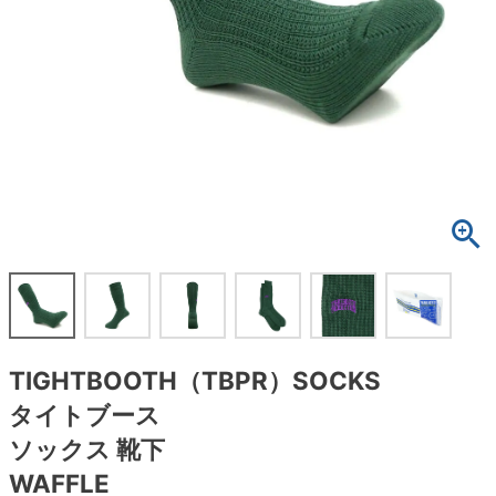
ボーンズ STF（エスティーエフ）
スケートパーク情報
特定商取引法に基づく表記
7.9inch
8.0inch
58mm
25cm
ボルト
ショーツ
パウエルペラルタ DF（ドラゴンフォーミュ
ラ）
8.0inch
8.1inch
59mm
25.5cm
パーツ・その他
長袖ボタンシャツ
ソフトウィール（クルーザー）
8.1inch
8.2inch
60mm
26cm
足回りセット（トラック・ウィールセット）
7分袖シャツ・ラグラン
8.2inch
8.3inch
62mm
26.5cm
ヘルメット・パッド
半袖シャツ
8.3inch
8.4inch
63mm
27cm
練習用アイテム（初心者におすすめ）
キャップ
8.4inch
8.5inch
64mm
27.5cm
スケートケース・バッグ
ソックス
TIGHTBOOTH（TBPR）SOCKS
8.5inch
8.6inch
65mm
28cm
メディア（雑誌・DVD・CD）
アンダーウエア
タイトブース
8.6inch
8.7inch
70mm
28.5cm
ソックス 靴下
サイズの測り方
WAFFLE
8.7inch
8.8inch
72mm
29cm