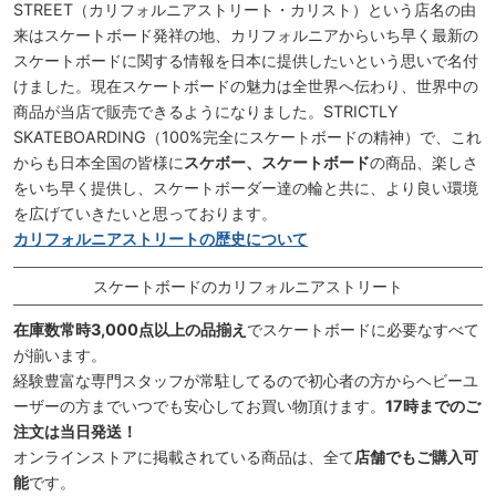
STREET（カリフォルニアストリート・カリスト）という店名の由
来はスケートボード発祥の地、カリフォルニアからいち早く最新の
スケートボードに関する情報を日本に提供したいという思いで名付
けました。現在スケートボードの魅力は全世界へ伝わり、世界中の
商品が当店で販売できるようになりました。STRICTLY
SKATEBOARDING（100%完全にスケートボードの精神）で、これ
からも日本全国の皆様に
スケボー、スケートボード
の商品、楽しさ
をいち早く提供し、スケートボーダー達の輪と共に、より良い環境
を広げていきたいと思っております。
カリフォルニアストリートの歴史について
スケートボードのカリフォルニアストリート
在庫数常時3,000点以上の品揃え
でスケートボードに必要なすべて
が揃います。
経験豊富な専門スタッフが常駐してるので初心者の方からヘビーユ
ーザーの方までいつでも安心してお買い物頂けます。
17時までのご
注文は当日発送！
オンラインストアに掲載されている商品は、全て
店舗でもご購入可
能
です。