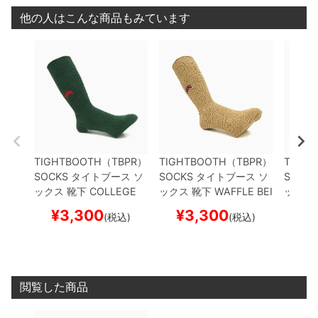
他の人はこんな商品もみています
TIGHTBOOTH（TBPR）
TIGHTBOOTH（TBPR）
TIGH
SOCKS
タイトブース
ソ
SOCKS
タイトブース
ソ
SOCKS
ックス 靴下
COLLEGE
ックス 靴下
WAFFLE
BEI
ックス
WAFFLE
OLIVE
スケー
GE
スケートボード スケ
WAFFL
¥
3,300
¥
3,300
¥
(税込)
(税込)
トボード スケボー
ボー
トボー
閲覧した商品