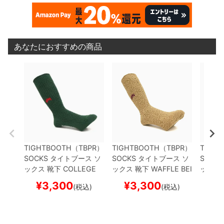
あなたにおすすめの商品
TIGHTBOOTH（TBPR）
TIGHTBOOTH（TBPR）
TIGH
SOCKS
タイトブース
ソ
SOCKS
タイトブース
ソ
SOCKS
ックス 靴下
COLLEGE
ックス 靴下
WAFFLE
BEI
ックス
WAFFLE
OLIVE
スケー
GE
スケートボード スケ
WAFFL
¥
3,300
¥
3,300
¥
(税込)
(税込)
トボード スケボー
ボー
トボー