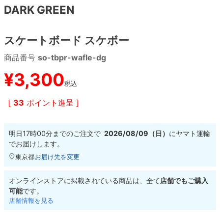
DARK GREEN
8.8inch
8.9inch
75mm
29.5cm
スケートボード スケボー
8.9inch
9.0inch以上
110mm
30cm
商品番号
so-tbpr-wafle-dg
9.0inch以上
¥
3,300
税込
シェイプデッキ
[
33
ポイント進呈 ]
高性能デッキ
明日
17時00分
までのご注文で
2026/08/09（日）
に
ヤマト運輸
でお届けします。
東京都
お届け先を変更
オンラインストアに掲載されている商品は、全て
店舗でもご購入
可能
です。
店舗情報を見る