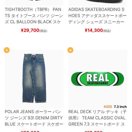
TIGHTBOOTH（TBPR） PAN
ADIDAS SKATEBOARDING S
TS
タイトブース
パンツ ジーン
HOES
アディダススケートボー
ズ
CL BALLOON
BLACK
スケ
ディング
シューズ スニーカー
ートボード スケボー
スーパースター
SUPERSTAR A
¥
29,700
¥
14,300
(税込)
(税込)
DV
BLACK/WHITE/WHITE
G
W6931
スケートボード スケボ
ー
5
6
POLAR JEANS
ポーラー
パン
REAL DECK
リアル
デッキ（子
ツ ジーンズ
93! DENIM
DIRTY
供用）
TEAM
CLASSIC OVAL
BLUE
スケートボード スケボー
GREEN 7.3
スケートボード ス
ケボー