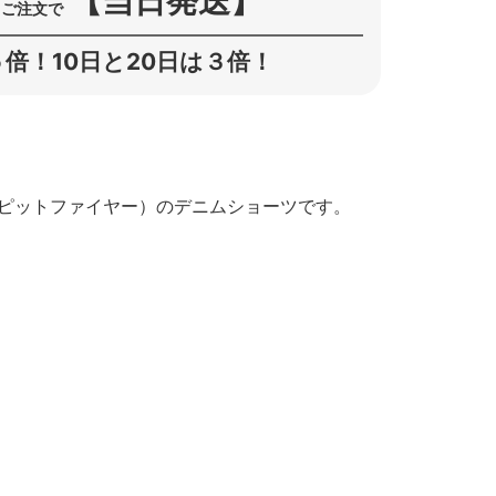
【当日発送】
ご注文で
倍！10日と20日は３倍！
（スピットファイヤー）のデニムショーツです。