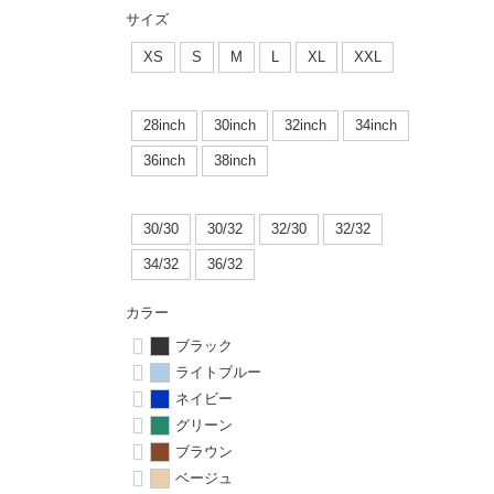
ボーンズ STF（エスティーエフ）
シューレース・その他
INFO
プライバシーポリシー
デッキテープ
パンツ
サイズ
7.9inch
8.0inch
58mm
25cm
パウエルペラルタ DF（ドラゴンフォーミュラ）
スケートパーク情報
特定商取引法に基づく表記
XS
S
M
L
XL
XXL
ボルト
ショーツ
8.0inch
8.1inch
59mm
25.5cm
ソフトウィール（クルーザー）
パーツ・その他
長袖ボタンシャツ
28inch
30inch
32inch
34inch
8.1inch
8.2inch
60mm
26cm
36inch
38inch
足回りセット（トラック・ウィールセット）
7分袖シャツ・ラグラン
8.2inch
8.3inch
62mm
26.5cm
30/30
30/32
32/30
32/32
ヘルメット・パッド
半袖シャツ
8.3inch
8.4inch
63mm
27cm
34/32
36/32
練習用アイテム（初心者におすすめ）
キャップ
カラー
8.4inch
8.5inch
64mm
27.5cm
ブラック
スケートケース・バッグ
ソックス
ライトブルー
8.5inch
8.6inch
65mm
28cm
ネイビー
メディア（雑誌・DVD・CD）
アンダーウエア
グリーン
8.6inch
8.7inch
70mm
28.5cm
ブラウン
サイズの測り方
ベージュ
8.7inch
8.8inch
72mm
29cm