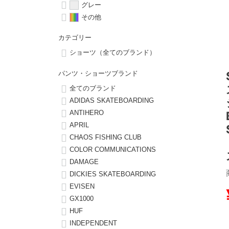
グレー
その他
8.8inch
8.9inch
75mm
29.5cm
カテゴリー
8.9inch
9.0inch以上
110mm
30cm
ショーツ（全てのブランド）
パンツ・ショーツブランド
9.0inch以上
全てのブランド
ADIDAS SKATEBOARDING
シェイプデッキ
ANTIHERO
APRIL
高性能デッキ
CHAOS FISHING CLUB
COLOR COMMUNICATIONS
DAMAGE
DICKIES SKATEBOARDING
EVISEN
GX1000
HUF
INDEPENDENT