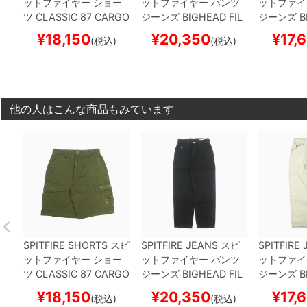
ットファイヤー
ショー
ットファイヤー
パンツ
ットファ
ツ
CLASSIC 87 CARGO
ジーンズ
BIGHEAD FIL
ジーンズ
B
OLIVE
スケートボード
L
BLACK DENIM
スケ
NIM
NATU
¥
18,150
¥
20,350
¥
17,
(税込)
(税込)
スケボー
ートボード スケボー
スケートボ
ー
他の人はこんな商品もみています
SPITFIRE SHORTS
スピ
SPITFIRE JEANS
スピ
SPITFIRE
ットファイヤー
ショー
ットファイヤー
パンツ
ットファ
ツ
CLASSIC 87 CARGO
ジーンズ
BIGHEAD FIL
ジーンズ
B
OLIVE
スケートボード
L
BLACK DENIM
スケ
NIM
NATU
¥
18,150
¥
20,350
¥
17,
(税込)
(税込)
スケボー
ートボード スケボー
スケートボ