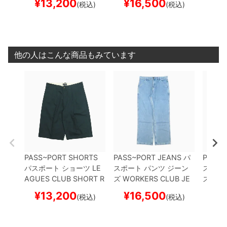
¥
13,200
¥
16,500
¥
1
(税込)
(税込)
ボード スケボー
HT INDIGO
スケートボ
OWN
ード スケボー
ケボー
他の人はこんな商品もみています
PASS~PORT SHORTS
PASS~PORT JEANS
パ
PASS~
パスポート
ショーツ
LE
スポート
パンツ ジーン
スポー
AGUES CLUB SHORT R
ズ
WORKERS CLUB JE
ズ
DOU
42
DARK TEAL
スケート
ANS R42
WASHED LIG
ERS C
¥
13,200
¥
16,500
¥
1
(税込)
(税込)
ボード スケボー
HT INDIGO
スケートボ
OWN
ード スケボー
ケボー