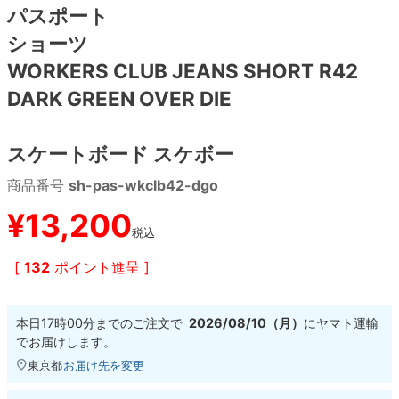
パスポート
ショーツ
8.8inch
8.9inch
75mm
29.5cm
WORKERS CLUB JEANS SHORT R42
8.9inch
9.0inch以上
110mm
30cm
DARK GREEN OVER DIE
9.0inch以上
スケートボード スケボー
シェイプデッキ
商品番号
sh-pas-wkclb42-dgo
¥
13,200
高性能デッキ
税込
[
132
ポイント進呈 ]
本日
17時00分
までのご注文で
2026/08/10（月）
に
ヤマト運輸
でお届けします。
東京都
お届け先を変更