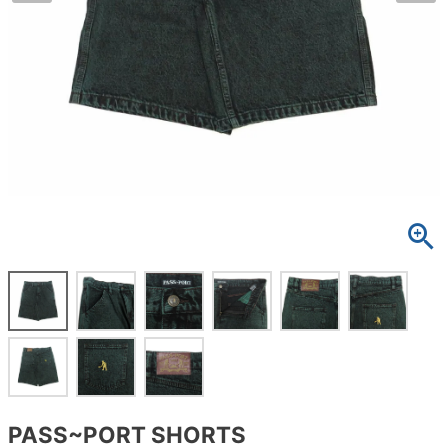
ボーンズ STF（エスティーエフ）
スケートパーク情報
特定商取引法に基づく表記
7.9inch
8.0inch
58mm
25cm
ボルト
ショーツ
パウエルペラルタ DF（ドラゴンフォーミュ
ラ）
8.0inch
8.1inch
59mm
25.5cm
パーツ・その他
長袖ボタンシャツ
ソフトウィール（クルーザー）
8.1inch
8.2inch
60mm
26cm
足回りセット（トラック・ウィールセット）
7分袖シャツ・ラグラン
8.2inch
8.3inch
62mm
26.5cm
ヘルメット・パッド
半袖シャツ
8.3inch
8.4inch
63mm
27cm
練習用アイテム（初心者におすすめ）
キャップ
8.4inch
8.5inch
64mm
27.5cm
スケートケース・バッグ
ソックス
8.5inch
8.6inch
65mm
28cm
メディア（雑誌・DVD・CD）
アンダーウエア
8.6inch
8.7inch
70mm
28.5cm
サイズの測り方
PASS~PORT SHORTS
8.7inch
8.8inch
72mm
29cm