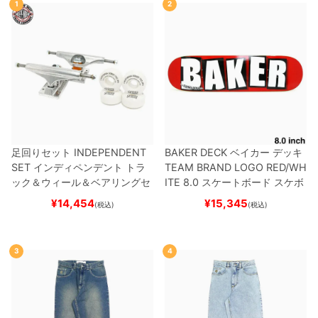
1
2
足回りセット
INDEPENDENT
BAKER DECK
ベイカー
デッキ
SET
インディペンデント
トラ
TEAM
BRAND LOGO RED/WH
ック＆ウィール＆ベアリングセ
ITE 8.0
スケートボード スケボ
ット
（トリック用）
スケートボ
ー
¥
14,454
¥
15,345
(税込)
(税込)
ード スケボー
3
4