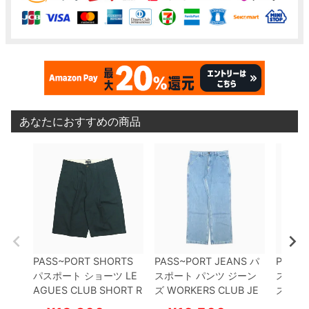
あなたにおすすめの商品
PASS~PORT SHORTS
PASS~PORT JEANS
パ
PASS~
パスポート
ショーツ
LE
スポート
パンツ ジーン
スポー
AGUES CLUB SHORT R
ズ
WORKERS CLUB JE
ズ
DOU
42
DARK TEAL
スケート
ANS R42
WASHED LIG
ERS C