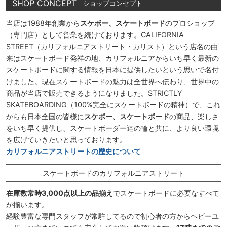
SHOP CONCEPT
ショップコンセプト
当店は1988年創業から
スケボー、スケートボード
のプロショップ
（専門店）として営業を続けております。CALIFORNIA
STREET（カリフォルニアストリート・カリスト）という店名の由
来はスケートボード発祥の地、カリフォルニアからいち早く最新の
スケートボードに関する情報を日本に提供したいという思いで名付
けました。現在スケートボードの魅力は全世界へ伝わり、世界中の
商品が当店で販売できるようになりました。STRICTLY
SKATEBOARDING（100%完全にスケートボードの精神）で、これ
からも日本全国の皆様に
スケボー、スケートボード
の商品、楽しさ
をいち早く提供し、スケートボーダー達の輪と共に、より良い環境
を広げていきたいと思っております。
カリフォルニアストリートの歴史について
スケートボードのカリフォルニアストリート
在庫数常時3,000点以上の品揃え
でスケートボードに必要なすべて
が揃います。
経験豊富な専門スタッフが常駐してるので初心者の方からヘビーユ