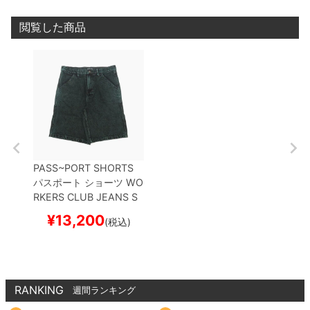
閲覧した商品
PASS~PORT SHORTS
パスポート
ショーツ
WO
RKERS CLUB JEANS S
HORT R42
DARK GREE
¥
13,200
(税込)
N OVER DIE
スケートボ
ード スケボー
RANKING
週間ランキング