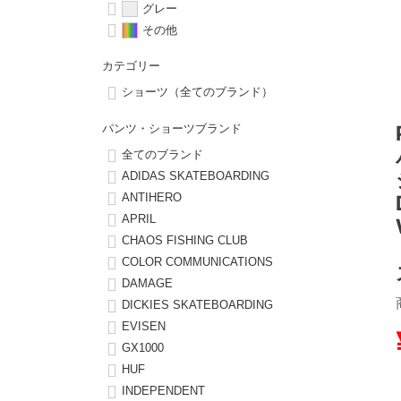
グレー
その他
8.8inch
8.9inch
75mm
29.5cm
カテゴリー
8.9inch
9.0inch以上
110mm
30cm
ショーツ（全てのブランド）
パンツ・ショーツブランド
9.0inch以上
全てのブランド
ADIDAS SKATEBOARDING
シェイプデッキ
ANTIHERO
APRIL
高性能デッキ
CHAOS FISHING CLUB
COLOR COMMUNICATIONS
DAMAGE
DICKIES SKATEBOARDING
EVISEN
GX1000
HUF
INDEPENDENT