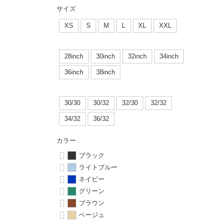
ボーンズ STF（エスティーエフ）
シューレース・その他
INFO
プライバシーポリシー
デッキテープ
パンツ
サイズ
7.9inch
8.0inch
58mm
25cm
パウエルペラルタ DF（ドラゴンフォーミュラ）
スケートパーク情報
特定商取引法に基づく表記
XS
S
M
L
XL
XXL
ボルト
ショーツ
8.0inch
8.1inch
59mm
25.5cm
ソフトウィール（クルーザー）
パーツ・その他
長袖ボタンシャツ
28inch
30inch
32inch
34inch
8.1inch
8.2inch
60mm
26cm
36inch
38inch
足回りセット（トラック・ウィールセット）
7分袖シャツ・ラグラン
8.2inch
8.3inch
62mm
26.5cm
30/30
30/32
32/30
32/32
ヘルメット・パッド
半袖シャツ
8.3inch
8.4inch
63mm
27cm
34/32
36/32
練習用アイテム（初心者におすすめ）
キャップ
カラー
8.4inch
8.5inch
64mm
27.5cm
ブラック
スケートケース・バッグ
ソックス
ライトブルー
8.5inch
8.6inch
65mm
28cm
ネイビー
メディア（雑誌・DVD・CD）
アンダーウエア
グリーン
8.6inch
8.7inch
70mm
28.5cm
ブラウン
サイズの測り方
ベージュ
8.7inch
8.8inch
72mm
29cm