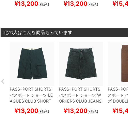
¥
13,200
¥
13,200
¥
15,
(税込)
(税込)
トボード スケボー
EN OVER DIE
スケート
BROWN
ス
ボード スケボー
ド スケボ
他の人はこんな商品もみています
PASS~PORT SHORTS
PASS~PORT SHORTS
PASS~PO
パスポート
ショーツ
LE
パスポート
ショーツ
W
スポート
パ
AGUES CLUB SHORT
ORKERS CLUB JEANS
ズ
DOUBLE
R42
DARK TEAL
スケー
SHORT R42
DARK GRE
GERS CLU
¥
13,200
¥
13,200
¥
15,
(税込)
(税込)
トボード スケボー
EN OVER DIE
スケート
BROWN
ス
ボード スケボー
ド スケボ