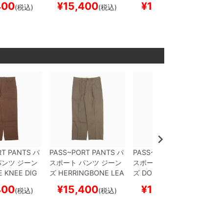
400
¥
15,400
¥
16,500
(税込)
(税込)
(税込)
ケートボー
OWN
スケートボード
COAL
スケートボード
ー
スケボー
スケボー
RT PANTS
パ
PASS~PORT PANTS
パ
PASS~PORT PANTS
パ
ンツ ジーン
スポート
パンツ ジーン
スポート
パンツ ジーン
 KNEE DIG
ズ
HERRINGBONE LEA
ズ
DOUBLE KNEE DIG
B R41
MUD
GUES CLUB
LIGHT BR
GERS CLUB R42
CHAR
400
¥
15,400
¥
16,500
(税込)
(税込)
(税込)
ケートボー
OWN
スケートボード
COAL
スケートボード
ー
スケボー
スケボー