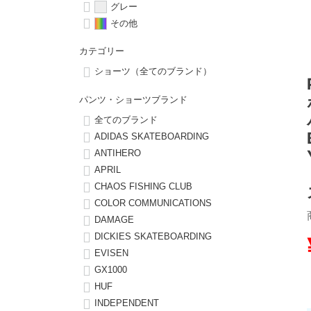
グレー
その他
8.8inch
8.9inch
75mm
29.5cm
カテゴリー
8.9inch
9.0inch以上
110mm
30cm
ショーツ（全てのブランド）
パンツ・ショーツブランド
9.0inch以上
全てのブランド
ADIDAS SKATEBOARDING
シェイプデッキ
ANTIHERO
APRIL
高性能デッキ
CHAOS FISHING CLUB
COLOR COMMUNICATIONS
DAMAGE
DICKIES SKATEBOARDING
EVISEN
GX1000
HUF
INDEPENDENT