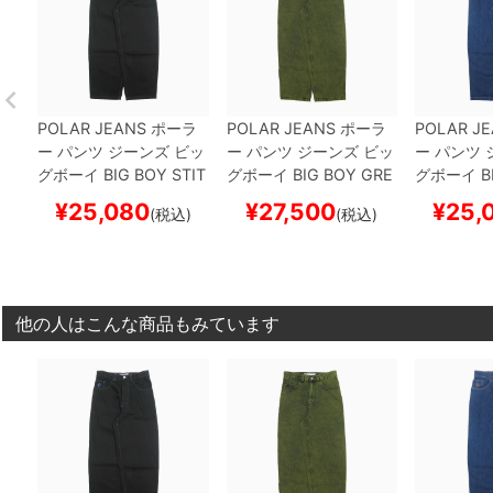
POLAR JEANS
ポーラ
POLAR JEANS
ポーラ
POLAR J
ー
パンツ ジーンズ ビッ
ー
パンツ ジーンズ ビッ
ー
パンツ 
グボーイ
BIG BOY STIT
グボーイ
BIG BOY
GRE
グボーイ
B
CHING
BLACK/BLUE
EN/BLACK
スケートボ
K BLUE
ス
¥
25,080
¥
27,500
¥
25,
(税込)
(税込)
スケートボード スケボ
ード スケボー
スケボー
ー
他の人はこんな商品もみています