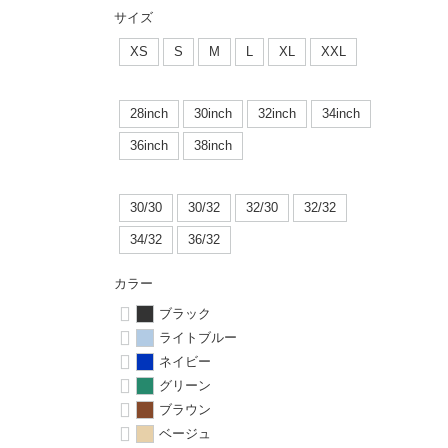
ボーンズ STF（エスティーエフ）
シューレース・その他
INFO
プライバシーポリシー
デッキテープ
パンツ
サイズ
7.9inch
8.0inch
58mm
25cm
パウエルペラルタ DF（ドラゴンフォーミュラ）
スケートパーク情報
特定商取引法に基づく表記
XS
S
M
L
XL
XXL
ボルト
ショーツ
8.0inch
8.1inch
59mm
25.5cm
ソフトウィール（クルーザー）
パーツ・その他
長袖ボタンシャツ
28inch
30inch
32inch
34inch
8.1inch
8.2inch
60mm
26cm
36inch
38inch
足回りセット（トラック・ウィールセット）
7分袖シャツ・ラグラン
8.2inch
8.3inch
62mm
26.5cm
30/30
30/32
32/30
32/32
ヘルメット・パッド
半袖シャツ
8.3inch
8.4inch
63mm
27cm
34/32
36/32
練習用アイテム（初心者におすすめ）
キャップ
カラー
8.4inch
8.5inch
64mm
27.5cm
ブラック
スケートケース・バッグ
ソックス
ライトブルー
8.5inch
8.6inch
65mm
28cm
ネイビー
メディア（雑誌・DVD・CD）
アンダーウエア
グリーン
8.6inch
8.7inch
70mm
28.5cm
ブラウン
サイズの測り方
ベージュ
8.7inch
8.8inch
72mm
29cm