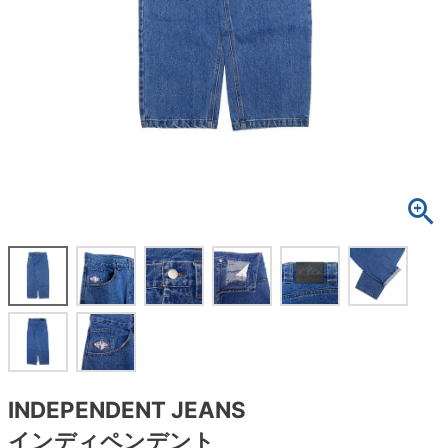
ボーンズ STF（エスティーエフ）
スケートパーク情報
特定商取引法に基づく表記
7.9inch
8.0inch
58mm
25cm
ボルト
ショーツ
パウエルペラルタ DF（ドラゴンフォーミュ
ラ）
8.0inch
8.1inch
59mm
25.5cm
パーツ・その他
長袖ボタンシャツ
ソフトウィール（クルーザー）
8.1inch
8.2inch
60mm
26cm
足回りセット（トラック・ウィールセット）
7分袖シャツ・ラグラン
8.2inch
8.3inch
62mm
26.5cm
ヘルメット・パッド
半袖シャツ
8.3inch
8.4inch
63mm
27cm
練習用アイテム（初心者におすすめ）
キャップ
8.4inch
8.5inch
64mm
27.5cm
スケートケース・バッグ
ソックス
8.5inch
8.6inch
65mm
28cm
メディア（雑誌・DVD・CD）
アンダーウエア
8.6inch
8.7inch
70mm
28.5cm
サイズの測り方
INDEPENDENT JEANS
インディペンデント
8.7inch
8.8inch
72mm
29cm