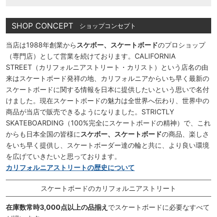
SHOP CONCEPT
ショップコンセプト
当店は1988年創業から
スケボー、スケートボード
のプロショップ
（専門店）として営業を続けております。CALIFORNIA
STREET（カリフォルニアストリート・カリスト）という店名の由
来はスケートボード発祥の地、カリフォルニアからいち早く最新の
スケートボードに関する情報を日本に提供したいという思いで名付
けました。現在スケートボードの魅力は全世界へ伝わり、世界中の
商品が当店で販売できるようになりました。STRICTLY
SKATEBOARDING（100%完全にスケートボードの精神）で、これ
からも日本全国の皆様に
スケボー、スケートボード
の商品、楽しさ
をいち早く提供し、スケートボーダー達の輪と共に、より良い環境
を広げていきたいと思っております。
カリフォルニアストリートの歴史について
スケートボードのカリフォルニアストリート
在庫数常時3,000点以上の品揃え
でスケートボードに必要なすべて