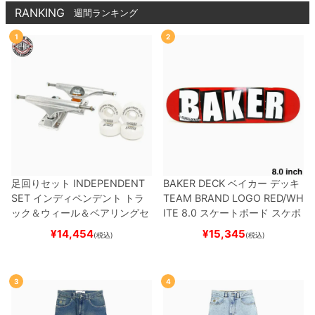
RANKING
週間ランキング
1
2
足回りセット
INDEPENDENT
BAKER DECK
ベイカー
デッキ
SET
インディペンデント
トラ
TEAM
BRAND LOGO RED/WH
ック＆ウィール＆ベアリングセ
ITE 8.0
スケートボード スケボ
ット
（トリック用）
スケートボ
ー
¥
14,454
¥
15,345
(税込)
(税込)
ード スケボー
3
4