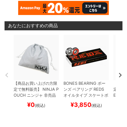
あなたにおすすめの商品
【商品お買い上げの方限
BONES BEARING
ボー
【商品
定で無料販売】
NINJA P
ンズ
ベアリング
REDS
定で無
OUCH
ニンジャ
非売品
オイルタイプ
スケートボ
E
雑誌
ポーチ
スケートボード
ード スケボー
ド ス
¥
0
¥
3,850
(税込)
(税込)
スケボー