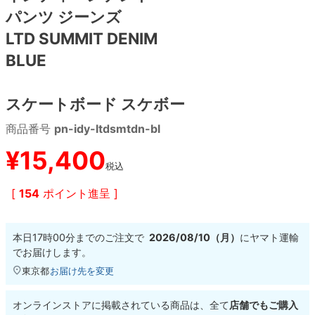
パンツ ジーンズ
8.8inch
8.9inch
75mm
29.5cm
LTD SUMMIT DENIM
BLUE
8.9inch
9.0inch以上
110mm
30cm
スケートボード スケボー
9.0inch以上
商品番号
pn-idy-ltdsmtdn-bl
シェイプデッキ
¥
15,400
税込
高性能デッキ
[
154
ポイント進呈 ]
本日
17時00分
までのご注文で
2026/08/10（月）
に
ヤマト運輸
でお届けします。
東京都
お届け先を変更
オンラインストアに掲載されている商品は、全て
店舗でもご購入