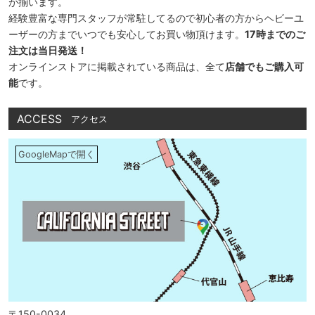
が揃います。
経験豊富な専門スタッフが常駐してるので初心者の方からヘビーユ
ーザーの方までいつでも安心してお買い物頂けます。
17時までのご
注文は当日発送！
オンラインストアに掲載されている商品は、全て
店舗でもご購入可
能
です。
ACCESS
アクセス
GoogleMapで開く
〒150-0034