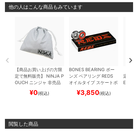
他の人はこんな商品もみています
【商品お買い上げの方限
BONES BEARING
ボー
【商品
定で無料販売】
NINJA P
ンズ
ベアリング
REDS
定で無
OUCH
ニンジャ
非売品
オイルタイプ
スケートボ
E
雑誌
ポーチ
スケートボード
ード スケボー
ド ス
¥
0
¥
3,850
(税込)
(税込)
スケボー
閲覧した商品