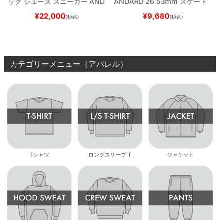
ック
シューズ スニーカー
AND
ANDARD 26
53mm
スケート
REW REYNOLDS 933
NM933
ボード スケボー
¥
22,000
¥
9,680
(税込)
(税込)
BAR
BROWN/BLACK
スケート
ボード スケボー
カテゴリーメニュー（アパレル）
Tシャツ
ロングスリーブ T
ジャケット