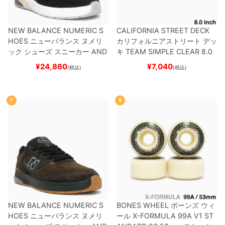
NEW BALANCE NUMERIC S
CALIFORNIA STREET DECK
HOES
ニューバランス ヌメリ
カリフォルニアストリート
デッ
ック
シューズ スニーカー
AND
キ
TEAM
SIMPLE CLEAR 8.0
REW REYNOLDS 933
UN933
ブランク（DSM）
スケートボ
¥
24,860
¥
7,040
(税込)
(税込)
BNT
BLACK/NAVY
スケートボ
ード スケボー
ード スケボー
7
8
NEW BALANCE NUMERIC S
BONES WHEEL
ボーンズ
ウィ
HOES
ニューバランス ヌメリ
ール
X-FORMULA 99A V1 ST