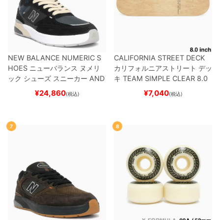
NEW BALANCE NUMERIC S
CALIFORNIA STREET DECK
HOES
ニューバランス ヌメリ
カリフォルニアストリート
デッ
ック
シューズ スニーカー
AND
キ
TEAM
SIMPLE CLEAR 8.0
REW REYNOLDS 933
UN933
ブランク（DSM）
スケートボ
¥
24,860
¥
7,040
(税込)
(税込)
BNT
BLACK/NAVY
スケートボ
ード スケボー
ード スケボー
7
8