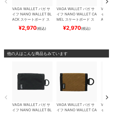
VAGA WALLET
バガ
サ
VAGA WALLET
バガ
サ
VAGA 
イフ
NANO WALLET
BL
イフ
NANO WALLET
CA
イフ
NA
ACK
スケートボード ス
MEL
スケートボード ス
ARDKI
ケボー
ケボー
スケボ
¥
2,970
¥
2,970
¥
(税込)
(税込)
他の人はこんな商品もみています
VAGA WALLET
バガ
サ
VAGA WALLET
バガ
サ
VAGA 
イフ
NANO WALLET
BL
イフ
NANO WALLET
CA
イフ
NA