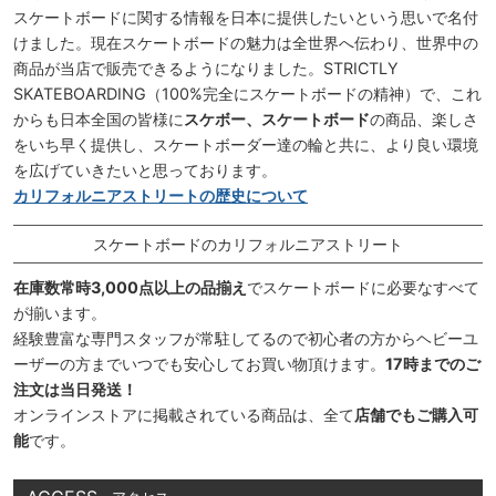
スケートボードに関する情報を日本に提供したいという思いで名付
けました。現在スケートボードの魅力は全世界へ伝わり、世界中の
商品が当店で販売できるようになりました。STRICTLY
SKATEBOARDING（100%完全にスケートボードの精神）で、これ
からも日本全国の皆様に
スケボー、スケートボード
の商品、楽しさ
をいち早く提供し、スケートボーダー達の輪と共に、より良い環境
を広げていきたいと思っております。
カリフォルニアストリートの歴史について
スケートボードのカリフォルニアストリート
在庫数常時3,000点以上の品揃え
でスケートボードに必要なすべて
が揃います。
経験豊富な専門スタッフが常駐してるので初心者の方からヘビーユ
ーザーの方までいつでも安心してお買い物頂けます。
17時までのご
注文は当日発送！
オンラインストアに掲載されている商品は、全て
店舗でもご購入可
能
です。