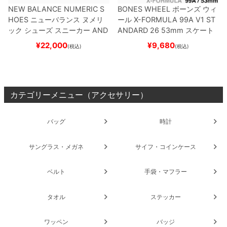
NEW BALANCE NUMERIC S
BONES WHEEL
ボーンズ
ウィ
HOES
ニューバランス ヌメリ
ール
X-FORMULA 99A V1 ST
ック
シューズ スニーカー
AND
ANDARD 26
53mm
スケート
REW REYNOLDS 933
NM933
ボード スケボー
¥
22,000
¥
9,680
(税込)
(税込)
BAR
BROWN/BLACK
スケート
ボード スケボー
カテゴリーメニュー（アクセサリー）
バッグ
時計
サングラス・メガネ
サイフ・コインケース
ベルト
手袋・マフラー
タオル
ステッカー
ワッペン
バッジ