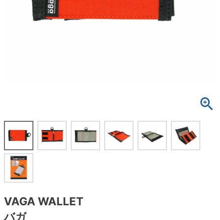
ボーンズ STF（エスティーエフ）
スケートパーク情報
特定商取引法に基づく表記
7.9inch
8.0inch
58mm
25cm
ボルト
ショーツ
パウエルペラルタ DF（ドラゴンフォーミュ
ラ）
8.0inch
8.1inch
59mm
25.5cm
パーツ・その他
長袖ボタンシャツ
ソフトウィール（クルーザー）
8.1inch
8.2inch
60mm
26cm
足回りセット（トラック・ウィールセット）
7分袖シャツ・ラグラン
8.2inch
8.3inch
62mm
26.5cm
ヘルメット・パッド
半袖シャツ
8.3inch
8.4inch
63mm
27cm
練習用アイテム（初心者におすすめ）
キャップ
8.4inch
8.5inch
64mm
27.5cm
スケートケース・バッグ
ソックス
8.5inch
8.6inch
65mm
28cm
メディア（雑誌・DVD・CD）
アンダーウエア
8.6inch
8.7inch
70mm
28.5cm
サイズの測り方
VAGA WALLET
バガ
8.7inch
8.8inch
72mm
29cm