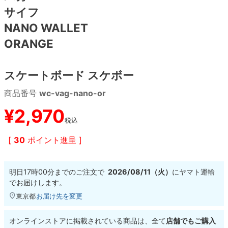
サイフ
8.8inch
8.9inch
75mm
29.5cm
NANO WALLET
ORANGE
8.9inch
9.0inch以上
110mm
30cm
スケートボード スケボー
9.0inch以上
商品番号
wc-vag-nano-or
シェイプデッキ
¥
2,970
税込
高性能デッキ
[
30
ポイント進呈 ]
明日
17時00分
までのご注文で
2026/08/11（火）
に
ヤマト運輸
でお届けします。
東京都
お届け先を変更
オンラインストアに掲載されている商品は、全て
店舗でもご購入