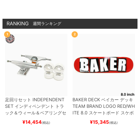
RANKING
週間ランキング
1
2
足回りセット
INDEPENDENT
BAKER DECK
ベイカー
デッキ
SET
インディペンデント
トラ
TEAM
BRAND LOGO RED/WH
ック＆ウィール＆ベアリングセ
ITE 8.0
スケートボード スケボ
ット
（トリック用）
スケートボ
ー
¥
14,454
¥
15,345
(税込)
(税込)
ード スケボー