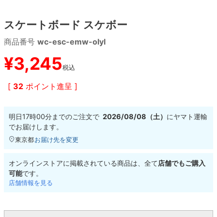
スケートボード スケボー
8.8inch
8.9inch
75mm
29.5cm
商品番号
wc-esc-emw-olyl
8.9inch
9.0inch以上
110mm
30cm
¥
3,245
税込
9.0inch以上
[
32
ポイント進呈 ]
シェイプデッキ
明日
17時00分
までのご注文で
2026/08/08（土）
に
ヤマト運輸
高性能デッキ
でお届けします。
東京都
お届け先を変更
オンラインストアに掲載されている商品は、全て
店舗でもご購入
可能
です。
店舗情報を見る