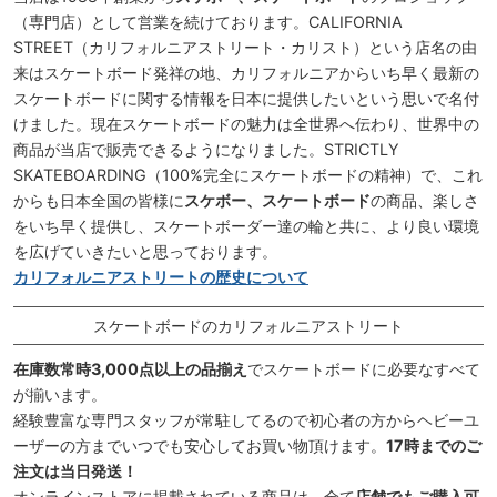
（専門店）として営業を続けております。CALIFORNIA
STREET（カリフォルニアストリート・カリスト）という店名の由
来はスケートボード発祥の地、カリフォルニアからいち早く最新の
スケートボードに関する情報を日本に提供したいという思いで名付
けました。現在スケートボードの魅力は全世界へ伝わり、世界中の
商品が当店で販売できるようになりました。STRICTLY
SKATEBOARDING（100%完全にスケートボードの精神）で、これ
からも日本全国の皆様に
スケボー、スケートボード
の商品、楽しさ
をいち早く提供し、スケートボーダー達の輪と共に、より良い環境
を広げていきたいと思っております。
カリフォルニアストリートの歴史について
スケートボードのカリフォルニアストリート
在庫数常時3,000点以上の品揃え
でスケートボードに必要なすべて
が揃います。
経験豊富な専門スタッフが常駐してるので初心者の方からヘビーユ
ーザーの方までいつでも安心してお買い物頂けます。
17時までのご
注文は当日発送！
オンラインストアに掲載されている商品は、全て
店舗でもご購入可