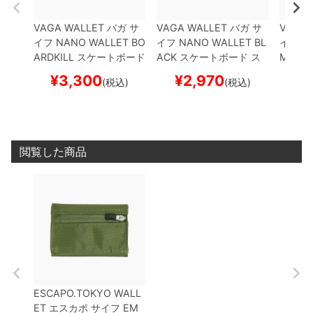
VAGA WALLET
バガ
サ
VAGA WALLET
バガ
サ
VAGA 
イフ
NANO WALLET BO
イフ
NANO WALLET
BL
イフ
NA
ARDKILL
スケートボード
ACK
スケートボード ス
MEL
ス
スケボー
ケボー
ケボー
¥
3,300
¥
2,970
¥
(税込)
(税込)
閲覧した商品
ESCAPO.TOKYO WALL
ET
エスカポ
サイフ
EM