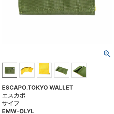
ボーンズ STF（エスティーエフ）
スケートパーク情報
特定商取引法に基づく表記
7.9inch
8.0inch
58mm
25cm
ボルト
ショーツ
パウエルペラルタ DF（ドラゴンフォーミュ
ラ）
8.0inch
8.1inch
59mm
25.5cm
パーツ・その他
長袖ボタンシャツ
ソフトウィール（クルーザー）
8.1inch
8.2inch
60mm
26cm
足回りセット（トラック・ウィールセット）
7分袖シャツ・ラグラン
8.2inch
8.3inch
62mm
26.5cm
ヘルメット・パッド
半袖シャツ
8.3inch
8.4inch
63mm
27cm
練習用アイテム（初心者におすすめ）
キャップ
8.4inch
8.5inch
64mm
27.5cm
スケートケース・バッグ
ソックス
ESCAPO.TOKYO WALLET
8.5inch
8.6inch
65mm
28cm
メディア（雑誌・DVD・CD）
アンダーウエア
エスカポ
8.6inch
8.7inch
70mm
28.5cm
サイフ
サイズの測り方
EMW-OLYL
8.7inch
8.8inch
72mm
29cm