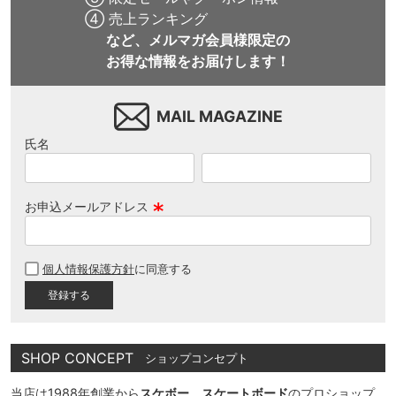
④ 売上ランキング
など、メルマガ会員様限定の
お得な情報をお届けします！
MAIL MAGAZINE
氏名
お申込メールアドレス
(
必
個人情報保護方針
に同意する
須
)
SHOP CONCEPT
ショップコンセプト
当店は1988年創業から
スケボー、スケートボード
のプロショップ