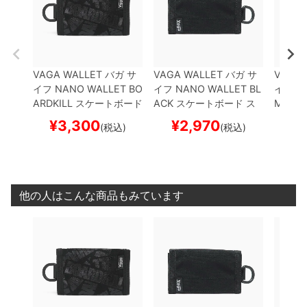
VAGA WALLET
バガ
サ
VAGA WALLET
バガ
サ
VAGA 
イフ
NANO WALLET BO
イフ
NANO WALLET
BL
イフ
NA
ARDKILL
スケートボード
ACK
スケートボード ス
MEL
ス
スケボー
ケボー
ケボー
¥
3,300
¥
2,970
¥
(税込)
(税込)
他の人はこんな商品もみています