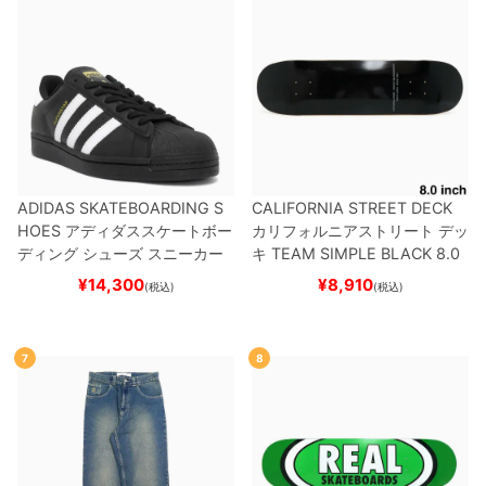
ADIDAS SKATEBOARDING S
CALIFORNIA STREET DECK
HOES
アディダススケートボー
カリフォルニアストリート
デッ
ディング
シューズ スニーカー
キ
TEAM
SIMPLE BLACK 8.0
スーパースター
SUPERSTAR A
ブランク（BBS / GENERATO
¥
14,300
¥
8,910
(税込)
(税込)
DV
BLACK/WHITE/WHITE
G
R）
スケートボード スケボー
W6931
スケートボード スケボ
ー
7
8