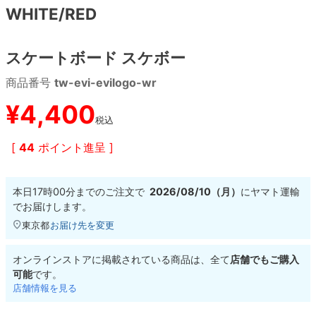
WHITE/RED
8.8inch
8.9inch
75mm
29.5cm
スケートボード スケボー
8.9inch
9.0inch以上
110mm
30cm
商品番号
tw-evi-evilogo-wr
9.0inch以上
¥
4,400
税込
シェイプデッキ
[
44
ポイント進呈 ]
高性能デッキ
本日
17時00分
までのご注文で
2026/08/10（月）
に
ヤマト運輸
でお届けします。
東京都
お届け先を変更
オンラインストアに掲載されている商品は、全て
店舗でもご購入
可能
です。
店舗情報を見る