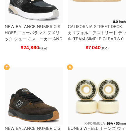
NEW BALANCE NUMERIC S
CALIFORNIA STREET DECK
HOES
ニューバランス ヌメリ
カリフォルニアストリート
デッ
ック
シューズ スニーカー
AND
キ
TEAM
SIMPLE CLEAR 8.0
REW REYNOLDS 933
UN933
ブランク（DSM）
スケートボ
¥
24,860
¥
7,040
(税込)
(税込)
BNT
BLACK/NAVY
スケートボ
ード スケボー
ード スケボー
7
8
NEW BALANCE NUMERIC S
BONES WHEEL
ボーンズ
ウィ