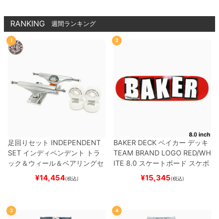
RANKING
週間ランキング
1
2
足回りセット
INDEPENDENT
BAKER DECK
ベイカー
デッキ
SET
インディペンデント
トラ
TEAM
BRAND LOGO RED/WH
ック＆ウィール＆ベアリングセ
ITE 8.0
スケートボード スケボ
ット
（トリック用）
スケートボ
ー
¥
14,454
¥
15,345
(税込)
(税込)
ード スケボー
3
4