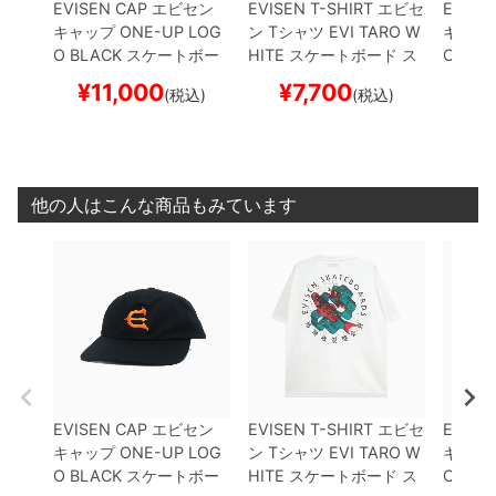
EVISEN CAP
エビセン
EVISEN T-SHIRT
エビセ
EVISE
キャップ
ONE-UP LOG
ン
Tシャツ
EVI TARO
W
キャッ
O
BLACK
スケートボー
HITE
スケートボード ス
OGO
B
ド スケボー
ケボー
ード 
¥
11,000
¥
7,700
¥
(税込)
(税込)
他の人はこんな商品もみています
EVISEN CAP
エビセン
EVISEN T-SHIRT
エビセ
EVISE
キャップ
ONE-UP LOG
ン
Tシャツ
EVI TARO
W
キャッ
O
BLACK
スケートボー
HITE
スケートボード ス
OGO
B