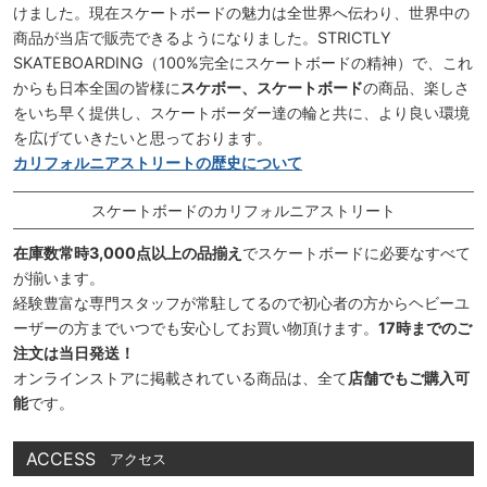
けました。現在スケートボードの魅力は全世界へ伝わり、世界中の
商品が当店で販売できるようになりました。STRICTLY
SKATEBOARDING（100%完全にスケートボードの精神）で、これ
からも日本全国の皆様に
スケボー、スケートボード
の商品、楽しさ
をいち早く提供し、スケートボーダー達の輪と共に、より良い環境
を広げていきたいと思っております。
カリフォルニアストリートの歴史について
スケートボードのカリフォルニアストリート
在庫数常時3,000点以上の品揃え
でスケートボードに必要なすべて
が揃います。
経験豊富な専門スタッフが常駐してるので初心者の方からヘビーユ
ーザーの方までいつでも安心してお買い物頂けます。
17時までのご
注文は当日発送！
オンラインストアに掲載されている商品は、全て
店舗でもご購入可
能
です。
ACCESS
アクセス