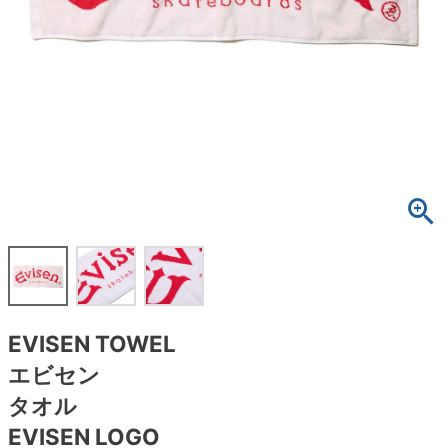
ボーンズ STF（エスティーエフ）
スケートパーク情報
特定商取引法に基づく表記
7.9inch
8.0inch
58mm
25cm
ボルト
ショーツ
パウエルペラルタ DF（ドラゴンフォーミュ
ラ）
8.0inch
8.1inch
59mm
25.5cm
パーツ・その他
長袖ボタンシャツ
ソフトウィール（クルーザー）
8.1inch
8.2inch
60mm
26cm
足回りセット（トラック・ウィールセット）
7分袖シャツ・ラグラン
8.2inch
8.3inch
62mm
26.5cm
ヘルメット・パッド
半袖シャツ
8.3inch
8.4inch
63mm
27cm
練習用アイテム（初心者におすすめ）
キャップ
8.4inch
8.5inch
64mm
27.5cm
スケートケース・バッグ
ソックス
EVISEN TOWEL
8.5inch
8.6inch
65mm
28cm
メディア（雑誌・DVD・CD）
アンダーウエア
エビセン
8.6inch
8.7inch
70mm
28.5cm
タオル
サイズの測り方
EVISEN LOGO
8.7inch
8.8inch
72mm
29cm