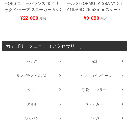
HOES
ニューバランス ヌメリ
ール
X-FORMULA 99A V1 ST
ック
シューズ スニーカー
AND
ANDARD 26
53mm
スケート
REW REYNOLDS 933
NM933
ボード スケボー
¥
22,000
¥
9,680
(税込)
(税込)
BAR
BROWN/BLACK
スケート
ボード スケボー
カテゴリーメニュー（アクセサリー）
バッグ
時計
サングラス・メガネ
サイフ・コインケース
ベルト
手袋・マフラー
タオル
ステッカー
ワッペン
バッジ