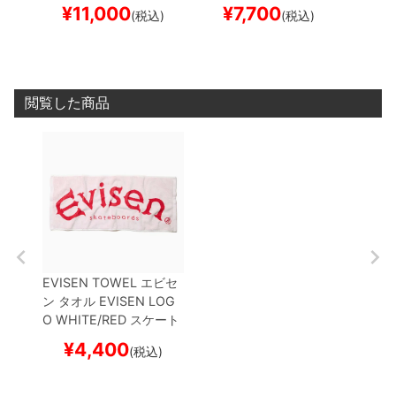
ド スケボー
ケボー
ード 
¥
11,000
¥
7,700
¥
(税込)
(税込)
閲覧した商品
EVISEN TOWEL
エビセ
ン
タオル
EVISEN LOG
O
WHITE/RED
スケート
ボード スケボー
¥
4,400
(税込)