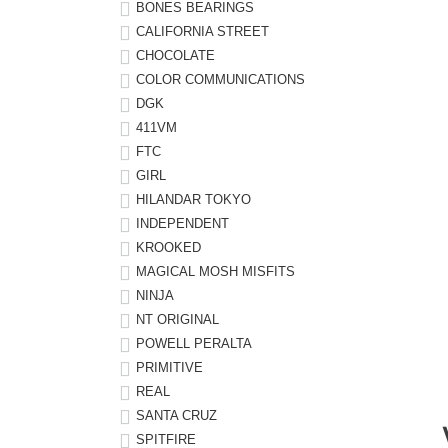
ボーンズ STF（エスティーエフ）
シューレース・その他
INFO
プライバシーポリシー
デッキテープ
パンツ
BONES BEARINGS
CALIFORNIA STREET
7.9inch
8.0inch
58mm
25cm
パウエルペラルタ DF（ドラゴンフォーミュラ）
スケートパーク情報
特定商取引法に基づく表記
ボルト
ショーツ
CHOCOLATE
COLOR COMMUNICATIONS
8.0inch
8.1inch
59mm
25.5cm
ソフトウィール（クルーザー）
DGK
パーツ・その他
長袖ボタンシャツ
411VM
8.1inch
8.2inch
60mm
26cm
FTC
足回りセット（トラック・ウィールセット）
7分袖シャツ・ラグラン
GIRL
8.2inch
8.3inch
62mm
26.5cm
HILANDAR TOKYO
ヘルメット・パッド
半袖シャツ
INDEPENDENT
8.3inch
8.4inch
63mm
27cm
KROOKED
練習用アイテム（初心者におすすめ）
キャップ
MAGICAL MOSH MISFITS
8.4inch
8.5inch
64mm
27.5cm
NINJA
スケートケース・バッグ
ソックス
NT ORIGINAL
8.5inch
8.6inch
65mm
28cm
POWELL PERALTA
メディア（雑誌・DVD・CD）
アンダーウエア
PRIMITIVE
8.6inch
8.7inch
70mm
28.5cm
REAL
SANTA CRUZ
サイズの測り方
SPITFIRE
8.7inch
8.8inch
72mm
29cm