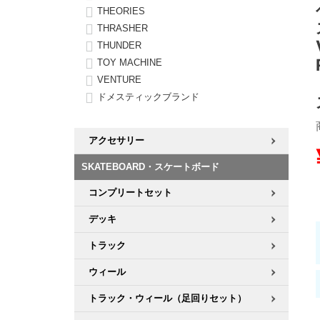
THEORIES
THRASHER
8.8inch
8.9inch
75mm
29.5cm
THUNDER
TOY MACHINE
8.9inch
9.0inch以上
110mm
30cm
VENTURE
ドメスティックブランド
9.0inch以上
アクセサリー
シェイプデッキ
SKATEBOARD・スケートボード
高性能デッキ
コンプリートセット
デッキ
トラック
ウィール
トラック・ウィール（足回りセット）