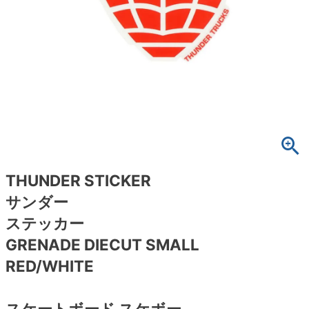
ボーンズ STF（エスティーエフ）
スケートパーク情報
特定商取引法に基づく表記
7.9inch
8.0inch
58mm
25cm
ボルト
ショーツ
パウエルペラルタ DF（ドラゴンフォーミュ
ラ）
8.0inch
8.1inch
59mm
25.5cm
パーツ・その他
長袖ボタンシャツ
ソフトウィール（クルーザー）
8.1inch
8.2inch
60mm
26cm
足回りセット（トラック・ウィールセット）
7分袖シャツ・ラグラン
8.2inch
8.3inch
62mm
26.5cm
ヘルメット・パッド
半袖シャツ
8.3inch
8.4inch
63mm
27cm
練習用アイテム（初心者におすすめ）
キャップ
THUNDER STICKER
サンダー
8.4inch
8.5inch
64mm
27.5cm
スケートケース・バッグ
ソックス
ステッカー
8.5inch
8.6inch
65mm
28cm
GRENADE DIECUT SMALL
メディア（雑誌・DVD・CD）
アンダーウエア
RED/WHITE
8.6inch
8.7inch
70mm
28.5cm
サイズの測り方
スケートボード スケボー
8.7inch
8.8inch
72mm
29cm