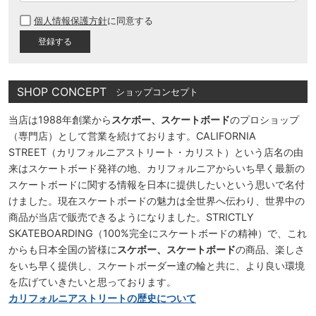
必
個人情報保護方針
に同意する
須
)
SHOP CONCEPT
ショップコンセプト
当店は1988年創業から
スケボー、スケートボード
のプロショップ
（専門店）として営業を続けております。CALIFORNIA
STREET（カリフォルニアストリート・カリスト）という店名の由
来はスケートボード発祥の地、カリフォルニアからいち早く最新の
スケートボードに関する情報を日本に提供したいという思いで名付
けました。現在スケートボードの魅力は全世界へ伝わり、世界中の
商品が当店で販売できるようになりました。STRICTLY
SKATEBOARDING（100%完全にスケートボードの精神）で、これ
からも日本全国の皆様に
スケボー、スケートボード
の商品、楽しさ
をいち早く提供し、スケートボーダー達の輪と共に、より良い環境
を広げていきたいと思っております。
カリフォルニアストリートの歴史について