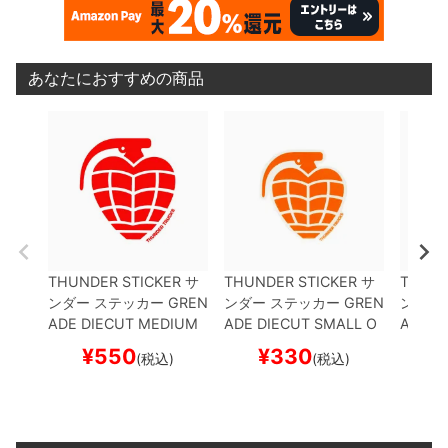
あなたにおすすめの商品
THUNDER STICKER
サ
THUNDER STICKER
サ
THUND
ンダー
ステッカー
GREN
ンダー
ステッカー
GREN
ンダー
ADE DIECUT MEDIUM
ADE DIECUT SMALL
O
ADE D
RED/WHITE
スケートボ
RANGE/WHITE
スケー
ACK/B
¥
550
¥
330
¥
(税込)
(税込)
ード スケボー
トボード スケボー
ド ス