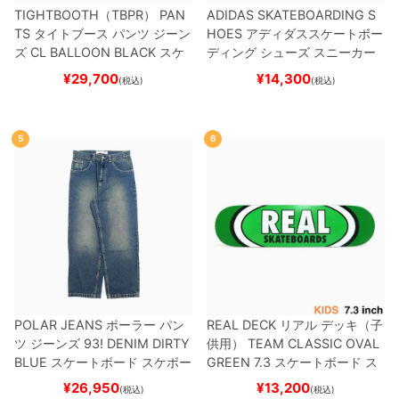
TIGHTBOOTH（TBPR） PAN
ADIDAS SKATEBOARDING S
TS
タイトブース
パンツ ジーン
HOES
アディダススケートボー
ズ
CL BALLOON
BLACK
スケ
ディング
シューズ スニーカー
ートボード スケボー
スーパースター
SUPERSTAR A
¥
29,700
¥
14,300
(税込)
(税込)
DV
BLACK/WHITE/WHITE
G
W6931
スケートボード スケボ
ー
5
6
POLAR JEANS
ポーラー
パン
REAL DECK
リアル
デッキ（子
ツ ジーンズ
93! DENIM
DIRTY
供用）
TEAM
CLASSIC OVAL
BLUE
スケートボード スケボー
GREEN 7.3
スケートボード ス
ケボー
¥
26,950
¥
13,200
(税込)
(税込)