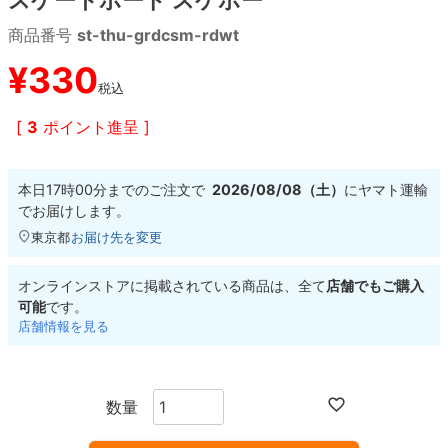
商品番号
st-thu-grdcsm-rdwt
8.8inch
8.9inch
75mm
29.5cm
¥
330
税込
8.9inch
9.0inch以上
110mm
30cm
[
3
ポイント進呈 ]
9.0inch以上
本日
17時00分
までのご注文で
2026/08/08（土）
に
ヤマト運輸
シェイプデッキ
でお届けします。
東京都
お届け先を変更
高性能デッキ
オンラインストアに掲載されている商品は、全て
店舗でもご購入
可能
です。
店舗情報を見る