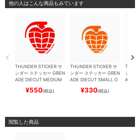
他の人はこんな商品もみています
THUNDER STICKER
サ
THUNDER STICKER
サ
THUND
ンダー
ステッカー
GREN
ンダー
ステッカー
GREN
ンダー
ADE DIECUT MEDIUM
ADE DIECUT SMALL
O
ADE D
RED/WHITE
スケートボ
RANGE/WHITE
スケー
ACK/B
¥
550
¥
330
¥
(税込)
(税込)
ード スケボー
トボード スケボー
ド ス
閲覧した商品