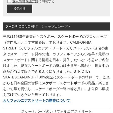
個人情報保護方針
に同意する
須
)
SHOP CONCEPT
ショップコンセプト
当店は1988年創業から
スケボー、スケートボード
のプロショップ
（専門店）として営業を続けております。CALIFORNIA
STREET（カリフォルニアストリート・カリスト）という店名の由
来はスケートボード発祥の地、カリフォルニアからいち早く最新の
スケートボードに関する情報を日本に提供したいという思いで名付
けました。現在スケートボードの魅力は全世界へ伝わり、世界中の
商品が当店で販売できるようになりました。STRICTLY
SKATEBOARDING（100%完全にスケートボードの精神）で、これ
からも日本全国の皆様に
スケボー、スケートボード
の商品、楽しさ
をいち早く提供し、スケートボーダー達の輪と共に、より良い環境
を広げていきたいと思っております。
カリフォルニアストリートの歴史について
スケートボードのカリフォルニアストリート