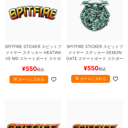
8.8inch
8.9inch
75mm
29.5cm
8.9inch
9.0inch以上
110mm
30cm
9.0inch以上
SPITFIRE STICKER
スピットフ
SPITFIRE STICKER
スピットフ
ァイヤー
ステッカー
HEATWA
ァイヤー
ステッカー
DEMON
シェイプデッキ
VE MD
スケートボード スケボ
GATE
スケートボード スケボー
ー
¥
550
¥
550
税込
税込
高性能デッキ
カートに入れる
カートに入れる