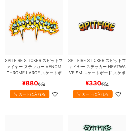
ボーンズ STF（エスティーエフ）
スケートパーク情報
特定商取引法に基づく表記
7.9inch
8.0inch
58mm
25cm
ボルト
ショーツ
パウエルペラルタ DF（ドラゴンフォーミュ
ラ）
8.0inch
8.1inch
59mm
25.5cm
パーツ・その他
長袖ボタンシャツ
ソフトウィール（クルーザー）
8.1inch
8.2inch
60mm
26cm
足回りセット（トラック・ウィールセット）
7分袖シャツ・ラグラン
8.2inch
8.3inch
62mm
26.5cm
ヘルメット・パッド
半袖シャツ
SPITFIRE STICKER
スピットフ
SPITFIRE STICKER
スピットフ
ァイヤー
ステッカー
VENOM
ァイヤー
ステッカー
HEATWA
8.3inch
8.4inch
63mm
27cm
練習用アイテム（初心者におすすめ）
キャップ
CHROME LARGE
スケートボ
VE SM
スケートボード スケボ
ード スケボー
ー
¥
880
¥
330
税込
税込
8.4inch
8.5inch
64mm
27.5cm
スケートケース・バッグ
ソックス
カートに入れる
カートに入れる
8.5inch
8.6inch
65mm
28cm
メディア（雑誌・DVD・CD）
アンダーウエア
8.6inch
8.7inch
70mm
28.5cm
サイズの測り方
8.7inch
8.8inch
72mm
29cm