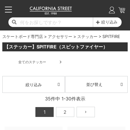
子供用デッキ
7.0inch以下
50mm
20cm
17時までのご注文は当日発送！
17時までのご注文は当日発送！
17時までのご注文は当日発送！
17時までのご注文は当日発送！
17時までのご注文は当日発送！
17時までのご注文は当日発送！
17時までのご注文は当日発送！
17時までのご注文は当日発送！
17時までのご注文は当日発送！
絞り込み
11,000円以上で送料無料！
11,000円以上で送料無料！
11,000円以上で送料無料！
11,000円以上で送料無料！
11,000円以上で送料無料！
11,000円以上で送料無料！
11,000円以上で送料無料！
11,000円以上で送料無料！
11,000円以上で送料無料！
スケートボード専門店
7.0inch以下
7.2inch
51mm
21cm
毎月1日はポイント5倍！10日と20日は3倍！
毎月1日はポイント5倍！10日と20日は3倍！
毎月1日はポイント5倍！10日と20日は3倍！
毎月1日はポイント5倍！10日と20日は3倍！
毎月1日はポイント5倍！10日と20日は3倍！
毎月1日はポイント5倍！10日と20日は3倍！
毎月1日はポイント5倍！10日と20日は3倍！
毎月1日はポイント5倍！10日と20日は3倍！
毎月1日はポイント5倍！10日と20日は3倍！
アクセサリー
ステッカー
SPITFIRE
【ステッカー】SPITFIRE（スピットファイヤー）
デッキ新着一覧
トラック新着一覧
ウィール新着一覧
シューズ新着一覧
最新ブログ一覧
初心者の方へ
店舗情報
コンプリートセット（完成品）
Tシャツ
7.2inch
7.3inch
52mm
22cm
全てのステッカー
デッキブランド一覧（全てのデッキ）
トラックブランド一覧（全てのトラック）
ウィールブランド一覧（全てのウィール）
シューズブランド一覧
カテゴリー
商品情報
ショップライダー紹介
7.3inch
7.5inch
53mm
22.5cm
デッキ
ロングスリーブTシャツ
サイズからデッキを選ぶ
適合デッキサイズから選ぶ
ウィールをサイズから選ぶ
シューズをサイズから選ぶ
徹底解析
スタッフ紹介
7.5inch
7.6inch
54mm
23cm
トラック
ジャケット
並び替え
絞り込み
スピットファイヤー F4（フォーミュラフォ
サンダル
スタッフおすすめアイテム
カリフォルニアストリートの歴史
7.6inch
7.7inch
55mm
23.5cm
ウィール
パーカー
35
件中
1
-
30
件表示
ー）
インソール
ブランド紹介
求人情報
7.7inch
7.8inch
56mm
24cm
ベアリング
トレーナー・セーター
1
2
ボーンズ XF（エックスフォーミュラ）
シューレース・その他
INFO
プライバシーポリシー
7.8inch
7.9inch
57mm
24.5cm
デッキテープ
パンツ