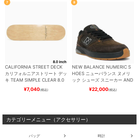
7
8
CALIFORNIA STREET DECK
NEW BALANCE NUMERIC S
カリフォルニアストリート
デッ
HOES
ニューバランス ヌメリ
キ
TEAM
SIMPLE CLEAR 8.0
ック
シューズ スニーカー
AND
ブランク（DSM）
スケートボ
REW REYNOLDS 933
NM933
¥
7,040
¥
22,000
(税込)
(税込)
ード スケボー
BAR
BROWN/BLACK
スケート
ボード スケボー
カテゴリーメニュー（アクセサリー）
バッグ
時計