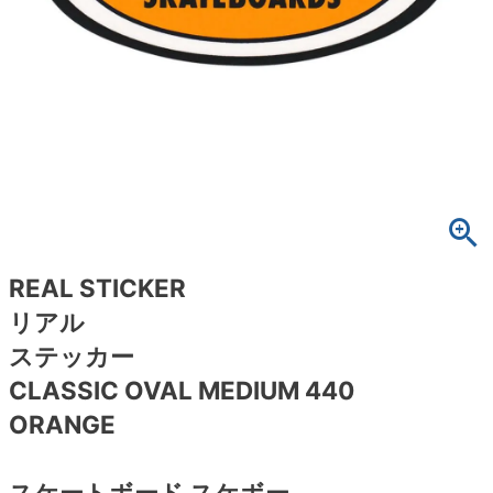
ボーンズ STF（エスティーエフ）
スケートパーク情報
特定商取引法に基づく表記
7.9inch
8.0inch
58mm
25cm
ボルト
ショーツ
パウエルペラルタ DF（ドラゴンフォーミュ
ラ）
8.0inch
8.1inch
59mm
25.5cm
パーツ・その他
長袖ボタンシャツ
ソフトウィール（クルーザー）
8.1inch
8.2inch
60mm
26cm
足回りセット（トラック・ウィールセット）
7分袖シャツ・ラグラン
8.2inch
8.3inch
62mm
26.5cm
ヘルメット・パッド
半袖シャツ
8.3inch
8.4inch
63mm
27cm
練習用アイテム（初心者におすすめ）
キャップ
REAL STICKER
リアル
8.4inch
8.5inch
64mm
27.5cm
スケートケース・バッグ
ソックス
ステッカー
8.5inch
8.6inch
65mm
28cm
CLASSIC OVAL MEDIUM 440
メディア（雑誌・DVD・CD）
アンダーウエア
ORANGE
8.6inch
8.7inch
70mm
28.5cm
サイズの測り方
スケートボード スケボー
8.7inch
8.8inch
72mm
29cm