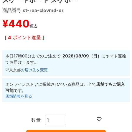
商品番号
st-rea-clovmd-or
8.8inch
8.9inch
75mm
29.5cm
¥
440
税込
8.9inch
9.0inch以上
110mm
30cm
[
4
ポイント進呈 ]
9.0inch以上
本日
17時00分
までのご注文で
2026/08/09（日）
に
ヤマト運輸
シェイプデッキ
でお届けします。
東京都
お届け先を変更
高性能デッキ
オンラインストアに掲載されている商品は、全て
店舗でもご購入
可能
です。
店舗情報を見る