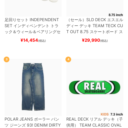
足回りセット
INDEPENDENT
（セール）
SLD DECK
エスエル
SET
インディペンデント
トラ
ディー
デッキ
TEAM
TECK CU
ック＆ウィール＆ベアリングセ
T OUT 8.75
スケートボード ス
ット
（トリック用）
スケートボ
ケボー
¥
14,454
¥
29,990
(税込)
(税込)
ード スケボー
3
4
POLAR JEANS
ポーラー
パン
REAL DECK
リアル
デッキ（子
ツ ジーンズ
93! DENIM
DIRTY
供用）
TEAM
CLASSIC OVAL