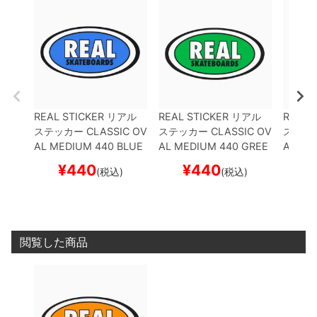
REAL STICKER
リアル
REAL STICKER
リアル
REAL 
ステッカー
CLASSIC OV
ステッカー
CLASSIC OV
ステッ
AL MEDIUM 440
BLUE
AL MEDIUM 440
GREE
AL ME
スケートボード スケボー
N
スケートボード スケボ
OW
ス
¥
440
¥
440
¥
(税込)
(税込)
ー
ボー
閲覧した商品