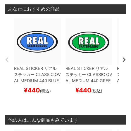
あなたにおすすめの商品
REAL STICKER
リアル
REAL STICKER
リアル
REAL 
ステッカー
CLASSIC OV
ステッカー
CLASSIC OV
ステッ
AL MEDIUM 440
BLUE
AL MEDIUM 440
GREE
AL ME
スケートボード スケボー
N
スケートボード スケボ
OW
ス
¥
440
¥
440
¥
(税込)
(税込)
ー
ボー
他の人はこんな商品もみています