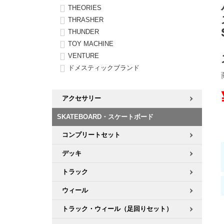
THEORIES
THRASHER
8.8inch
8.9inch
75mm
29.5cm
THUNDER
TOY MACHINE
8.9inch
9.0inch以上
110mm
30cm
VENTURE
ドメスティックブランド
9.0inch以上
アクセサリー
シェイプデッキ
SKATEBOARD・スケートボード
高性能デッキ
コンプリートセット
デッキ
トラック
ウィール
トラック・ウィール（足回りセット）