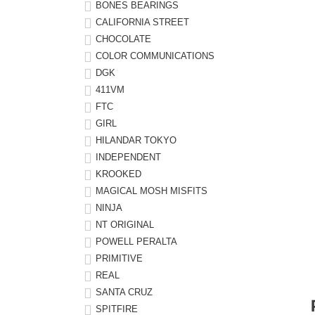
ボーンズ STF（エスティーエフ）
シューレース・その他
INFO
プライバシーポリシー
デッキテープ
パンツ
BONES BEARINGS
CALIFORNIA STREET
7.9inch
8.0inch
58mm
25cm
パウエルペラルタ DF（ドラゴンフォーミュラ）
スケートパーク情報
特定商取引法に基づく表記
ボルト
ショーツ
CHOCOLATE
COLOR COMMUNICATIONS
8.0inch
8.1inch
59mm
25.5cm
ソフトウィール（クルーザー）
DGK
パーツ・その他
長袖ボタンシャツ
411VM
8.1inch
8.2inch
60mm
26cm
FTC
足回りセット（トラック・ウィールセット）
7分袖シャツ・ラグラン
GIRL
8.2inch
8.3inch
62mm
26.5cm
HILANDAR TOKYO
ヘルメット・パッド
半袖シャツ
INDEPENDENT
8.3inch
8.4inch
63mm
27cm
KROOKED
練習用アイテム（初心者におすすめ）
キャップ
MAGICAL MOSH MISFITS
8.4inch
8.5inch
64mm
27.5cm
NINJA
スケートケース・バッグ
ソックス
NT ORIGINAL
8.5inch
8.6inch
65mm
28cm
POWELL PERALTA
メディア（雑誌・DVD・CD）
アンダーウエア
PRIMITIVE
8.6inch
8.7inch
70mm
28.5cm
REAL
SANTA CRUZ
サイズの測り方
SPITFIRE
8.7inch
8.8inch
72mm
29cm