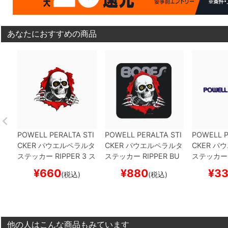
あなたにおすすめの商品
POWELL PERALTA STI
POWELL PERALTA STI
POWELL P
CKER
パウエルペラルタ
CKER
パウエルペラルタ
CKER
パウ
ステッカー
RIPPER 3
ス
ステッカー
RIPPER BU
ステッカー
ケートボード スケボー
MPER
BLACK
スケート
Y
スケート
¥
660
¥
880
¥
3
(税込)
(税込)
ボード スケボー
ボー
他の人はこんな商品もみています