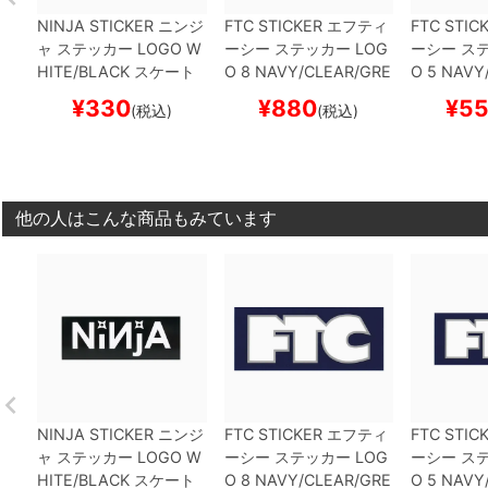
NINJA STICKER
ニンジ
FTC STICKER
エフティ
FTC STIC
ャ
ステッカー
LOGO
W
ーシー
ステッカー
LOG
ーシー
ス
HITE/BLACK
スケート
O 8
NAVY/CLEAR/GRE
O 5
NAVY/
ボード スケボー
Y
スケートボード スケ
Y
スケート
¥
330
¥
880
¥
5
(税込)
(税込)
ボー
ボー
他の人はこんな商品もみています
NINJA STICKER
ニンジ
FTC STICKER
エフティ
FTC STIC
ャ
ステッカー
LOGO
W
ーシー
ステッカー
LOG
ーシー
ス
HITE/BLACK
スケート
O 8
NAVY/CLEAR/GRE
O 5
NAVY/