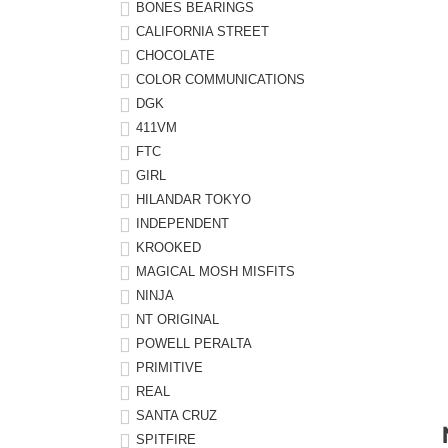
ボーンズ STF（エスティーエフ）
シューレース・その他
INFO
プライバシーポリシー
デッキテープ
パンツ
BONES BEARINGS
CALIFORNIA STREET
7.9inch
8.0inch
58mm
25cm
パウエルペラルタ DF（ドラゴンフォーミュラ）
スケートパーク情報
特定商取引法に基づく表記
ボルト
ショーツ
CHOCOLATE
COLOR COMMUNICATIONS
8.0inch
8.1inch
59mm
25.5cm
ソフトウィール（クルーザー）
DGK
パーツ・その他
長袖ボタンシャツ
411VM
8.1inch
8.2inch
60mm
26cm
FTC
足回りセット（トラック・ウィールセット）
7分袖シャツ・ラグラン
GIRL
8.2inch
8.3inch
62mm
26.5cm
HILANDAR TOKYO
ヘルメット・パッド
半袖シャツ
INDEPENDENT
8.3inch
8.4inch
63mm
27cm
KROOKED
練習用アイテム（初心者におすすめ）
キャップ
MAGICAL MOSH MISFITS
8.4inch
8.5inch
64mm
27.5cm
NINJA
スケートケース・バッグ
ソックス
NT ORIGINAL
8.5inch
8.6inch
65mm
28cm
POWELL PERALTA
メディア（雑誌・DVD・CD）
アンダーウエア
PRIMITIVE
8.6inch
8.7inch
70mm
28.5cm
REAL
SANTA CRUZ
サイズの測り方
SPITFIRE
8.7inch
8.8inch
72mm
29cm