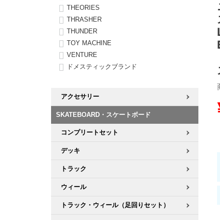
THEORIES
THRASHER
8.8inch
8.9inch
75mm
29.5cm
THUNDER
TOY MACHINE
8.9inch
9.0inch以上
110mm
30cm
VENTURE
ドメスティックブランド
9.0inch以上
アクセサリー
シェイプデッキ
SKATEBOARD・スケートボード
高性能デッキ
コンプリートセット
デッキ
トラック
ウィール
トラック・ウィール（足回りセット）