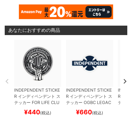
あなたにおすすめの商品
INDEPENDENT STICKE
INDEPENDENT STICKE
INDEP
R
インディペンデント
ス
R
インディペンデント
ス
R
イン
テッカー
FOR LIFE CLU
テッカー
OGBC LEGAC
テッカ
TCH
GREY
スケートボ
Y 3
NAVY
スケートボー
E
WHI
¥
440
¥
660
¥
(税込)
(税込)
ード スケボー
ド スケボー
ド ス