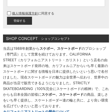
(
必
個人情報保護方針
に同意する
須
)
SHOP CONCEPT
ショップコンセプト
当店は1988年創業から
スケボー、スケートボード
のプロショップ
（専門店）として営業を続けております。CALIFORNIA
STREET（カリフォルニアストリート・カリスト）という店名の由
来はスケートボード発祥の地、カリフォルニアからいち早く最新の
スケートボードに関する情報を日本に提供したいという思いで名付
けました。現在スケートボードの魅力は全世界へ伝わり、世界中の
商品が当店で販売できるようになりました。STRICTLY
SKATEBOARDING（100%完全にスケートボードの精神）で、これ
からも日本全国の皆様に
スケボー、スケートボード
の商品、楽しさ
をいち早く提供し、スケートボーダー達の輪と共に、より良い環境
を広げていきたいと思っております。
カリフォルニアストリートの歴史について