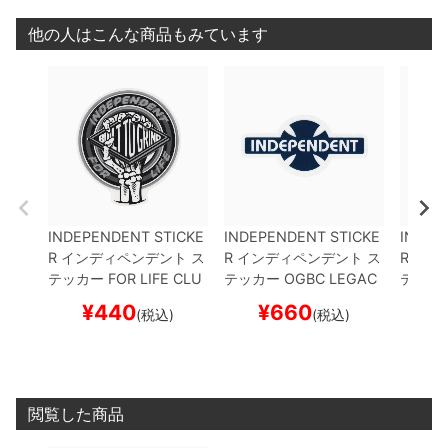
他の人はこんな商品もみています
INDEPENDENT STICKE
INDEPENDENT STICKE
INDEP
R
インディペンデント
ス
R
インディペンデント
ス
R
イン
テッカー
FOR LIFE CLU
テッカー
OGBC LEGAC
テッカ
TCH
GREY
スケートボ
Y 3
NAVY
スケートボー
E
WHI
¥
440
¥
660
¥
(税込)
(税込)
ード スケボー
ド スケボー
ド ス
閲覧した商品