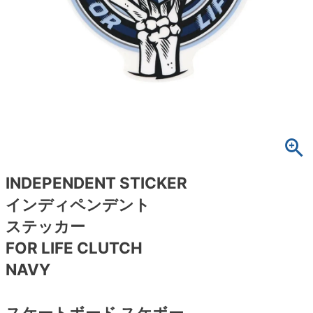
ボーンズ STF（エスティーエフ）
スケートパーク情報
特定商取引法に基づく表記
7.9inch
8.0inch
58mm
25cm
ボルト
ショーツ
パウエルペラルタ DF（ドラゴンフォーミュ
ラ）
8.0inch
8.1inch
59mm
25.5cm
パーツ・その他
長袖ボタンシャツ
ソフトウィール（クルーザー）
8.1inch
8.2inch
60mm
26cm
足回りセット（トラック・ウィールセット）
7分袖シャツ・ラグラン
8.2inch
8.3inch
62mm
26.5cm
ヘルメット・パッド
半袖シャツ
8.3inch
8.4inch
63mm
27cm
練習用アイテム（初心者におすすめ）
キャップ
INDEPENDENT STICKER
インディペンデント
8.4inch
8.5inch
64mm
27.5cm
スケートケース・バッグ
ソックス
ステッカー
8.5inch
8.6inch
65mm
28cm
FOR LIFE CLUTCH
メディア（雑誌・DVD・CD）
アンダーウエア
NAVY
8.6inch
8.7inch
70mm
28.5cm
サイズの測り方
スケートボード スケボー
8.7inch
8.8inch
72mm
29cm