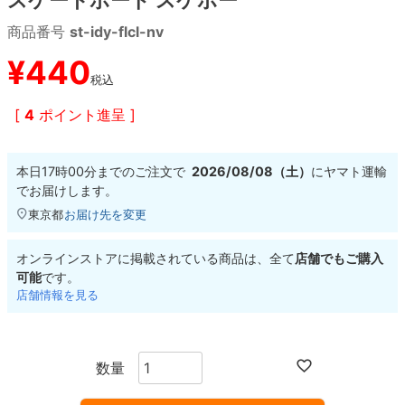
商品番号
st-idy-flcl-nv
8.8inch
8.9inch
75mm
29.5cm
¥
440
税込
8.9inch
9.0inch以上
110mm
30cm
[
4
ポイント進呈 ]
9.0inch以上
本日
17時00分
までのご注文で
2026/08/08（土）
に
ヤマト運輸
シェイプデッキ
でお届けします。
東京都
お届け先を変更
高性能デッキ
オンラインストアに掲載されている商品は、全て
店舗でもご購入
可能
です。
店舗情報を見る