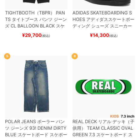
TIGHTBOOTH（TBPR） PAN
ADIDAS SKATEBOARDING S
TS
タイトブース
パンツ ジーン
HOES
アディダススケートボー
ズ
CL BALLOON
BLACK
スケ
ディング
シューズ スニーカー
ートボード スケボー
スーパースター
SUPERSTAR A
¥
29,700
¥
14,300
(税込)
(税込)
DV
BLACK/WHITE/WHITE
G
W6931
スケートボード スケボ
ー
5
6
POLAR JEANS
ポーラー
パン
REAL DECK
リアル
デッキ（子
ツ ジーンズ
93! DENIM
DIRTY
供用）
TEAM
CLASSIC OVAL
BLUE
スケートボード スケボー
GREEN 7.3
スケートボード ス