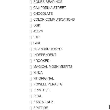
ボーンズ STF（エスティーエフ）
シューレース・その他
INFO
プライバシーポリシー
デッキテープ
パンツ
BONES BEARINGS
CALIFORNIA STREET
7.9inch
8.0inch
58mm
25cm
パウエルペラルタ DF（ドラゴンフォーミュラ）
スケートパーク情報
特定商取引法に基づく表記
ボルト
ショーツ
CHOCOLATE
COLOR COMMUNICATIONS
8.0inch
8.1inch
59mm
25.5cm
ソフトウィール（クルーザー）
DGK
パーツ・その他
長袖ボタンシャツ
411VM
8.1inch
8.2inch
60mm
26cm
FTC
足回りセット（トラック・ウィールセット）
7分袖シャツ・ラグラン
GIRL
8.2inch
8.3inch
62mm
26.5cm
HILANDAR TOKYO
ヘルメット・パッド
半袖シャツ
INDEPENDENT
8.3inch
8.4inch
63mm
27cm
KROOKED
練習用アイテム（初心者におすすめ）
キャップ
MAGICAL MOSH MISFITS
8.4inch
8.5inch
64mm
27.5cm
NINJA
スケートケース・バッグ
ソックス
NT ORIGINAL
8.5inch
8.6inch
65mm
28cm
POWELL PERALTA
メディア（雑誌・DVD・CD）
アンダーウエア
PRIMITIVE
8.6inch
8.7inch
70mm
28.5cm
REAL
SANTA CRUZ
サイズの測り方
SPITFIRE
8.7inch
8.8inch
72mm
29cm