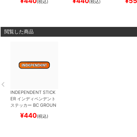
¥
440
¥
440
¥
5
(税込)
(税込)
ボード スケボー
トボード スケボー
ード スケ
閲覧した商品
INDEPENDENT STICK
ER
インディペンデント
ステッカー
BC GROUN
DWORK
ORANGE
スケ
¥
440
(税込)
ートボード スケボー