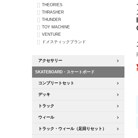
THEORIES
THRASHER
8.8inch
8.9inch
75mm
29.5cm
THUNDER
TOY MACHINE
8.9inch
9.0inch以上
110mm
30cm
VENTURE
ドメスティックブランド
9.0inch以上
アクセサリー
シェイプデッキ
SKATEBOARD・スケートボード
高性能デッキ
コンプリートセット
デッキ
トラック
ウィール
トラック・ウィール（足回りセット）