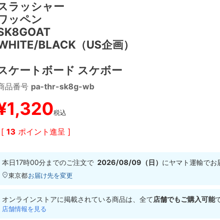
スラッシャー
ワッペン
SK8GOAT
WHITE/BLACK（US企画）
スケートボード スケボー
商品番号
pa-thr-sk8g-wb
¥
1,320
税込
[
13
ポイント進呈 ]
本日
17時00分
までのご注文で
2026/08/09（日）
に
ヤマト運輸
でお
東京都
お届け先を変更
オンラインストアに掲載されている商品は、全て
店舗でもご購入可能
店舗情報を見る