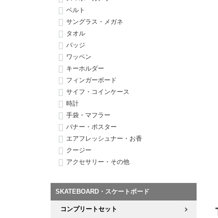
ボーンズ STF（エスティーエフ）
シューレース・その他
INFO
プライバシーポリシー
デッキテープ
パンツ
ベルト
7.9inch
8.0inch
58mm
25cm
サングラス・メガネ
パウエルペラルタ DF（ドラゴンフォーミュラ）
スケートパーク情報
特定商取引法に基づく表記
ボルト
ショーツ
タオル
8.0inch
8.1inch
59mm
25.5cm
バッジ
ソフトウィール（クルーザー）
パーツ・その他
長袖ボタンシャツ
ワッペン
8.1inch
8.2inch
60mm
26cm
キーホルダー
足回りセット（トラック・ウィールセット）
7分袖シャツ・ラグラン
フィンガーボード
8.2inch
8.3inch
62mm
26.5cm
サイフ・コインケース
ヘルメット・パッド
半袖シャツ
時計
手袋・マフラー
8.3inch
8.4inch
63mm
27cm
バナー・ポスター
練習用アイテム（初心者におすすめ）
キャップ
エアフレッシュナー・お香
8.4inch
8.5inch
64mm
27.5cm
クージー
スケートケース・バッグ
ソックス
アクセサリー・その他
8.5inch
8.6inch
65mm
28cm
メディア（雑誌・DVD・CD）
アンダーウエア
8.6inch
8.7inch
70mm
28.5cm
SKATEBOARD・スケートボード
サイズの測り方
コンプリートセット
8.7inch
8.8inch
72mm
29cm