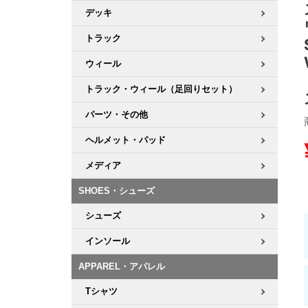
デッキ
8.8inch
8.9inch
75mm
29.5cm
トラック
ウィール
8.9inch
9.0inch以上
110mm
30cm
トラック・ウィール（足回りセット）
9.0inch以上
パーツ・その他
シェイプデッキ
ヘルメット・パッド
メディア
高性能デッキ
SHOES・シューズ
シューズ
インソール
APPAREL・アパレル
Tシャツ