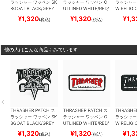
ラッシャー
ワッペン
SK
ラッシャー
ワッペン
O
ラッシャー
8GOAT
BLACK/GREY
UTLINED
WHITE/RED/
W RELIGI
（US企画）
スケートボ
BLACK（US企画）
スケ
HITE（U
¥
1,320
¥
1,320
¥
1,3
(税込)
(税込)
ード スケボー
ートボード スケボー
トボード 
他の人はこんな商品もみています
THRASHER PATCH
ス
THRASHER PATCH
ス
THRASHE
ラッシャー
ワッペン
SK
ラッシャー
ワッペン
O
ラッシャー
8GOAT
BLACK/GREY
UTLINED
WHITE/RED/
W RELIGI
（US企画）
スケートボ
BLACK（US企画）
スケ
HITE（U
¥
1,320
¥
1,320
¥
1,3
(税込)
(税込)
ード スケボー
ートボード スケボー
トボード 