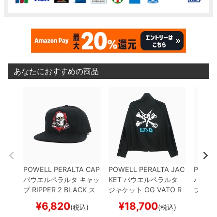
あなたにおすすめの商品
POWELL PERALTA CAP
POWELL PERALTA JAC
POWEL
パウエルペラルタ
キャッ
KET
パウエルペラルタ
パウエ
プ
RIPPER 2
BLACK
ス
ジャケット
OG VATO R
プ
VAT
ケートボード スケボー
AT
BLACK
スケートボー
K
BLA
¥
6,820
¥
18,700
¥
(税込)
(税込)
ド スケボー
ド ス