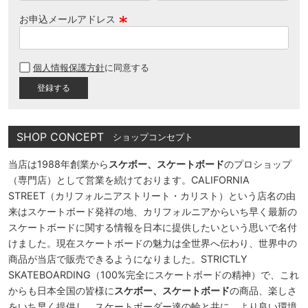
お申込メールアドレス
(
必
個人情報保護方針
に同意する
須
)
SHOP CONCEPT
ショップコンセプト
当店は1988年創業から
スケボー、スケートボード
のプロショップ
（専門店）として営業を続けております。CALIFORNIA
STREET（カリフォルニアストリート・カリスト）という店名の由
来はスケートボード発祥の地、カリフォルニアからいち早く最新の
スケートボードに関する情報を日本に提供したいという思いで名付
けました。現在スケートボードの魅力は全世界へ伝わり、世界中の
商品が当店で販売できるようになりました。STRICTLY
SKATEBOARDING（100%完全にスケートボードの精神）で、これ
からも日本全国の皆様に
スケボー、スケートボード
の商品、楽しさ
をいち早く提供し、スケートボーダー達の輪と共に、より良い環境