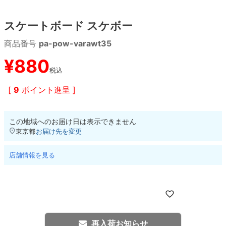
スケートボード スケボー
8.8inch
8.9inch
75mm
29.5cm
商品番号
pa-pow-varawt35
8.9inch
9.0inch以上
110mm
30cm
¥
880
税込
9.0inch以上
[
9
ポイント進呈 ]
シェイプデッキ
この地域へのお届け日は表示できません
高性能デッキ
東京都
お届け先を変更
店舗情報を見る
再入荷お知らせ