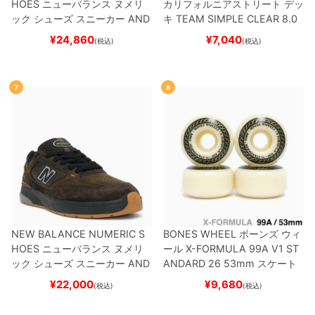
HOES
ニューバランス ヌメリ
カリフォルニアストリート
デッ
ック
シューズ スニーカー
AND
キ
TEAM
SIMPLE CLEAR 8.0
REW REYNOLDS 933
UN933
ブランク（DSM）
スケートボ
¥
24,860
¥
7,040
(税込)
(税込)
BNT
BLACK/NAVY
スケートボ
ード スケボー
ード スケボー
7
8
NEW BALANCE NUMERIC S
BONES WHEEL
ボーンズ
ウィ
HOES
ニューバランス ヌメリ
ール
X-FORMULA 99A V1 ST
ック
シューズ スニーカー
AND
ANDARD 26
53mm
スケート
REW REYNOLDS 933
NM933
ボード スケボー
¥
22,000
¥
9,680
(税込)
(税込)
BAR
BROWN/BLACK
スケート
ボード スケボー