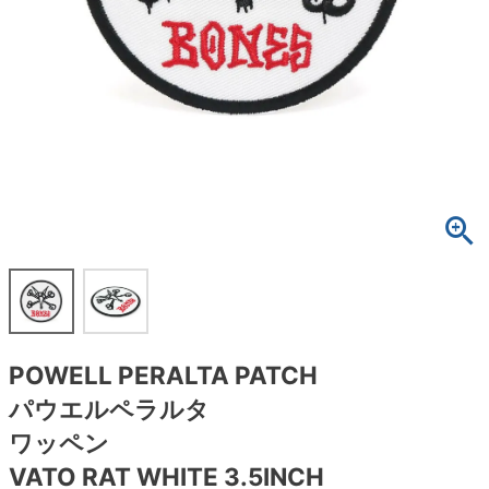
ボーンズ STF（エスティーエフ）
スケートパーク情報
特定商取引法に基づく表記
7.9inch
8.0inch
58mm
25cm
ボルト
ショーツ
パウエルペラルタ DF（ドラゴンフォーミュ
ラ）
8.0inch
8.1inch
59mm
25.5cm
パーツ・その他
長袖ボタンシャツ
ソフトウィール（クルーザー）
8.1inch
8.2inch
60mm
26cm
足回りセット（トラック・ウィールセット）
7分袖シャツ・ラグラン
8.2inch
8.3inch
62mm
26.5cm
ヘルメット・パッド
半袖シャツ
8.3inch
8.4inch
63mm
27cm
練習用アイテム（初心者におすすめ）
キャップ
8.4inch
8.5inch
64mm
27.5cm
スケートケース・バッグ
ソックス
POWELL PERALTA PATCH
8.5inch
8.6inch
65mm
28cm
メディア（雑誌・DVD・CD）
アンダーウエア
パウエルペラルタ
8.6inch
8.7inch
70mm
28.5cm
ワッペン
サイズの測り方
VATO RAT WHITE 3.5INCH
8.7inch
8.8inch
72mm
29cm