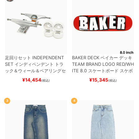
足回りセット
INDEPENDENT
BAKER DECK
ベイカー
デッキ
SET
インディペンデント
トラ
TEAM
BRAND LOGO RED/WH
ック＆ウィール＆ベアリングセ
ITE 8.0
スケートボード スケボ
ット
（トリック用）
スケートボ
ー
¥
14,454
¥
15,345
(税込)
(税込)
ード スケボー
3
4