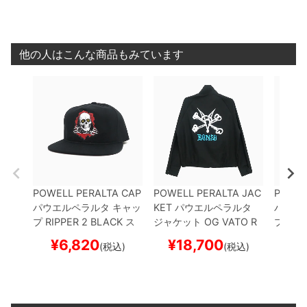
他の人はこんな商品もみています
POWELL PERALTA CAP
POWELL PERALTA JAC
POWEL
パウエルペラルタ
キャッ
KET
パウエルペラルタ
パウエ
プ
RIPPER 2
BLACK
ス
ジャケット
OG VATO R
プ
VAT
ケートボード スケボー
AT
BLACK
スケートボー
K
BLA
¥
6,820
¥
18,700
¥
(税込)
(税込)
ド スケボー
ド ス