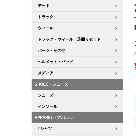
デッキ
8.8inch
8.9inch
75mm
29.5cm
トラック
ウィール
8.9inch
9.0inch以上
110mm
30cm
トラック・ウィール（足回りセット）
9.0inch以上
パーツ・その他
シェイプデッキ
ヘルメット・パッド
メディア
高性能デッキ
SHOES・シューズ
シューズ
インソール
APPAREL・アパレル
Tシャツ