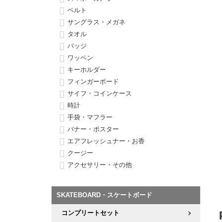
ボーンズ STF（エスティーエフ）
シューレース・その他
INFO
プライバシーポリシー
デッキテープ
パンツ
ベルト
7.9inch
8.0inch
58mm
25cm
サングラス・メガネ
パウエルペラルタ DF（ドラゴンフォーミュラ）
スケートパーク情報
特定商取引法に基づく表記
ボルト
ショーツ
タオル
8.0inch
8.1inch
59mm
25.5cm
バッジ
ソフトウィール（クルーザー）
パーツ・その他
長袖ボタンシャツ
ワッペン
8.1inch
8.2inch
60mm
26cm
キーホルダー
足回りセット（トラック・ウィールセット）
7分袖シャツ・ラグラン
フィンガーボード
8.2inch
8.3inch
62mm
26.5cm
サイフ・コインケース
ヘルメット・パッド
半袖シャツ
時計
手袋・マフラー
8.3inch
8.4inch
63mm
27cm
バナー・ポスター
練習用アイテム（初心者におすすめ）
キャップ
エアフレッシュナー・お香
8.4inch
8.5inch
64mm
27.5cm
クージー
スケートケース・バッグ
ソックス
アクセサリー・その他
8.5inch
8.6inch
65mm
28cm
メディア（雑誌・DVD・CD）
アンダーウエア
8.6inch
8.7inch
70mm
28.5cm
SKATEBOARD・スケートボード
サイズの測り方
コンプリートセット
8.7inch
8.8inch
72mm
29cm