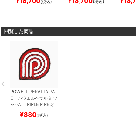
¥
18,700
¥
18,700
¥
18,
(税込)
(税込)
ード スケボー
トボード スケボー
ケボー
閲覧した商品
POWELL PERALTA PAT
CH
パウエルペラルタ
ワ
ッペン
TRIPLE P
RED/
WHITE/BLACK
スケー
¥
880
(税込)
トボード スケボー