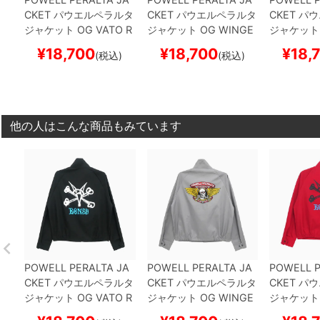
CKET
パウエルペラルタ
CKET
パウエルペラルタ
CKET
パウ
ジャケット
OG VATO R
ジャケット
OG WINGE
ジャケット
AT
BLACK
スケートボ
D RIPPER
GREY
スケー
RED
スケー
¥
18,700
¥
18,700
¥
18,
(税込)
(税込)
ード スケボー
トボード スケボー
ケボー
他の人はこんな商品もみています
POWELL PERALTA JA
POWELL PERALTA JA
POWELL P
CKET
パウエルペラルタ
CKET
パウエルペラルタ
CKET
パウ
ジャケット
OG VATO R
ジャケット
OG WINGE
ジャケット
AT
BLACK
スケートボ
D RIPPER
GREY
スケー
RED
スケー