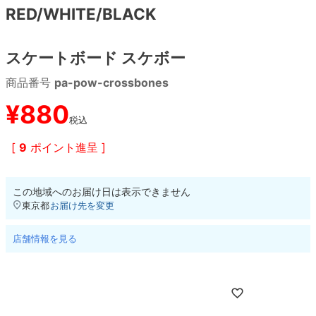
RED/WHITE/BLACK
8.8inch
8.9inch
75mm
29.5cm
スケートボード スケボー
8.9inch
9.0inch以上
110mm
30cm
商品番号
pa-pow-crossbones
9.0inch以上
¥
880
税込
シェイプデッキ
[
9
ポイント進呈 ]
高性能デッキ
この地域へのお届け日は表示できません
東京都
お届け先を変更
店舗情報を見る