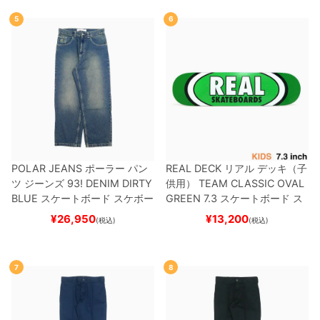
ー
5
6
POLAR JEANS
ポーラー
パン
REAL DECK
リアル
デッキ（子
ツ ジーンズ
93! DENIM
DIRTY
供用）
TEAM
CLASSIC OVAL
BLUE
スケートボード スケボー
GREEN 7.3
スケートボード ス
ケボー
¥
26,950
¥
13,200
(税込)
(税込)
7
8