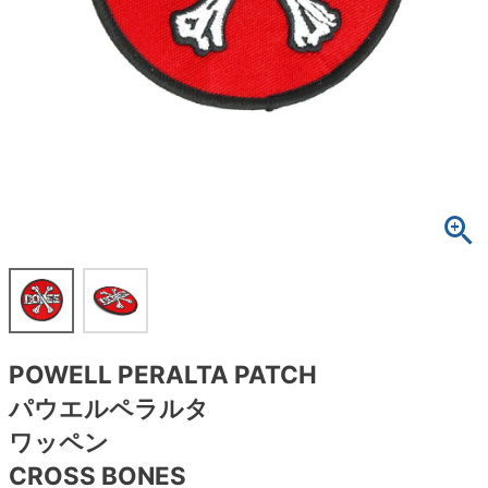
ボーンズ STF（エスティーエフ）
スケートパーク情報
特定商取引法に基づく表記
7.9inch
8.0inch
58mm
25cm
ボルト
ショーツ
パウエルペラルタ DF（ドラゴンフォーミュ
ラ）
8.0inch
8.1inch
59mm
25.5cm
パーツ・その他
長袖ボタンシャツ
ソフトウィール（クルーザー）
8.1inch
8.2inch
60mm
26cm
足回りセット（トラック・ウィールセット）
7分袖シャツ・ラグラン
8.2inch
8.3inch
62mm
26.5cm
ヘルメット・パッド
半袖シャツ
8.3inch
8.4inch
63mm
27cm
練習用アイテム（初心者におすすめ）
キャップ
8.4inch
8.5inch
64mm
27.5cm
スケートケース・バッグ
ソックス
POWELL PERALTA PATCH
8.5inch
8.6inch
65mm
28cm
メディア（雑誌・DVD・CD）
アンダーウエア
パウエルペラルタ
8.6inch
8.7inch
70mm
28.5cm
ワッペン
サイズの測り方
CROSS BONES
8.7inch
8.8inch
72mm
29cm