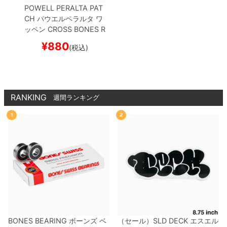
POWELL PERALTA PAT
CH
パウエルペラルタ
ワ
ッペン
CROSS BONES
R
ED/WHITE/BLACK
スケ
¥
880
(税込)
ートボード スケボー
RANKING
週間ランキング
1
2
BONES BEARING
ボーンズ
ベ
（セール）
SLD DECK
エスエル