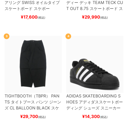
アリング
SWISS
オイルタイプ
ディー
デッキ
TEAM
TECK CU
スケートボード スケボー
T OUT 8.75
スケートボード ス
ケボー
¥
17,600
¥
29,990
(税込)
(税込)
3
4
TIGHTBOOTH（TBPR） PAN
ADIDAS SKATEBOARDING S
TS
タイトブース
パンツ ジーン
HOES
アディダススケートボー
ズ
CL BALLOON
BLACK
スケ
ディング
シューズ スニーカー
ートボード スケボー
スーパースター
SUPERSTAR A
¥
29,700
¥
14,300
(税込)
(税込)
DV
BLACK/WHITE/WHITE
G
W6931
スケートボード スケボ