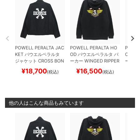
POWELL PERALTA JAC
POWELL PERALTA HO
POWEL
KET
パウエルペラルタ
OD
パウエルペラルタ
パ
OD
パ
ジャケット
CROSS BON
ーカー
WINGED RIPPER
ーカー
ES
BLACK
スケートボー
BLACK
スケートボード
CK
スケ
¥
18,700
¥
16,500
¥
1
(税込)
(税込)
ド スケボー
スケボー
ボー
他の人はこんな商品もみています