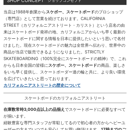
SHOP CONCEPT
ショップコンセプト
当店は1988年創業から
スケボー、スケートボード
のプロショップ
（専門店）として営業を続けております。CALIFORNIA
STREET（カリフォルニアストリート・カリスト）という店名の由
来はスケートボード発祥の地、カリフォルニアからいち早く最新の
スケートボードに関する情報を日本に提供したいという思いで名付
けました。現在スケートボードの魅力は全世界へ伝わり、世界中の
商品が当店で販売できるようになりました。STRICTLY
SKATEBOARDING（100%完全にスケートボードの精神）で、これ
からも日本全国の皆様に
スケボー、スケートボード
の商品、楽しさ
をいち早く提供し、スケートボーダー達の輪と共に、より良い環境
を広げていきたいと思っております。
カリフォルニアストリートの歴史について
スケートボードのカリフォルニアストリート
在庫数常時3,000点以上の品揃え
でスケートボードに必要なすべて
が揃います。
経験豊富な専門スタッフが常駐してるので初心者の方からヘビーユ
ーザーの方までいつでも安心してお買い物頂けます。
17時までのご