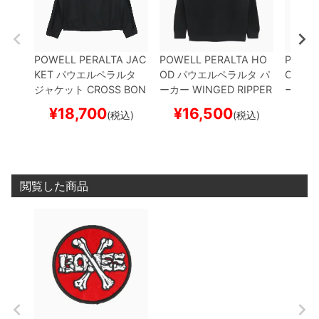
POWELL PERALTA JAC
POWELL PERALTA HO
POWEL
KET
パウエルペラルタ
OD
パウエルペラルタ
パ
OD
パ
ジャケット
CROSS BON
ーカー
WINGED RIPPER
ーカー
ES
BLACK
スケートボー
BLACK
スケートボード
CK
スケ
¥
18,700
¥
16,500
¥
1
(税込)
(税込)
ド スケボー
スケボー
ボー
閲覧した商品