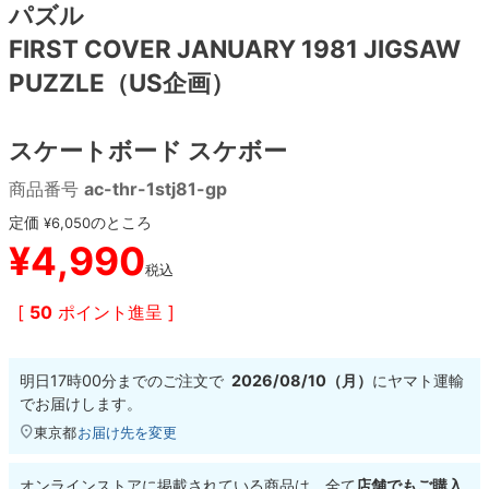
パズル
FIRST COVER JANUARY 1981 JIGSAW
8.8inch
8.9inch
75mm
29.5cm
PUZZLE（US企画）
8.9inch
9.0inch以上
110mm
30cm
スケートボード スケボー
9.0inch以上
商品番号
ac-thr-1stj81-gp
シェイプデッキ
定価
のところ
¥
6,050
¥
4,990
税込
高性能デッキ
[
50
ポイント進呈 ]
明日
17時00分
までのご注文で
2026/08/10（月）
に
ヤマト運輸
でお届けします。
東京都
お届け先を変更
オンラインストアに掲載されている商品は、全て
店舗でもご購入