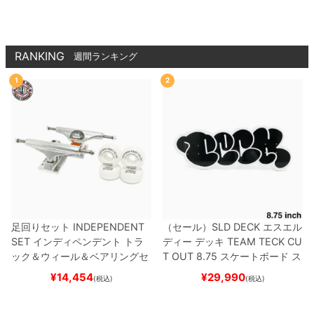
トボード スケボー
RANKING
週間ランキング
1
2
足回りセット
INDEPENDENT
（セール）
SLD DECK
エスエル
SET
インディペンデント
トラ
ディー
デッキ
TEAM
TECK CU
ック＆ウィール＆ベアリングセ
T OUT 8.75
スケートボード ス
ット
（トリック用）
スケートボ
ケボー
¥
14,454
¥
29,990
(税込)
(税込)
ード スケボー