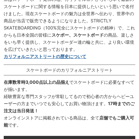
スケートボードに関する情報を日本に提供したいという思いで名付
けました。現在スケートボードの魅力は全世界へ伝わり、世界中の
商品が当店で販売できるようになりました。STRICTLY
SKATEBOARDING（100%完全にスケートボードの精神）で、これ
からも日本全国の皆様に
スケボー、スケートボード
の商品、楽しさ
をいち早く提供し、スケートボーダー達の輪と共に、より良い環境
を広げていきたいと思っております。
カリフォルニアストリートの歴史について
スケートボードのカリフォルニアストリート
在庫数常時3,000点以上の品揃え
でスケートボードに必要なすべて
が揃います。
経験豊富な専門スタッフが常駐してるので初心者の方からヘビーユ
ーザーの方までいつでも安心してお買い物頂けます。
17時までのご
注文は当日発送！
オンラインストアに掲載されている商品は、全て
店舗でもご購入可
能
です。