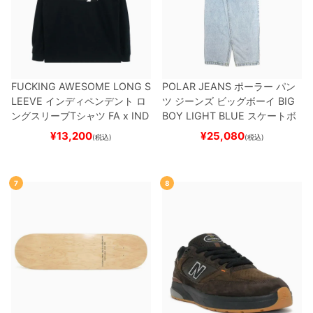
FUCKING AWESOME LONG S
POLAR JEANS
ポーラー
パン
LEEVE
インディペンデント
ロ
ツ ジーンズ ビッグボーイ
BIG
ングスリーブTシャツ
FA x IND
BOY
LIGHT BLUE
スケートボ
EPENDENT
HOSTAGE
BLAC
ード スケボー
¥
13,200
¥
25,080
(税込)
(税込)
K
スケートボード スケボー
7
8