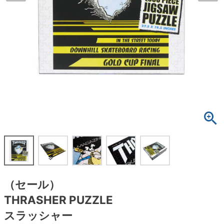
ボーンズ STF（エスティーエフ）
スケートパーク情報
特定商取引法に基づく表記
7.9inch
8.0inch
58mm
25cm
ボルト
ショーツ
パウエルペラルタ DF（ドラゴンフォーミュ
ラ）
8.0inch
8.1inch
59mm
25.5cm
パーツ・その他
長袖ボタンシャツ
ソフトウィール（クルーザー）
8.1inch
8.2inch
60mm
26cm
足回りセット（トラック・ウィールセット）
7分袖シャツ・ラグラン
8.2inch
8.3inch
62mm
26.5cm
ヘルメット・パッド
半袖シャツ
8.3inch
8.4inch
63mm
27cm
練習用アイテム（初心者におすすめ）
キャップ
8.4inch
8.5inch
64mm
27.5cm
スケートケース・バッグ
ソックス
8.5inch
8.6inch
65mm
28cm
メディア（雑誌・DVD・CD）
アンダーウエア
（セール）
8.6inch
8.7inch
70mm
28.5cm
THRASHER PUZZLE
サイズの測り方
スラッシャー
8.7inch
8.8inch
72mm
29cm