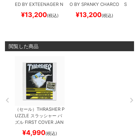
ED BY EXTEENAGER
N
O BY SPANKY
CHARCO
SH & 
AVY（US企画）
スケー
AL（US企画）
スケート
（US
¥
13,200
¥
13,200
¥
1
(税込)
(税込)
トボード スケボー
ボード スケボー
ード 
閲覧した商品
（セール）
THRASHER P
UZZLE
スラッシャー
パ
ズル
FIRST COVER JAN
UARY 1981 JIGSAW PU
¥
4,990
(税込)
ZZLE（US企画）
スケー