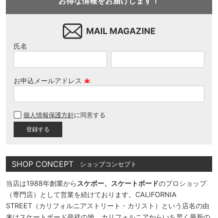
お得な情報をお届けします！
MAIL MAGAZINE
氏名
お申込メールアドレス
(
必
個人情報保護方針
に同意する
須
)
SHOP CONCEPT
ショップコンセプト
当店は1988年創業から
スケボー、スケートボード
のプロショップ
（専門店）として営業を続けております。CALIFORNIA
STREET（カリフォルニアストリート・カリスト）という店名の由
来はスケートボード発祥の地、カリフォルニアからいち早く最新の