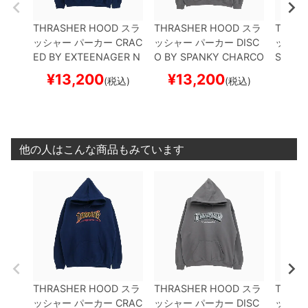
THRASHER HOOD
スラ
THRASHER HOOD
スラ
THRAS
ッシャー
パーカー
CRAC
ッシャー
パーカー
DISC
ッシャ
ED BY EXTEENAGER
N
O BY SPANKY
CHARCO
SH & 
AVY（US企画）
スケー
AL（US企画）
スケート
（US
¥
13,200
¥
13,200
¥
1
(税込)
(税込)
トボード スケボー
ボード スケボー
ード 
他の人はこんな商品もみています
THRASHER HOOD
スラ
THRASHER HOOD
スラ
THRAS
ッシャー
パーカー
CRAC
ッシャー
パーカー
DISC
ッシャ