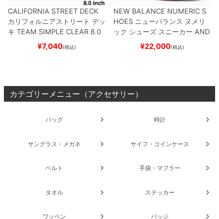
CALIFORNIA STREET DECK
NEW BALANCE NUMERIC S
カリフォルニアストリート
デッ
HOES
ニューバランス ヌメリ
キ
TEAM
SIMPLE CLEAR 8.0
ック
シューズ スニーカー
AND
ブランク（DSM）
スケートボ
REW REYNOLDS 933
NM933
¥
7,040
¥
22,000
(税込)
(税込)
ード スケボー
BAR
BROWN/BLACK
スケート
ボード スケボー
カテゴリーメニュー（アクセサリー）
バッグ
時計
サングラス・メガネ
サイフ・コインケース
ベルト
手袋・マフラー
タオル
ステッカー
ワッペン
バッジ