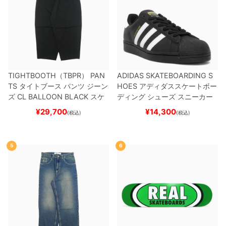
TIGHTBOOTH（TBPR） PAN
ADIDAS SKATEBOARDING S
TS
タイトブース
パンツ ジーン
HOES
アディダススケートボー
ズ
CL BALLOON
BLACK
スケ
ディング
シューズ スニーカー
ートボード スケボー
スーパースター
SUPERSTAR A
¥
29,700
¥
14,300
(税込)
(税込)
DV
BLACK/WHITE/WHITE
G
W6931
スケートボード スケボ
ー
5
6