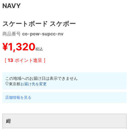
NAVY
8.8inch
8.9inch
75mm
29.5cm
スケートボード スケボー
8.9inch
9.0inch以上
110mm
30cm
商品番号
co-pow-supcc-nv
9.0inch以上
¥
1,320
税込
シェイプデッキ
[
13
ポイント進呈 ]
高性能デッキ
この地域へのお届け日は表示できません
東京都
お届け先を変更
店舗情報を見る
紺