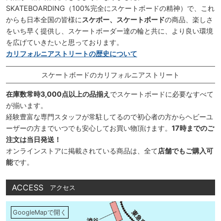
SKATEBOARDING（100%完全にスケートボードの精神）で、これ
からも日本全国の皆様に
スケボー、スケートボード
の商品、楽しさ
をいち早く提供し、スケートボーダー達の輪と共に、より良い環境
を広げていきたいと思っております。
カリフォルニアストリートの歴史について
スケートボードのカリフォルニアストリート
在庫数常時3,000点以上の品揃え
でスケートボードに必要なすべて
が揃います。
経験豊富な専門スタッフが常駐してるので初心者の方からヘビーユ
ーザーの方までいつでも安心してお買い物頂けます。
17時までのご
注文は当日発送！
オンラインストアに掲載されている商品は、全て
店舗でもご購入可
能
です。
ACCESS
アクセス
GoogleMapで開く