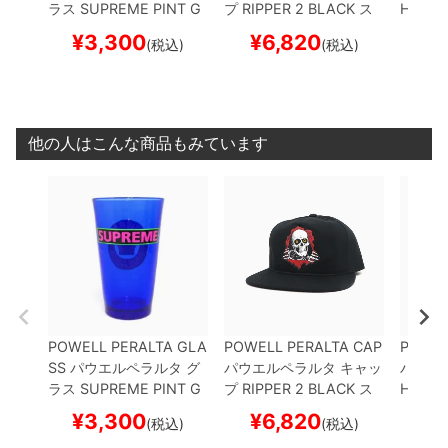
ラス
SUPREME PINT G
プ
RIPPER 2
BLACK
ス
HIS
ス
LASS
BLACKLIGHT
ス
ケートボード スケボー
ボー
¥
3,300
¥
6,820
¥
(税込)
(税込)
ケートボード スケボー
他の人はこんな商品もみています
POWELL PERALTA GLA
POWELL PERALTA CAP
POWEL
SS
パウエルペラルタ
グ
パウエルペラルタ
キャッ
パウエ
ラス
SUPREME PINT G
プ
RIPPER 2
BLACK
ス
HIS
ス
LASS
BLACKLIGHT
ス
ケートボード スケボー
ボー
¥
3,300
¥
6,820
¥
(税込)
(税込)
ケートボード スケボー