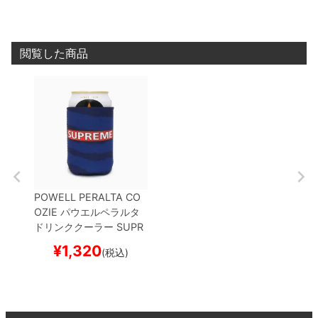
閲覧した商品
POWELL PERALTA CO
OZIE
パウエルペラルタ
ドリンククーラー
SUPR
EME CAN COOLER
NA
¥
1,320
(税込)
VY
スケートボード スケ
ボー