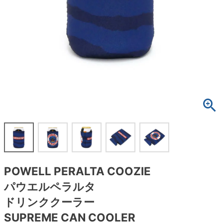
ボーンズ STF（エスティーエフ）
スケートパーク情報
特定商取引法に基づく表記
7.9inch
8.0inch
58mm
25cm
ボルト
ショーツ
パウエルペラルタ DF（ドラゴンフォーミュ
ラ）
8.0inch
8.1inch
59mm
25.5cm
パーツ・その他
長袖ボタンシャツ
ソフトウィール（クルーザー）
8.1inch
8.2inch
60mm
26cm
足回りセット（トラック・ウィールセット）
7分袖シャツ・ラグラン
8.2inch
8.3inch
62mm
26.5cm
ヘルメット・パッド
半袖シャツ
8.3inch
8.4inch
63mm
27cm
練習用アイテム（初心者におすすめ）
キャップ
8.4inch
8.5inch
64mm
27.5cm
スケートケース・バッグ
ソックス
POWELL PERALTA COOZIE
8.5inch
8.6inch
65mm
28cm
メディア（雑誌・DVD・CD）
アンダーウエア
パウエルペラルタ
8.6inch
8.7inch
70mm
28.5cm
ドリンククーラー
サイズの測り方
SUPREME CAN COOLER
8.7inch
8.8inch
72mm
29cm