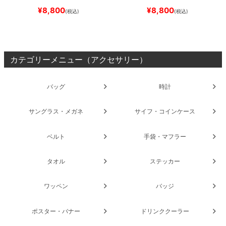
SLIM FIT 30 LENGTH
DARK
SLIM FIT 30 LENGTH
BLACK
¥
8,800
¥
8,800
(税込)
(税込)
NAVY
スケートボード スケボ
スケートボード スケボー
ー
カテゴリーメニュー（アクセサリー）
バッグ
時計
サングラス・メガネ
サイフ・コインケース
ベルト
手袋・マフラー
タオル
ステッカー
ワッペン
バッジ
ポスター・バナー
ドリンククーラー