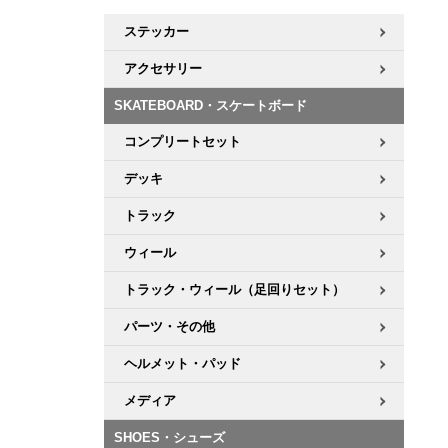
ボーンズ STF（エスティーエフ）
シューレース・その他
INFO
プライバシーポリシー
デッキテープ
パンツ
ステッカー
7.9inch
8.0inch
58mm
25cm
パウエルペラルタ DF（ドラゴンフォーミュラ）
スケートパーク情報
特定商取引法に基づく表記
ボルト
ショーツ
アクセサリー
8.0inch
8.1inch
59mm
25.5cm
ソフトウィール（クルーザー）
SKATEBOARD・スケートボード
パーツ・その他
長袖ボタンシャツ
8.1inch
8.2inch
60mm
26cm
コンプリートセット
足回りセット（トラック・ウィールセット）
7分袖シャツ・ラグラン
デッキ
8.2inch
8.3inch
62mm
26.5cm
ヘルメット・パッド
半袖シャツ
トラック
8.3inch
8.4inch
63mm
27cm
ウィール
練習用アイテム（初心者におすすめ）
キャップ
8.4inch
8.5inch
64mm
27.5cm
トラック・ウィール（足回りセット）
スケートケース・バッグ
ソックス
パーツ・その他
8.5inch
8.6inch
65mm
28cm
ヘルメット・パッド
メディア（雑誌・DVD・CD）
アンダーウエア
8.6inch
8.7inch
70mm
28.5cm
メディア
サイズの測り方
SHOES・シューズ
8.7inch
8.8inch
72mm
29cm