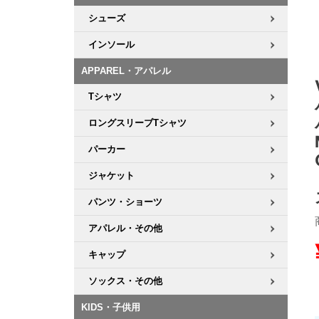
シューズ
8.8inch
8.9inch
75mm
29.5cm
インソール
8.9inch
9.0inch以上
110mm
30cm
APPAREL・アパレル
Tシャツ
9.0inch以上
ロングスリーブTシャツ
シェイプデッキ
パーカー
ジャケット
高性能デッキ
パンツ・ショーツ
アパレル・その他
キャップ
ソックス・その他
KIDS・子供用