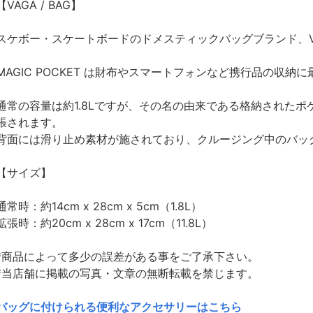
【VAGA / BAG】
スケボー・スケートボードのドメスティックバッグブランド、V
MAGIC POCKET は財布やスマートフォンなど携行品の収
通常の容量は約1.8Lですが、その名の由来である格納されたポ
張されます。
背面には滑り止め素材が施されており、クルージング中のバッ
【サイズ】
通常時：約14cm x 28cm x 5cm（1.8L）
拡張時：約20cm x 28cm x 17cm（11.8L）
*商品によって多少の誤差がある事をご了承下さい。
*当店舗に掲載の写真・文章の無断転載を禁じます。
バッグに付けられる便利なアクセサリーはこちら