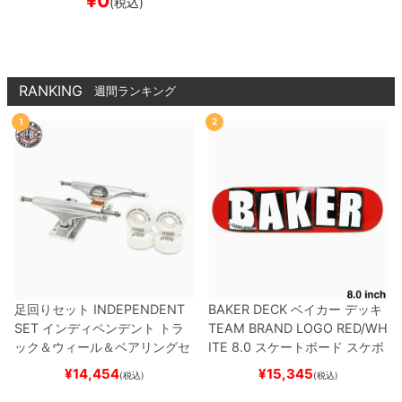
¥
0
(税込)
スケボー
RANKING
週間ランキング
1
2
足回りセット
INDEPENDENT
BAKER DECK
ベイカー
デッキ
SET
インディペンデント
トラ
TEAM
BRAND LOGO RED/WH
ック＆ウィール＆ベアリングセ
ITE 8.0
スケートボード スケボ
ット
（トリック用）
スケートボ
ー
¥
14,454
¥
15,345
(税込)
(税込)
ード スケボー