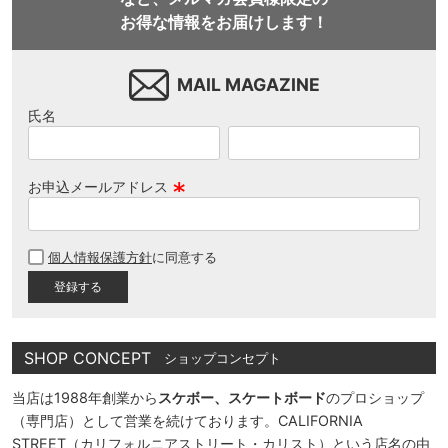
お得な情報をお届けします！
MAIL MAGAZINE
氏名
お申込メールアドレス
(
必
個人情報保護方針
に同意する
須
)
SHOP CONCEPT
ショップコンセプト
当店は1988年創業から
スケボー、スケートボード
のプロショップ
（専門店）として営業を続けております。CALIFORNIA
STREET（カリフォルニアストリート・カリスト）という店名の由