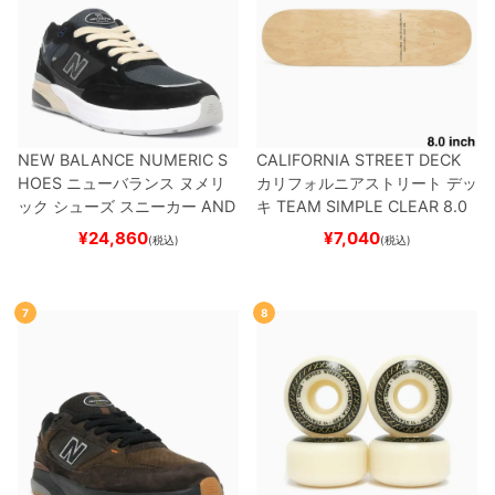
NEW BALANCE NUMERIC S
CALIFORNIA STREET DECK
HOES
ニューバランス ヌメリ
カリフォルニアストリート
デッ
ック
シューズ スニーカー
AND
キ
TEAM
SIMPLE CLEAR 8.0
REW REYNOLDS 933
UN933
ブランク（DSM）
スケートボ
¥
24,860
¥
7,040
(税込)
(税込)
BNT
BLACK/NAVY
スケートボ
ード スケボー
ード スケボー
7
8