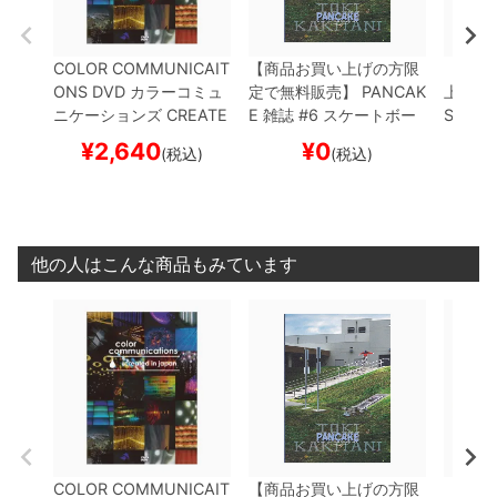
COLOR COMMUNICAIT
【商品お買い上げの方限
【購入金
ONS
DVD
カラーコミュ
定で無料販売】
PANCAK
上で無
ニケーションズ
CREATE
E
雑誌
#6
スケートボー
STREE
D IN JAPAN
スケートボ
ド スケボー
ォルニ
¥
2,640
¥
0
¥
(税込)
(税込)
ード スケボー
ル
ESO
NAVY
ケボー
他の人はこんな商品もみています
COLOR COMMUNICAIT
【商品お買い上げの方限
【購入金