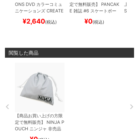
ONS
DVD
カラーコミュ
定で無料販売】
PANCAK
上で無
ニケーションズ
CREATE
E
雑誌
#6
スケートボー
STREE
D IN JAPAN
スケートボ
ド スケボー
ォルニ
¥
2,640
¥
0
¥
(税込)
(税込)
ード スケボー
ル
ESO
NAVY
ケボー
閲覧した商品
【商品お買い上げの方限
定で無料販売】
NINJA P
OUCH
ニンジャ
非売品
ポーチ
スケートボード