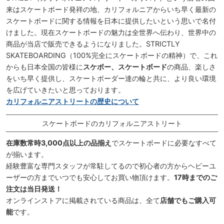
来はスケートボード発祥の地、カリフォルニアからいち早く最新の
スケートボードに関する情報を日本に提供したいという思いで名付
けました。現在スケートボードの魅力は全世界へ伝わり、世界中の
商品が当店で販売できるようになりました。STRICTLY
SKATEBOARDING（100%完全にスケートボードの精神）で、これ
からも日本全国の皆様に
スケボー、スケートボード
の商品、楽しさ
をいち早く提供し、スケートボーダー達の輪と共に、より良い環境
を広げていきたいと思っております。
カリフォルニアストリートの歴史について
スケートボードのカリフォルニアストリート
在庫数常時3,000点以上の品揃え
でスケートボードに必要なすべて
が揃います。
経験豊富な専門スタッフが常駐してるので初心者の方からヘビーユ
ーザーの方までいつでも安心してお買い物頂けます。
17時までのご
注文は当日発送！
オンラインストアに掲載されている商品は、全て
店舗でもご購入可
能
です。