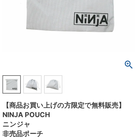
ボーンズ STF（エスティーエフ）
スケートパーク情報
特定商取引法に基づく表記
7.9inch
8.0inch
58mm
25cm
ボルト
ショーツ
パウエルペラルタ DF（ドラゴンフォーミュ
ラ）
8.0inch
8.1inch
59mm
25.5cm
パーツ・その他
長袖ボタンシャツ
ソフトウィール（クルーザー）
8.1inch
8.2inch
60mm
26cm
足回りセット（トラック・ウィールセット）
7分袖シャツ・ラグラン
8.2inch
8.3inch
62mm
26.5cm
ヘルメット・パッド
半袖シャツ
8.3inch
8.4inch
63mm
27cm
練習用アイテム（初心者におすすめ）
キャップ
8.4inch
8.5inch
64mm
27.5cm
スケートケース・バッグ
ソックス
【商品お買い上げの方限定で無料販売】
8.5inch
8.6inch
65mm
28cm
メディア（雑誌・DVD・CD）
アンダーウエア
NINJA POUCH
8.6inch
8.7inch
70mm
28.5cm
ニンジャ
サイズの測り方
非売品ポーチ
8.7inch
8.8inch
72mm
29cm