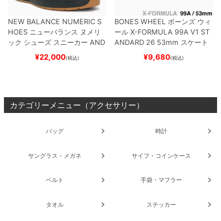
NEW BALANCE NUMERIC S
BONES WHEEL
ボーンズ
ウィ
HOES
ニューバランス ヌメリ
ール
X-FORMULA 99A V1 ST
ック
シューズ スニーカー
AND
ANDARD 26
53mm
スケート
REW REYNOLDS 933
NM933
ボード スケボー
¥
22,000
¥
9,680
(税込)
(税込)
BAR
BROWN/BLACK
スケート
ボード スケボー
カテゴリーメニュー（アクセサリー）
バッグ
時計
サングラス・メガネ
サイフ・コインケース
ベルト
手袋・マフラー
タオル
ステッカー