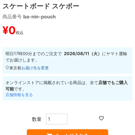
スケートボード スケボー
8.8inch
8.9inch
75mm
29.5cm
商品番号
ba-nin-pouch
¥
0
8.9inch
9.0inch以上
110mm
30cm
税込
9.0inch以上
明日
17時00分
までのご注文で
2026/08/11（火）
に
ヤマト運輸
でお届けします。
シェイプデッキ
東京都
お届け先を変更
高性能デッキ
オンラインストアに掲載されている商品は、全て
店舗でもご購入
可能
です。
店舗情報を見る